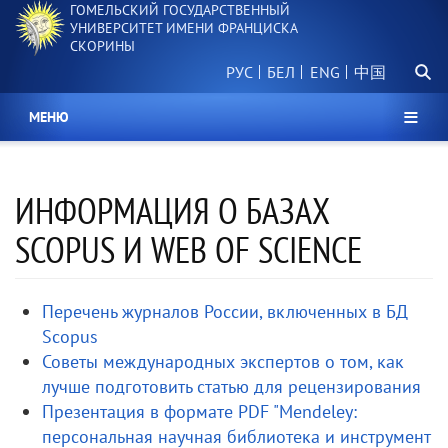
ГОМЕЛЬСКИЙ ГОСУДАРСТВЕННЫЙ
Перейти
УНИВЕРСИТЕТ ИМЕНИ ФРАНЦИСКА
к
СКОРИНЫ
основному
Поиск.
содержанию
РУС
БЕЛ
中国
МЕНЮ
ИНФОРМАЦИЯ О БАЗАХ
SCOPUS И WEB OF SCIENCE
Перечень журналов России, включенных в БД
Scopus
Советы международных экспертов о том, как
лучше подготовить статью для рецензирования
Презентация в формате PDF "Mendeley:
персональная научная библиотека и инструмент