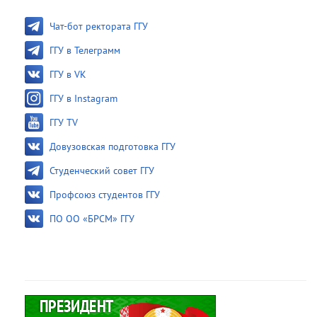
Чат-бот ректората ГГУ
ГГУ в Телеграмм
ГГУ в VK
ГГУ в Instagram
ГГУ TV
Довузовская подготовка ГГУ
Студенческий совет ГГУ
Профсоюз студентов ГГУ
ПО ОО «БРСМ» ГГУ