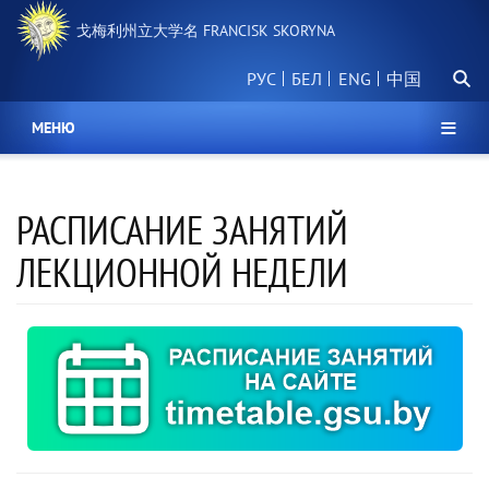
跳
戈梅利州立大学名 FRANCISK SKORYNA
转
到
搜
主
РУС
БЕЛ
中国
索
要
内
МЕНЮ
容
РАСПИСАНИЕ ЗАНЯТИЙ
ЛЕКЦИОННОЙ НЕДЕЛИ