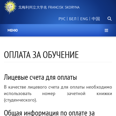
跳
戈梅利州立大学名 FRANCISK SKORYNA
转
到
搜
主
РУС
БЕЛ
中国
索
要
内
МЕНЮ
容
ОПЛАТА ЗА ОБУЧЕНИЕ
Лицевые счета для оплаты
В качестве лицевого счета для оплаты необходимо
использовать номер зачетной книжки
(студенческого).
Общая информация по оплате за