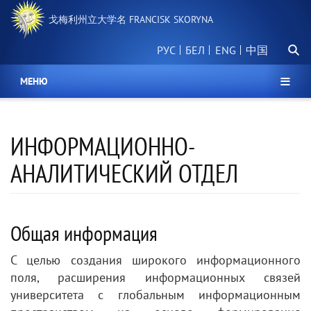
跳
戈梅利州立大学名 FRANCISK SKORYNA
转
到
搜
主
РУС
БЕЛ
中国
索
要
内
МЕНЮ
容
ИНФОРМАЦИОННО-
АНАЛИТИЧЕСКИЙ ОТДЕЛ
Общая информация
С целью создания широкого информационного
поля, расширения информационных связей
университета с глобальным информационным