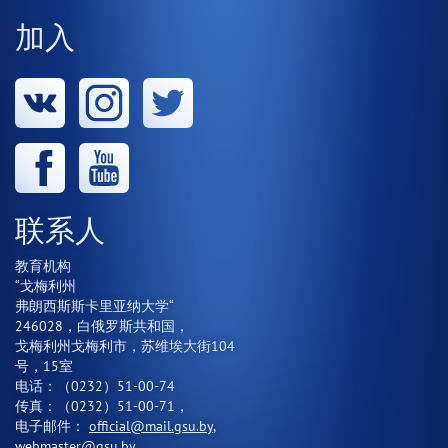
加入
联系人
教育机构
“戈梅利州
弗朗西斯斯卡里亚纳大学“
246028，白俄罗斯共和国，
戈梅利州戈梅利市，苏维埃大街104
号，15室
电话：（0232）51-00-74
传真：（0232）51-00-71，
电子邮件：
official@mail.gsu.by
,
webmaster@gsu.by