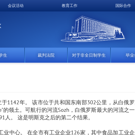
会议活动
教育工作
国际合作
K
学生
裁判法院
对于非全日制学生
毕业
于1142年。 该市位于共和国东南部302公里，从白俄
ie"的领土。可航行的河流Sozh，白俄罗斯最大的河流之
 691人。 这是明斯克之后的第二个结果。
工业中心。 在全市有工业企业126家，其中食品加工业