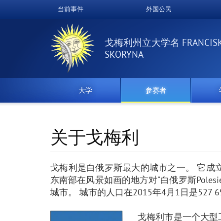
跳
当前事件
外国公民
Верхнее
转
到
меню
主
戈梅利州立大学名 FRANCIS
要
SKORYNA
内
容
大学
参赛者
关于戈梅利
戈梅利是白俄罗斯最大的城市之一。 它成立
东南部在风景如画的地方对"白俄罗斯Poles
城市。 城市的人口在2015年4月1日是527
戈梅利市是一个大型