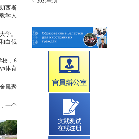
2025年5月
弗朗西斯
和教学人
大学。
所和白俄
学校，6
ya体育
，金属聚
，一个