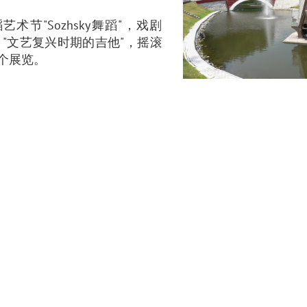
节"Sozhsky舞蹈"，戏剧
，"文艺复兴时期的吉他"，摇滚
十个展览。