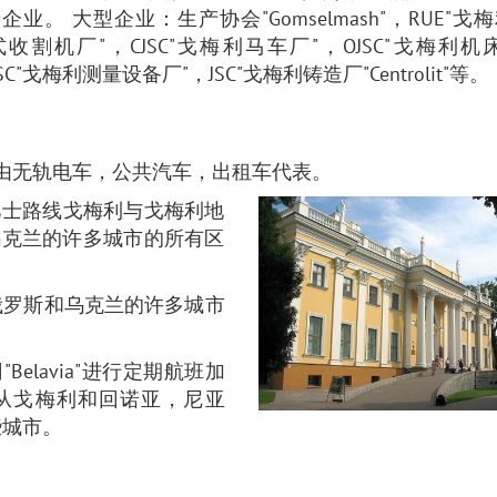
。 大型企业：生产协会"Gomselmash"，RUE"戈
收割机厂"，CJSC"戈梅利马车厂"，OJSC"戈梅利机
l"，JSC"戈梅利测量设备厂"，JSC"戈梅利铸造厂"Centrolit"等。
由无轨电车，公共汽车，出租车代表。
 巴士路线戈梅利与戈梅利地
乌克兰的许多城市的所有区
俄罗斯和乌克兰的许多城市
elavia"进行定期航班加
机从戈梅利和回诺亚，尼亚
些城市。