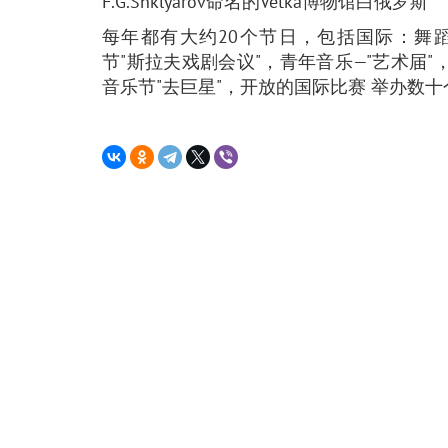
F.G.Shklyarov命名的Vetka博物馆白俄罗斯
每年都有大约20个节日，包括国际：舞蹈艺术
节"斯拉夫戏剧会议"，青年音乐—"艺术届"
音乐节"去巨星"，开放的国际比赛 举办数