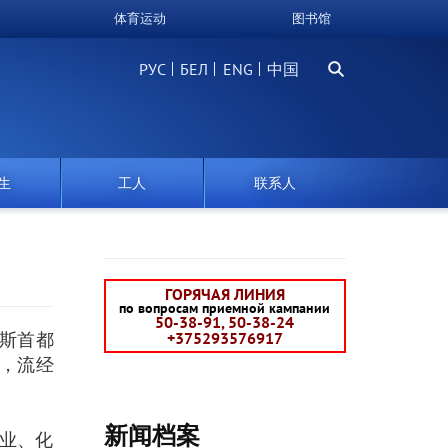
体育运动
图书馆
搜
РУС
БЕЛ
中国
索
生
工人
联系人
ГОРЯЧАЯ ЛИНИЯ
по вопросам приемной кампании
50-38-91, 50-38-24
罗斯首都
+375293576917
一，流经
新闻档案
企业、化