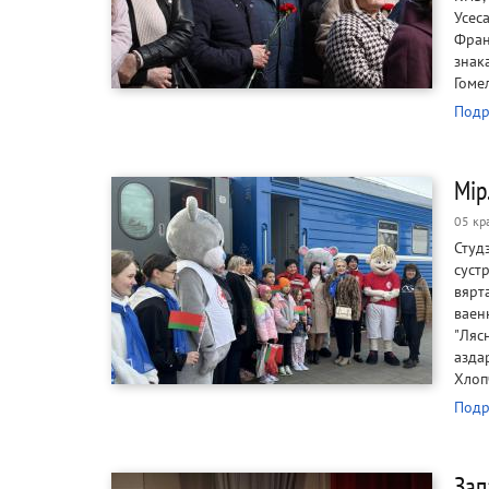
Усес
Фран
знак
Гоме
Подр
Мір
05 кр
Студ
суст
вярт
ваен
"Ляс
азда
Хлоп
Подр
Зап