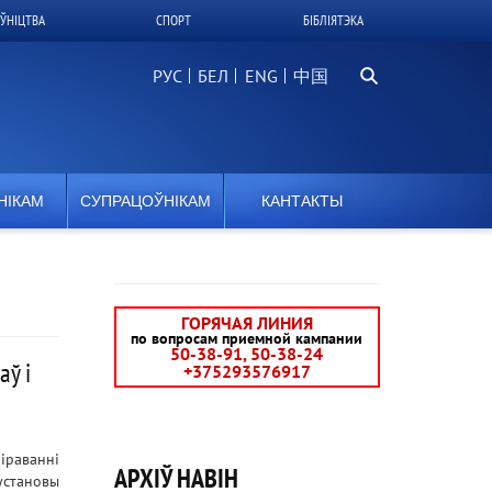
ЎНІЦТВА
СПОРТ
БІБЛІЯТЭКА
Пошук
РУС
БЕЛ
中国
НІКАМ
СУПРАЦОЎНІКАМ
КАНТАКТЫ
ГОРЯЧАЯ ЛИНИЯ
по вопросам приемной кампании
50-38-91, 50-38-24
аў і
+375293576917
раванні
АРХІЎ НАВІН
установы