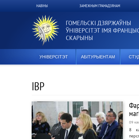
Перайсці
НАВІНЫ
ЗАМЕЖНЫМ ГРАМАДЗЯНАМ
Верхнее
да
асноўнага
меню
змесціва
ГОМЕЛЬСКІ ДЗЯРЖАЎНЫ
ЎНІВЕРСІТЭТ ІМЯ ФРАНЦЫ
СКАРЫНЫ
УНІВЕРСІТЭТ
АБІТУРЫЕНТАМ
СТУ
IВР
Фар
маг
09 ка
8 ка
перс