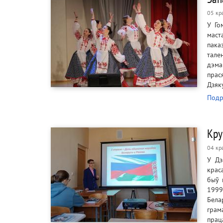
05 кр
У Го
маст
пака
тале
дэма
прас
Дзяк
Подр
Кру
04 кр
У Дз
крас
быў 
1999
Бела
грам
прац