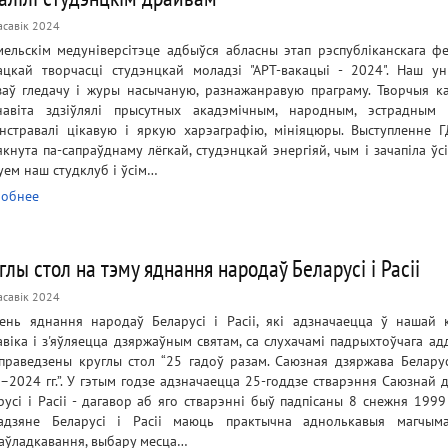
асавік 2024
мельскім медуніверсітэце адбыўся абласны этап рэспубліканскага ф
ацкай творчасці студэнцкай моладзі "АРТ-вакацыі - 2024". Наш уні
заў гледачу і журы насычаную, разнажанравую праграму. Творчыя к
навіта здзіўлялі прысутных акадэмічным, народным, эстрадным 
нстравалі цікавую і яркую харэаграфію, мініяцюры. Выступленне 
якнута па-сапраўднаму лёгкай, студэнцкай энергіяй, чым і зачапіла ўсі
уем наш студклуб і ўсім…
обнее
глы стол на тэму яднання народаў Беларусі і Расіі
асавік 2024
ень яднання народаў Беларусі і Расіі, які адзначаецца ў нашай 
авіка і з'яўляецца дзяржаўным святам, са слухачамі падрыхтоўчага ад
праведзены круглы стол “25 гадоў разам. Саюзная дзяржава Беларусі
–2024 гг.”. У гэтым годзе адзначаецца 25-годдзе стварэння Саюзнай 
русі і Расіі - дагавор аб яго стварэнні быў падпісаны 8 снежня 1999
адзяне Беларусі і Расіі маюць практычна аднолькавыя магчым
аўладкавання, выбару месца…