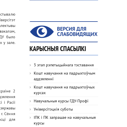
естывалю
версітэт
алектывы
вакалам,
ГДУ было
х у зале.
КАРЫСНЫЯ СПАСЫЛКІ
3 этап рэпетыцыйнага тэставання
Кошт навучання на падрыхтоўчым
аддзяленні
Кошт навучання на падрыхтоўчых
краіне 2
курсах
дзялення
Навучальныя курсы ГДУ-Профі
 і Расіі
дзяржавы
Універсітэцкія суботы
 г. Сёння
ІПК і ПК запрашае на навучальныя
асці для
курсы