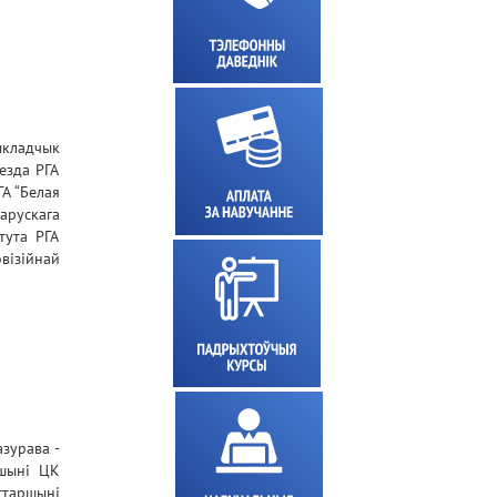
кладчык
езда РГА
ГА “Белая
ларускага
тута РГА
візійнай
зурава -
ршыні ЦК
старшыні