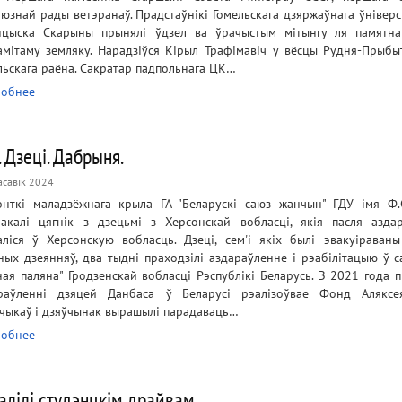
аюзнай рады ветэранаў. Прадстаўнікі Гомельскага дзяржаўнага ўніверс
цыска Скарыны прынялі ўдзел ва ўрачыстым мітынгу ля памятн
амітаму земляку. Нарадзіўся Кірыл Трафімавіч у вёсцы Рудня-Прыбы
льскага раёна. Сакратар падпольнага ЦК…
обнее
. Дзеці. Дабрыня.
асавік 2024
энткі маладзёжнага крыла ГА "Беларускі саюз жанчын" ГДУ імя Ф
ракалі цягнік з дзецьмі з Херсонскай вобласці, якія пасля азда
аліся ў Херсонскую вобласць. Дзеці, сем'і якіх былі эвакуіраван
ных дзеянняў, два тыдні праходзілі аздараўленне і рэабілітацыю ў с
ная паляна" Гродзенскай вобласці Рэспублікі Беларусь. З 2021 года п
раўленні дзяцей Данбаса ў Беларусі рэалізоўвае Фонд Аляксе
чыкаў і дзяўчынак вырашылі парадаваць…
обнее
алілі студэнцкім драйвам