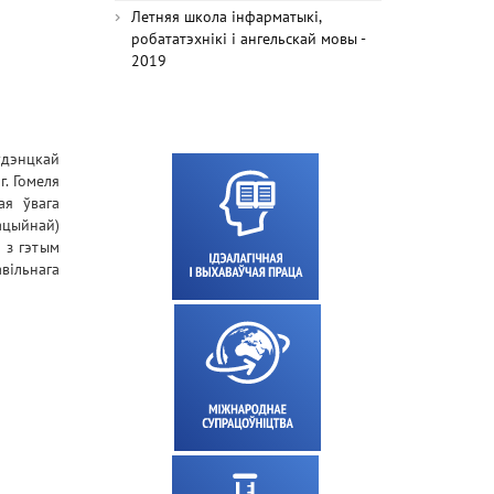
Летняя школа інфарматыкі,
робататэхнікі і ангельскай мовы -
2019
удэнцкай
г. Гомеля
ая ўвага
цыйнай)
і з гэтым
вільнага