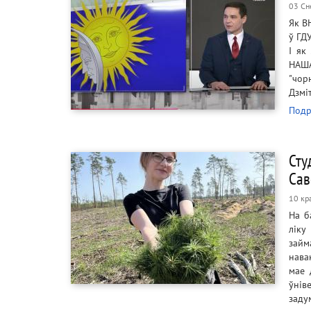
03 Сн
Як В
ў ГД
І як
НАША
"чор
Дзмі
Подр
Сту
Сав
10 кр
На б
ліку
займ
нава
мае 
ўнів
заду