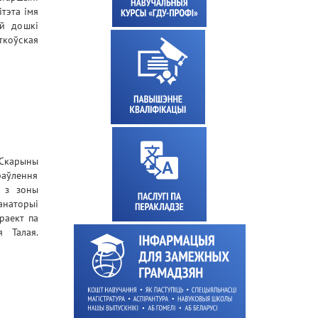
ітэта імя
ай дошкі
ткоўская
.Скарыны
раўлення
ы з зоны
анаторыі
раект па
я Талая.