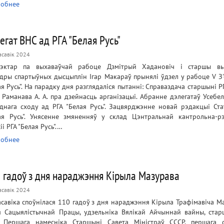
обнее
егат ВНС ад РГА "Белая Русь"
асавік 2024
эктар па выхаваўчай рабоце Дзмітрый Хадановіч і старшы вы
дры спартыўных дысцыплін Ігар Макараў прынялі ўдзел у рабоце V З'
ая Русь”. На парадку дня разглядаліся пытанні: Справаздача старшыні Р
” Раманава А. А. пра дзейнасць арганізацыі. Абранне дэлегатаў Усебе
днага сходу ад РГА "Белая Русь". Зацвярджэнне новай рэдакцыі Ста
ая Русь". Унясенне змяненняў у склад Цэнтральнай кантрольна-рэ
іі РГА "Белая Русь".…
обнее
 гадоў з дня нараджэння Кірыла Мазурава
асавік 2024
асавіка споўнілася 110 гадоў з дня нараджэння Кірыла Трафімавіча Ма
я Сацыялістычнай Працы, удзельніка Вялікай Айчыннай вайны, ста
 Першага намесніка Старшыні Савета Міністраў СССР, першага 