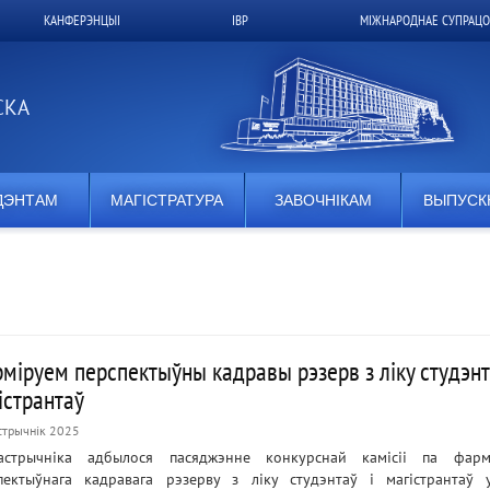
КАНФЕРЭНЦЫІ
ІВР
МІЖНАРОДНАЕ СУПРАЦО
СКА
ДЭНТАМ
МАГІСТРАТУРА
ЗАВОЧНІКАМ
ВЫПУСК
міруем перспектыўны кадравы рэзерв з ліку студэнт
істрантаў
стрычнік 2025
стрычніка адбылося пасяджэнне конкурснай камісіі па фармі
пектыўнага кадравага рэзерву з ліку студэнтаў і магістрантаў 