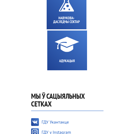
МЫ Ў САЦЫЯЛЬНЫХ
СЕТКАХ
ГДУ Укантакце
ГДУ у Instagram