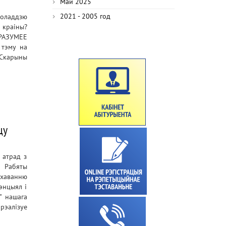
Май 2025
2021 - 2005 год
моладдзю
 краіны?
 РАЗУМЕЕ
тэму на
.Скарыны
цу
 атрад з
! Рабяты
ахаванню
энцыял і
" нашага
 рэалізуе