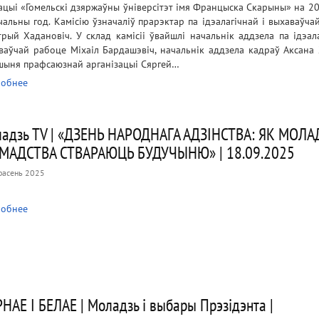
ацыі «Гомельскі дзяржаўны ўніверсітэт імя Францыска Скарыны» на 2
чальны год. Камісію ўзначаліў прарэктар па ідэалагічнай і выхаваўча
трый Хадановіч. У склад камісіі ўвайшлі начальнік аддзела па ідэала
ваўчай рабоце Міхаіл Бардашэвіч, начальнік аддзела кадраў Аксана 
шыня прафсаюзнай арганізацыі Сяргей…
обнее
адзь TV | «ДЗЕНЬ НАРОДНАГА АДЗІНСТВА: ЯК МОЛАД
МАДСТВА СТВАРАЮЦЬ БУДУЧЫНЮ» | 18.09.2025
расень 2025
обнее
НАЕ І БЕЛАЕ | Моладзь і выбары Прэзідэнта |