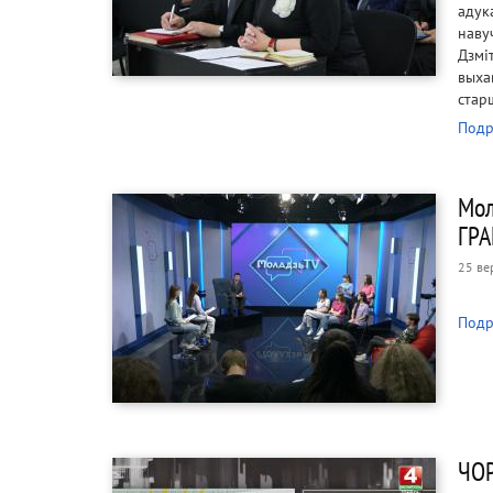
адук
наву
Дзмі
выха
стар
Подр
Мол
ГРА
25 ве
Подр
ЧОР