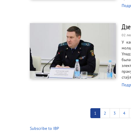
Подр
Дзе
02 лю
У ка
мола
Улад
был
элек
прак
стаў
Подр
Pagination
Current
1
Старонка
2
Старонка
3
Ста
4
page
Subscribe to IВР