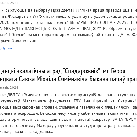
ежань 2024
НУ рыхтуюцца да выбараў Прэзідэнта? ????Якая праца праводзіцца з 
У ім. Ф.Скарыны? ????Як натхняюць студэнтаў на ўдзел у жыцці роднай
 2020 год змяніў гэтыя падыходы? ВЫБАРЫ ПРЭЗІДЭНТА - 2025. Ці
 МОЛАДЗЬ ВАЖНАСЦЬ СТОЛЬ ЗНАЧАГА ПРАЦЭСУ? Разбіраем гэтую 
нае" і "белае" разам з прарэктарам па выхаваўчай працы ГДУ ім. Ф
трыем Хадановічам.
обнее
дэнцкі экалагічны атрад “Спадарожнік” імя Героя
ецкага Саюза Міхаіла Сямёнавіча Быкава пачаў пра
асавік 2024
азе ДВЛГУ «Гомельскі вопытны лясгас» прыступіў да працы студэнцкі
 студэнтаў біялагічнага факультэта ГДУ імя Францішка Скарыны
аюцца высакароднай справай, спрыяючы павелічэнню пляцаў лясоў і з
кольнага асяроддзя. Высадка лесу нясе ў сабе вялізны экалагічны пат
доўгатэрміновыя выгады для нашай планеты! Сакратар ВА ГА "БРСМ
ерсітэта Уладзіслаў Махораў упэўнены, што студэнцкі атрад паспяхова
манае, і кожны высаджаны…