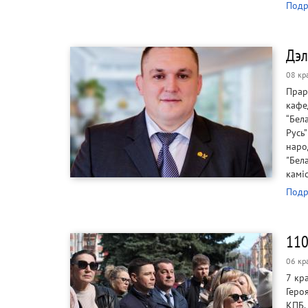
Подр
Дэл
08 кр
Прар
кафе
“Бел
Русь
наро
"Бел
каміс
Подр
110
06 кр
7 кр
Геро
КПБ,