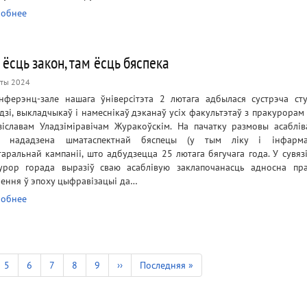
обнее
 ёсць закон, там ёсць бяспека
ты 2024
нферэнц-зале нашага ўніверсітэта 2 лютага адбылася сустрэча ст
дзі, выкладчыкаў і намеснікаў дэканаў усіх факультэтаў з пракурорам 
зіславам Уладзіміравічам Журакоўскім. На пачатку размовы асаблів
а нададзена шматаспектнай бяспецы (у тым ліку і інфарма
таральнай кампаніі, што адбудзецца 25 лютага бягучага года. У сувяз
урор горада выразіў сваю асаблівую заклапочанасць адносна пра
лення ў эпоху цыфравізацыі да…
обнее
ронка
Старонка
5
Старонка
6
Старонка
7
Старонка
8
Старонка
9
Next
››
Last
Последняя »
page
page