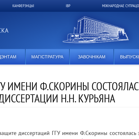
КАНФЕРЭНЦЫІ
ІВР
МІЖНАРОДНАЕ СУПРАЦО
СКА
ДЭНТАМ
МАГІСТРАТУРА
ЗАВОЧНІКАМ
ВЫПУСК
ГУ ИМЕНИ Ф.СКОРИНЫ СОСТОЯЛАС
ИССЕРТАЦИИ Н.Н. КУРЬЯНА
 защите диссертаций ГГУ имени Ф.Скорины состоялась 