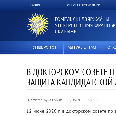
Перайсці
НАВІНЫ
ЗАМЕЖНЫМ ГРАМАДЗЯНАМ
Верхнее
да
асноўнага
меню
змесціва
ГОМЕЛЬСКІ ДЗЯРЖАЎНЫ
ЎНІВЕРСІТЭТ ІМЯ ФРАНЦЫ
СКАРЫНЫ
УНІВЕРСІТЭТ
АБІТУРЫЕНТАМ
СТУ
В ДОКТОРСКОМ СОВЕТЕ Г
ЗАЩИТА КАНДИДАТСКОЙ Д
Submitted by
ias
on
пан, 22/06/2026 - 09:53
12 июня 2026 г. в докторском совете по