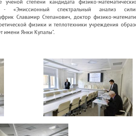
е ученой степени кандидата физико-математически
а - «Эмиссионный спектральный анализ силик
нуфрик Славамир Степанович, доктор физико-математи
оретической физики и теплотехники учреждения образ
т имени Янки Купалы".