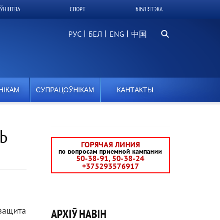
ЎНІЦТВА
СПОРТ
БІБЛІЯТЭКА
Пошук
РУС
БЕЛ
中国
НІКАМ
СУПРАЦОЎНІКАМ
КАНТАКТЫ
Ь
ГОРЯЧАЯ ЛИНИЯ
по вопросам приемной кампании
50-38-91, 50-38-24
+375293576917
защита
АРХІЎ НАВІН