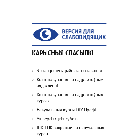
КАРЫСНЫЯ СПАСЫЛКІ
3 этап рэпетыцыйнага тэставання
Кошт навучання на падрыхтоўчым
аддзяленні
Кошт навучання на падрыхтоўчых
курсах
Навучальныя курсы ГДУ-Профі
Універсітэцкія суботы
ІПК і ПК запрашае на навучальныя
курсы