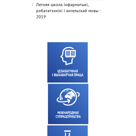
Летняя школа інфарматыкі,
робататэхнікі і ангельскай мовы -
2019