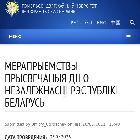
Перайсці
ГОМЕЛЬСКІ ДЗЯРЖАЎНЫ ЎНІВЕРСІТЭТ
да
ІМЯ ФРАНЦЫСКА СКАРЫНЫ
асноўнага
Пошу
змесціва
РУС
БЕЛ
中国
МЕНЮ
МЕРАПРЫЕМСТВЫ
ПРЫСВЕЧАНЫЯ ДНЮ
НЕЗАЛЕЖНАСЦІ РЭСПУБЛІКІ
БЕЛАРУСЬ
Submitted by
Dmitry_Gorbachev
on
чцв, 20/05/2021 - 15:40
ДАТА ПРОВЕДЕНИЯ
03.07.2026