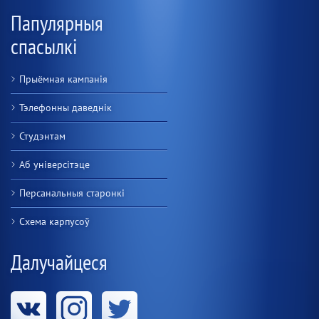
Папулярныя
спасылкі
Прыёмная кампанія
Тэлефонны даведнік
Студэнтам
Аб універсітэце
Персанальныя старонкі
Схема карпусоў
Далучайцеся