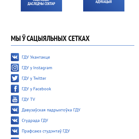
МЫ Ў САЦЫЯЛЬНЫХ СЕТКАХ
ГДУ Укантакце
ГДУ у Instagram
ГДУ у Twitter
ГДУ у Facebook
ГДУ TV
Давузаўская падрыхтоўка ГДУ
Студрада ГДУ
Прафсаюз студэнтаў ГДУ