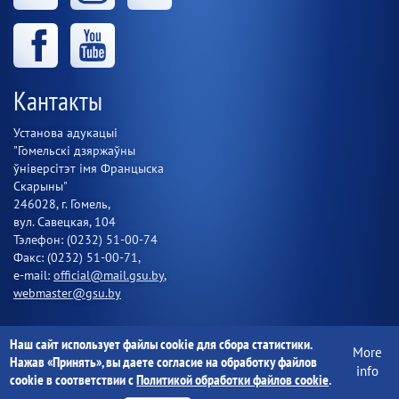
Кантакты
Установа адукацыі
"Гомельскі дзяржаўны
ўніверсітэт імя Францыска
Скарыны"
246028, г. Гомель,
вул. Савецкая, 104
Тэлефон: (0232) 51-00-74
Факс: (0232) 51-00-71,
e-mail:
official@mail.gsu.by
,
webmaster@gsu.by
Наш сайт использует файлы cookie для сбора статистики.
More
Установа адукацыі "Гомельскі дзяржаўны ўніверсітэт імя
Нажав «Принять», вы даете согласие на обработку файлов
info
Францыска Скарыны" 1997-2020
cookie в соответствии с
Политикой обработки файлов cookie
.