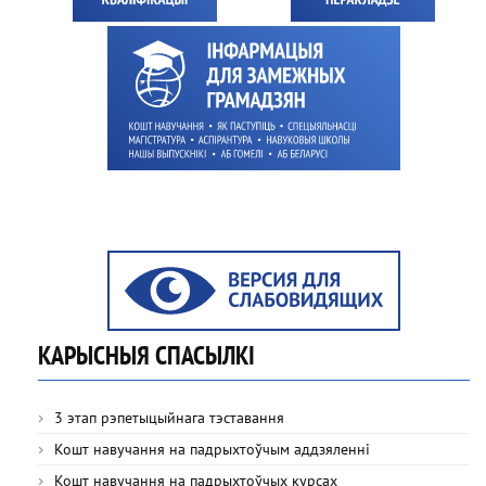
КАРЫСНЫЯ СПАСЫЛКІ
3 этап рэпетыцыйнага тэставання
Кошт навучання на падрыхтоўчым аддзяленні
Кошт навучання на падрыхтоўчых курсах