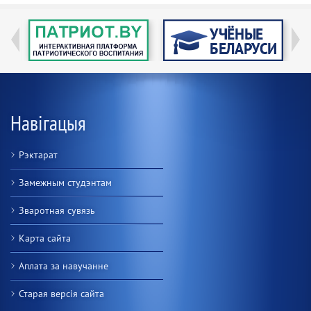
Навігацыя
Рэктарат
Замежным студэнтам
Зваротная сувязь
Карта сайта
Аплата за навучанне
Старая версiя сайта