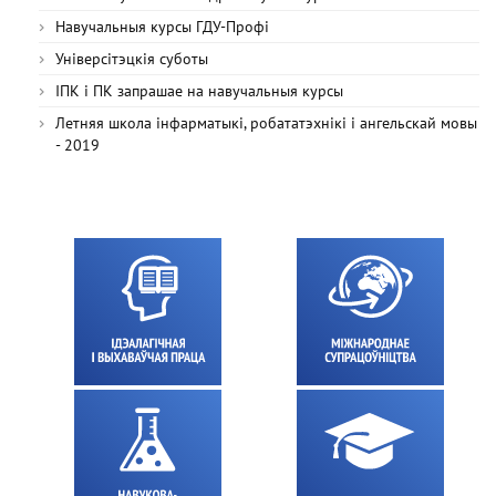
Навучальныя курсы ГДУ-Профі
Універсітэцкія суботы
ІПК і ПК запрашае на навучальныя курсы
Летняя школа інфарматыкі, робататэхнікі і ангельскай мовы
- 2019