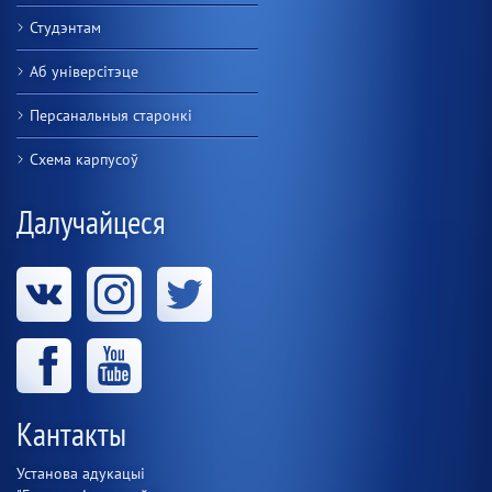
Студэнтам
Аб універсітэце
Персанальныя старонкі
Схема карпусоў
Далучайцеся
Кантакты
Установа адукацыі