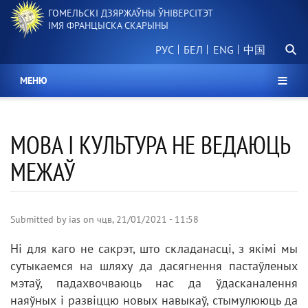
Перайсці
ГОМЕЛЬСКІ ДЗЯРЖАЎНЫ ЎНІВЕРСІТЭТ
да
ІМЯ ФРАНЦЫСКА СКАРЫНЫ
асноўнага
Пошу
змесціва
РУС
БЕЛ
中国
МЕНЮ
МОВА І КУЛЬТУРА НЕ ВЕДАЮЦЬ
МЕЖАЎ
Submitted by
ias
on
чцв, 21/01/2021 - 11:58
Ні для каго не сакрэт, што складанасці, з якімі мы
сутыкаемся на шляху да дасягнення пастаўленых
мэтаў, падахвочваюць нас да ўдасканалення
наяўных і развіццю новых навыкаў, стымулююць да