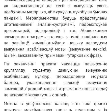
як падрыхтавацца да сесіі і вывучыць увесь
неабходны матэрыял, абмяркуюць вучобу ва ўмовах
пандэміі. Мерапрыемствы будуць прадстаўлены
штотыднёвымі анлайн-сустрэчамі, падрыхтоўкай
прэзентацый, відэаролікаў і г.д. Абавязковым
элементам праграмы стануць заняткі, накіраваныя
на развіццё камунікатыўнага навыку пасродкам
вывучэння асаблівасцяў мовы (вывучэнне лексікі,
ідыём, выказванняў, прымавак, гутарковых фраз).
Па заканчэнні праекта чакаецца пашырэнне
кругагляду студэнтаў дзякуючы вывучэнню
асаблівасцяў культур, пераадоленне моўнага
бар’ера, удасканаленне шляхоў вывучэння
замежнай / роднай мовы і атрыманне новых ведаў
на аснове міжкультурных зносін.
Можна з упэўненасцю казаць, што такі праект
прынясе максімальную карысць студэнтам у іх