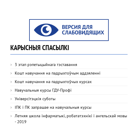
КАРЫСНЫЯ СПАСЫЛКІ
3 этап рэпетыцыйнага тэставання
Кошт навучання на падрыхтоўчым аддзяленні
Кошт навучання на падрыхтоўчых курсах
Навучальныя курсы ГДУ-Профі
Універсітэцкія суботы
ІПК і ПК запрашае на навучальныя курсы
Летняя школа інфарматыкі, робататэхнікі і ангельскай мовы
- 2019