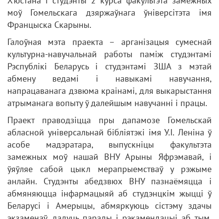
Х’юстана і студэнты 2 курса факультэта замежных
моў Гомельскага дзяржаўнага ўніверсітэта імя
Францыска Скарыны.
Галоўная мэта праекта – арганізацыя сумеснай
культурна-навучальнай работы паміж студэнтамі
Рэспублікі Беларусь і студэнтамі ЗША з мэтай
абмену ведамі і навыкамі навучання,
напрацаванага дзвюма краінамі, для выкарыстання
атрыманага вопыту ў далейшым навучанні і працы.
Праект праводзіцца пры дапамозе Гомельскай
абласной універсальнай бібліятэкі імя У.І. Леніна ў
асобе мадэратара, выпускніцы факультэта
замежных моў нашай ВНУ Арыны Яфрэмавай, і
ўяўляе сабой цыкл мерапрыемстваў у рэжыме
анлайн. Студэнты абедзвюх ВНУ пазнаёмяцца і
абмяняюцца інфармацыяй аб студэнцкім жыцці ў
Беларусі і Амерыцы, абмяркуюць сістэму здачы
экзаменаў, дадуць парады і рэкамендацыі аб тым,