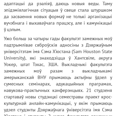
адаптацыі да рэаліяў, даюць новыя веды. Таму
эпідэміялагічная сітуацыя ў свеце стала штуршком
да засваення новых формаў не толькі арганізацыі
вучэбнага і выхаваўчага працэсу, але і камунікацыі
ў цэлым.
Ужо больш за чатыры гады факультэт замежных моў
падтрымлівае сяброўскія адносіны з Дзяржаўным
універсітэтам імя Сэма Х’юстана (Sam Houston State
University), які знаходзіцца ў Хантсвіле, акруга
Уокер, штат Тэхас, ЗША. Выкладчыкі факультэта
замежных моў разам з выкладчыкамі
амерыканскай ВНУ прымаюць актыўны ўдзел у
сумесных семінарах, адукацыйных праграмах,
навукова-практычных канферэнцыях. 21 студзеня
стартаваў новы студэнцкі семестравы праект крос-
культурнай анлайн-камунікацыі, у якім прымаюць
удзел студэнты Дзяржаўнага ўніверсітэта імя Сэма