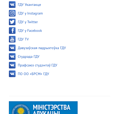
ГДУ Укантакце
ГДУ у Instagram
ГДУ у Twitter
ГДУ у Facebook
ГДУ TV
Давузаўская падрыхтоўка ГДУ
Студрада ГДУ
Прафсаюз студэнтаў ГДУ
ПО ОО «БРСМ» ГДУ