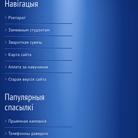
Навігацыя
Рэктарат
Замежным студэнтам
Зваротная сувязь
Карта сайта
Аплата за навучанне
Старая версiя сайта
Папулярныя
спасылкі
Прыёмная кампанія
Тэлефонны даведнік