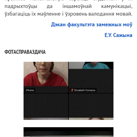
падрыхтоўцы да іншамоўнай камунікацыі,
ўзбагаціць іх маўленне і ўзровень валодання мовай.
Дэкан факультэта замежных моў
Е.У. Сажына
ФОТАСПРАВАЗДАЧА