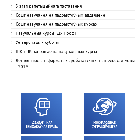
3 этап рэпетыцыйнага тэставання
Кошт навучання на падрыхтоўчым аддзяленні
Кошт навучання на падрыхтоўчых курсах
Навучальныя курсы ГДУ-Профі
Універсітэцкія суботы
ІПК і ПК запрашае на навучальныя курсы
Летняя школа інфарматыкі, робататэхнікі і ангельскай мовы
- 2019