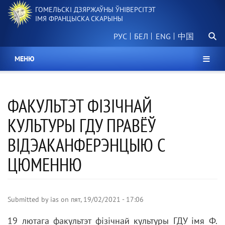
Перайсці
ГОМЕЛЬСКІ ДЗЯРЖАЎНЫ ЎНІВЕРСІТЭТ
да
ІМЯ ФРАНЦЫСКА СКАРЫНЫ
асноўнага
Пошу
змесціва
РУС
БЕЛ
中国
МЕНЮ
ФАКУЛЬТЭТ ФІЗІЧНАЙ
КУЛЬТУРЫ ГДУ ПРАВЁЎ
ВІДЭАКАНФЕРЭНЦЫЮ С
ЦЮМЕННЮ
Submitted by
ias
on
пят, 19/02/2021 - 17:06
19 лютага факультэт фізічнай культуры ГДУ імя Ф.