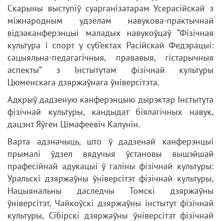
Скарыны выступіў суарганізатарам Усерасійскай з
міжнародным удзелам навукова-практычнай
відэаканферэнцыі маладых навукоўцаў “Фізічная
культура і спорт у суб’ектах Расійскай Федэрацыі:
сацыяльна-педагагічныя, прававыя, гістарычныя
аспекты” з Інстытутам фізічнай культуры
Цюменскага дзяржаўнага ўніверсітэта.
Адкрыў дадзеную канферэнцыю дырэктар Інстытута
фізічнай культуры, кандыдат біялагічных навук,
дацэнт Яўген Цімафеевіч Калунін.
Варта адзначыць, што ў дадзенай канферэнцыі
прымалі ўдзел вядучыя ўстановы вышэйшай
прафесійнай адукацыі ў галіны фізічнай культуры:
Уральскі дзяржаўны ўніверсітэт фізічнай культуры,
Нацыянальны даследчы Томскі дзяржаўны
ўніверсітэт, Чайкоўскі дзяржаўны інстытут фізічнай
культуры, Сібірскі дзяржаўны ўніверсітэт фізічнай