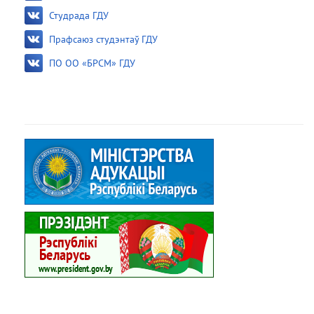
Студрада ГДУ
Прафсаюз студэнтаў ГДУ
ПО ОО «БРСМ» ГДУ