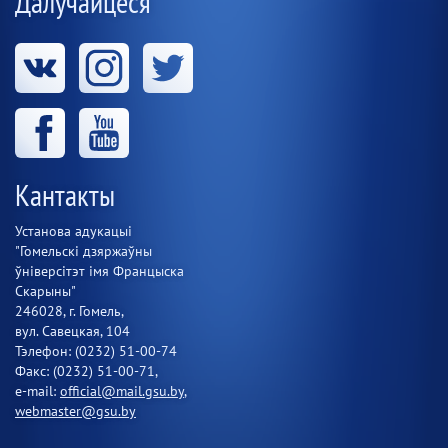
Далучайцеся
Кантакты
Установа адукацыі
"Гомельскі дзяржаўны
ўніверсітэт імя Францыска
Скарыны"
246028, г. Гомель,
вул. Савецкая, 104
Тэлефон: (0232) 51-00-74
Факс: (0232) 51-00-71,
e-mail:
official@mail.gsu.by
,
webmaster@gsu.by