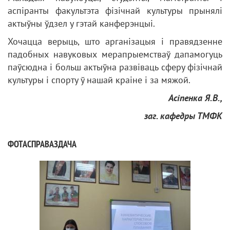
аспіранты факультэта фізічнай культуры прынялі
актыўны ўдзел у гэтай канферэнцыі.
Хочацца верыць, што арганізацыя і правядзенне
падобных навуковых мерапрыемстваў дапамогуць
паўсюдна і больш актыўна развіваць сферу фізічнай
культуры і спорту ў нашай краіне і за мяжой.
Асіпенка Я.В.,
заг. кафедры ТМФК
ФОТАСПРАВАЗДАЧА