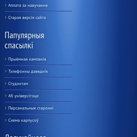
Аплата за навучанне
Старая версiя сайта
Папулярныя
спасылкі
Прыёмная кампанія
Тэлефонны даведнік
Студэнтам
Аб універсітэце
Персанальныя старонкі
Схема карпусоў