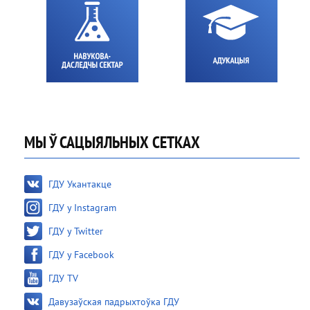
МЫ Ў САЦЫЯЛЬНЫХ СЕТКАХ
ГДУ Укантакце
ГДУ у Instagram
ГДУ у Twitter
ГДУ у Facebook
ГДУ TV
Давузаўская падрыхтоўка ГДУ