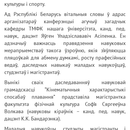
культуры і спорту.
Ад Рэспублікі Беларусь вітальныя словы ў адрас
арганізатараў канферэнцыі агучыў загадчык
кафедры ТМФК нашага ўніверсітэта, канд. пед.
навук, дацэнт Яўген Уладзіслававіч Асіпенка. Ён
адзначыў важнасць правядзення навуковых
мерапрыемстваў такога ўзроўню, якія з’яўляюцца
пляцоўкай для абмену думкамі, росту прафесійных
ведаў, даследчых навыкаў маладых навукоўцаў,
студэнтаў і магістрантаў.
Вынікі сваіх даследаванняў навуковай
грамадскасці “Кінематычныя характарыстыкі
спосабаў плавання” прадставіла магістрантка
факультэта фізічнай культура Соф’я Сяргееўна
Волкава (навуковы кіраўнік – канд. пед. навук,
дацэнт К.К. Бандарэнка).
Маладыя навукоўцы, студэнты, магістранты і