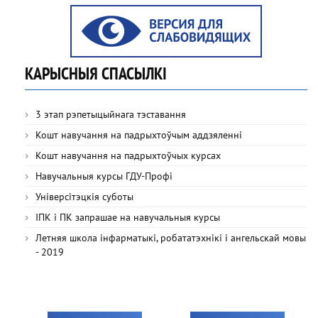
КАРЫСНЫЯ СПАСЫЛКІ
3 этап рэпетыцыйнага тэставання
Кошт навучання на падрыхтоўчым аддзяленні
Кошт навучання на падрыхтоўчых курсах
Навучальныя курсы ГДУ-Профі
Універсітэцкія суботы
ІПК і ПК запрашае на навучальныя курсы
Летняя школа інфарматыкі, робататэхнікі і ангельскай мовы
- 2019