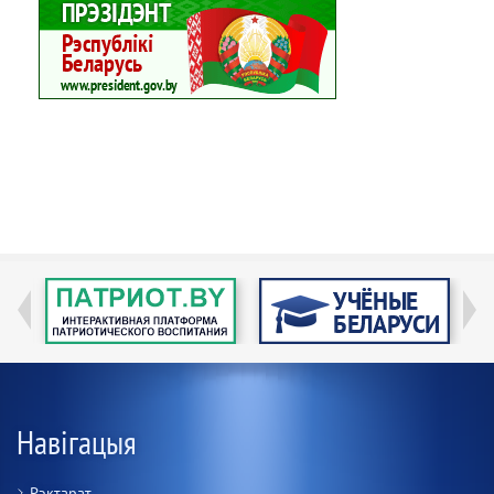
Навігацыя
Рэктарат