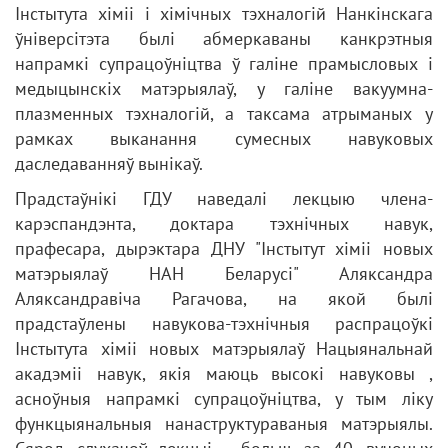
Інстытута хіміі і хімічных тэхналогій Нанкінскага
ўніверсітэта былі абмеркаваны канкрэтныя
напрамкі супрацоўніцтва ў галіне прамысловых і
медыцынскіх матэрыялаў, у галіне вакуумна-
плазменных тэхналогій, а таксама атрыманых у
рамках выканання сумесных навуковых
даследаванняў вынікаў.
Прадстаўнікі ГДУ наведалі лекцыю члена-
карэспандэнта, доктара тэхнічных навук,
прафесара, дырэктара ДНУ "Інстытут хіміі новых
матэрыялаў НАН Беларусі" Аляксандра
Аляксандравіча Рагачова, на якой былі
прадстаўлены навукова-тэхнічныя распрацоўкі
Інстытута хіміі новых матэрыялаў Нацыянальнай
акадэміі навук, якія маюць высокі навуковы ,
асноўныя напрамкі супрацоўніцтва, у тым ліку
функцыянальныя нанаструктураваныя матэрыялы.