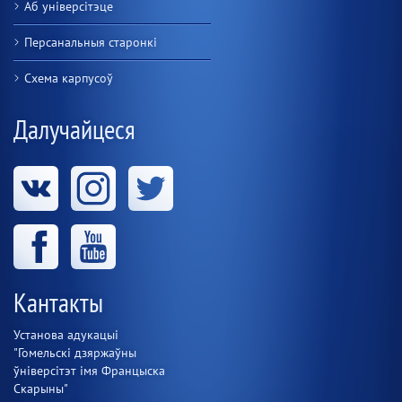
Аб універсітэце
Персанальныя старонкі
Схема карпусоў
Далучайцеся
Кантакты
Установа адукацыі
"Гомельскі дзяржаўны
ўніверсітэт імя Францыска
Скарыны"