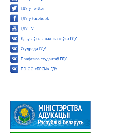
ГДУ у Twitter
ГДУ у Facebook
ГДУ TV
Давузаўская падрыхтоўка ГДУ
Студрада ГДУ
Прафсаюз студэнтаў ГДУ
ПО ОО «БРСМ» ГДУ