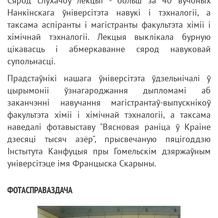
Сярод слухачоў лекцыі - больш за 40 вучоных
Нанкінскага ўніверсітэта навукі і тэхналогіі, а
таксама аспіранты і магістранты факультэта хіміі і
хімічнай тэхналогіі. Лекцыя выклікала бурную
цікавасць і абмеркаванне сярод навуковай
супольнасці.
Прадстаўнікі нашага ўніверсітэта ўдзельнічалі ў
цырымоніі ўзнагароджання дыпломамі аб
заканчэнні навучання магістрантаў-выпускнікоў
факультэта хіміі і хімічнай тэхналогіі, а таксама
наведалі фотавыставу "Вясновая раніца ў Краіне
дзесяці тысяч азёр", прысвечаную пяцігоддзю
Інстытута Канфуцыя пры Гомельскім дзяржаўным
універсітэце імя Францыска Скарыны.
ФОТАСПРАВАЗДАЧА