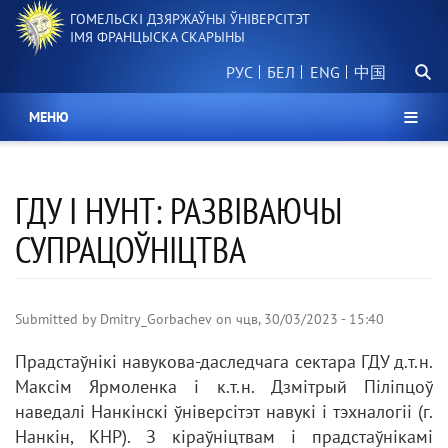
Перайсці
ГОМЕЛЬСКІ ДЗЯРЖАЎНЫ ЎНІВЕРСІТЭТ
да
ІМЯ ФРАНЦЫСКА СКАРЫНЫ
асноўнага
Пошу
змесціва
РУС
БЕЛ
中国
МЕНЮ
ГДУ І НУНТ: РАЗВІВАЮЧЫ
СУПРАЦОЎНІЦТВА
Submitted by
Dmitry_Gorbachev
on
чцв, 30/03/2023 - 15:40
Прадстаўнікі навукова-даследчага сектара ГДУ д.т.н.
Максім Ярмоленка і к.т.н. Дзмітрый Піліпцоў
наведалі Нанкінскі ўніверсітэт навукі і тэхналогіі (г.
Нанкін, КНР). З кіраўніцтвам і прадстаўнікамі