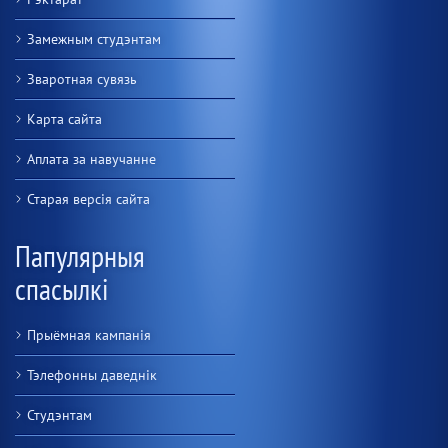
Замежным студэнтам
Зваротная сувязь
Карта сайта
Аплата за навучанне
Старая версiя сайта
Папулярныя
спасылкі
Прыёмная кампанія
Тэлефонны даведнік
Студэнтам