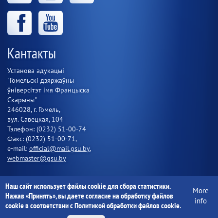
Кантакты
Установа адукацыі
"Гомельскі дзяржаўны
ўніверсітэт імя Францыска
Скарыны"
246028, г. Гомель,
вул. Савецкая, 104
Тэлефон: (0232) 51-00-74
Факс: (0232) 51-00-71,
e-mail:
official@mail.gsu.by
,
webmaster@gsu.by
Наш сайт использует файлы cookie для сбора статистики.
More
Нажав «Принять», вы даете согласие на обработку файлов
Установа адукацыі "Гомельскі дзяржаўны ўніверсітэт імя
info
cookie в соответствии с
Политикой обработки файлов cookie
.
Францыска Скарыны" 1997-2020