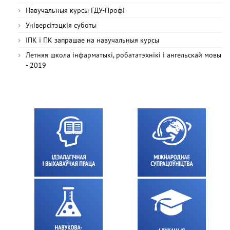
Навучальныя курсы ГДУ-Профі
Універсітэцкія суботы
ІПК і ПК запрашае на навучальныя курсы
Летняя школа інфарматыкі, робататэхнікі і ангельскай мовы
- 2019