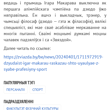
ведаць і прымаць Ігара Макарава выключна як
першага алімпійскага чэмпіёна па дзюдо ўжо
няправільна. Ён яшчэ і выкладчык, трэнер, у
чымсьці філосаф (дзюдо — гэта ж філасофія), вялікі
спецыяліст, які мае сваё асаблівае меркаванне на
многія пытанні. Сваімі моцнымі думкамі моцны
чалавек падзяліўся і са «Звяздой».
Далее читать по ссылке:
https://zviazda.by/be/news/20240401/1711972919-
dzyudaist-igar-makarau-raskazau-shto-uyaulyae-z-
syabe-prafesiyny-sport
ПАПУЛЯРНЫЯ ТЭГІ
ПЕРСАНАЛІІ
СПОРТ
ПАДРАЗДЗЯЛЕННI
ФАКУЛЬТЭТ ФІЗІЧНАЙ КУЛЬТУРЫ