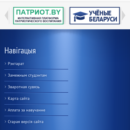
Навігацыя
Рэктарат
Замежным студэнтам
Зваротная сувязь
Карта сайта
Аплата за навучанне
Старая версiя сайта