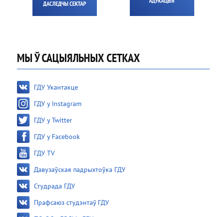
МЫ Ў САЦЫЯЛЬНЫХ СЕТКАХ
ГДУ Укантакце
ГДУ у Instagram
ГДУ у Twitter
ГДУ у Facebook
ГДУ TV
Давузаўская падрыхтоўка ГДУ
Студрада ГДУ
Прафсаюз студэнтаў ГДУ