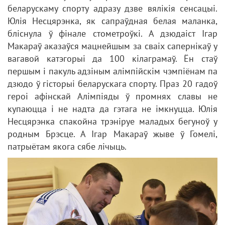
беларускаму спорту адразу дзве вялікія сенсацыі.
Юлія Несцярэнка, як сапраўдная белая маланка,
бліснула ў фінале стометроўкі. А дзюдаіст Ігар
Макараў аказаўся мацнейшым за сваіх сапернікаў у
вагавой катэгорыі да 100 кілаграмаў. Ён стаў
першым і пакуль адзіным алімпійскім чэмпіёнам па
дзюдо ў гісторыі беларускага спорту. Праз 20 гадоў
героі афінскай Алімпіяды ў промнях славы не
купаюцца і не надта да гэтага не імкнуцца. Юлія
Несцярэнка спакойна трэніруе маладых бегуноў у
родным Брэсце. А Ігар Макараў жыве ў Гомелі,
патрыётам якога сябе лічыць.