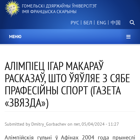
Перайсці
ГОМЕЛЬСКІ ДЗЯРЖАЎНЫ ЎНІВЕРСІТЭТ
да
ІМЯ ФРАНЦЫСКА СКАРЫНЫ
асноўнага
Пошу
змесціва
РУС
БЕЛ
中国
МЕНЮ
АЛІМПІЕЦ ІГАР МАКАРАЎ
РАСКАЗАЎ, ШТО ЎЯЎЛЯЕ З СЯБЕ
ПРАФЕСІЙНЫ СПОРТ (ГАЗЕТА
«ЗВЯЗДА»)
Submitted by
Dmitry_Gorbachev
on
пят, 05/04/2024 - 11:27
Алімпійскія гульні ў Афінах 2004 года прынеслі