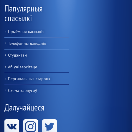
Папулярныя
спасылкі
Прыёмная кампанія
Тэлефонны даведнік
Студэнтам
Аб універсітэце
Персанальныя старонкі
Схема карпусоў
Далучайцеся