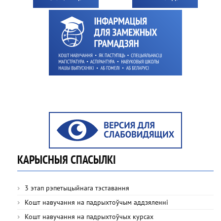
КАРЫСНЫЯ СПАСЫЛКІ
3 этап рэпетыцыйнага тэставання
Кошт навучання на падрыхтоўчым аддзяленні
Кошт навучання на падрыхтоўчых курсах