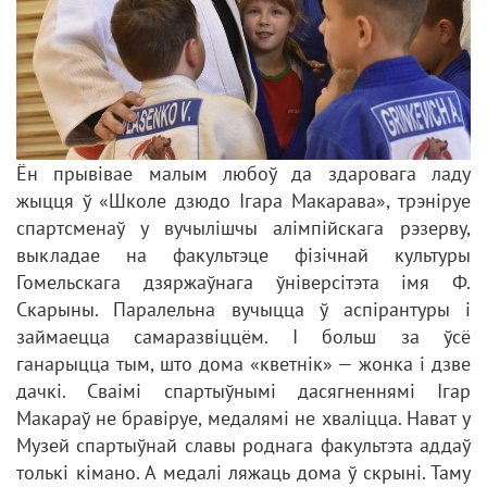
Ён прывівае малым любоў да здаровага ладу
жыцця ў «Школе дзюдо Ігара Макарава», трэніруе
спартсменаў у вучылішчы алімпійскага рэзерву,
выкладае на факультэце фізічнай культуры
Гомельскага дзяржаўнага ўніверсітэта імя Ф.
Скарыны. Паралельна вучыцца ў аспірантуры і
займаецца самаразвіццём. І больш за ўсё
ганарыцца тым, што дома «кветнік» — жонка і дзве
дачкі. Сваімі спартыўнымі дасягненнямі Ігар
Макараў не бравіруе, медалямі не хваліцца. Нават у
Музей спартыўнай славы роднага факультэта аддаў
толькі кімано. А медалі ляжаць дома ў скрыні. Таму