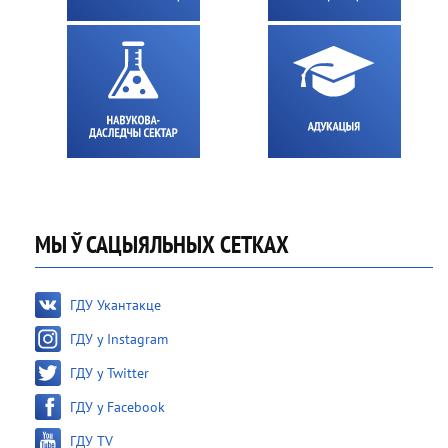
МЫ Ў САЦЫЯЛЬНЫХ СЕТКАХ
ГДУ Укантакце
ГДУ у Instagram
ГДУ у Twitter
ГДУ у Facebook
ГДУ TV