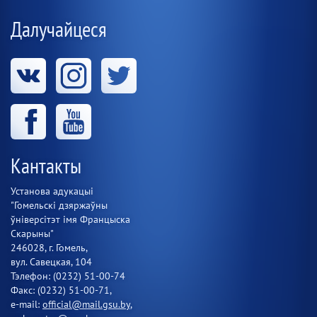
Далучайцеся
Кантакты
Установа адукацыі
"Гомельскі дзяржаўны
ўніверсітэт імя Францыска
Скарыны"
246028, г. Гомель,
вул. Савецкая, 104
Тэлефон: (0232) 51-00-74
Факс: (0232) 51-00-71,
e-mail:
official@mail.gsu.by
,