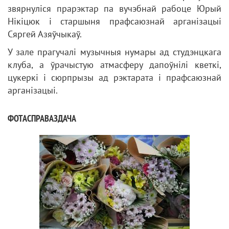
звярнуліся прарэктар па вучэбнай рабоце Юрый
Нікіцюк і старшыня прафсаюзнай арганізацыі
Сяргей Азяўчыкаў.
У зале прагучалі музычныя нумары ад студэнцкага
клуба, а ўрачыстую атмасферу дапоўнілі кветкі,
цукеркі і сюрпрызы ад рэктарата і прафсаюзнай
арганізацыі.
ФОТАСПРАВАЗДАЧА