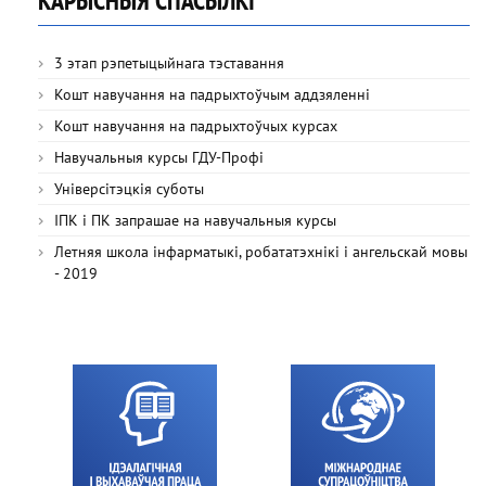
КАРЫСНЫЯ СПАСЫЛКІ
3 этап рэпетыцыйнага тэставання
Кошт навучання на падрыхтоўчым аддзяленні
Кошт навучання на падрыхтоўчых курсах
Навучальныя курсы ГДУ-Профі
Універсітэцкія суботы
ІПК і ПК запрашае на навучальныя курсы
Летняя школа інфарматыкі, робататэхнікі і ангельскай мовы
- 2019