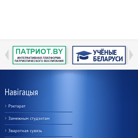
Навігацыя
Рэктарат
Замежным студэнтам
Зваротная сувязь