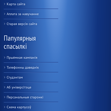
Карта сайта
Аплата за навучанне
Старая версiя сайта
Папулярныя
спасылкі
Прыёмная кампанія
Тэлефонны даведнік
Студэнтам
Аб універсітэце
Персанальныя старонкі
Схема карпусоў