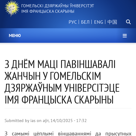
Перайсці
ГОМЕЛЬСКІ ДЗЯРЖАЎНЫ ЎНІВЕРСІТЭТ
да
ІМЯ ФРАНЦЫСКА СКАРЫНЫ
асноўнага
Пошу
змесціва
РУС
БЕЛ
中国
МЕНЮ
З ДНЁМ МАЦІ ПАВІНШАВАЛІ
ЖАНЧЫН У ГОМЕЛЬСКІМ
ДЗЯРЖАЎНЫМ УНІВЕРСІТЭЦЕ
ІМЯ ФРАНЦЫСКА СКАРЫНЫ
Submitted by
ias
on
аўт, 14/10/2025 - 17:32
З самымі цёплымі віншаваннямі да прысутных