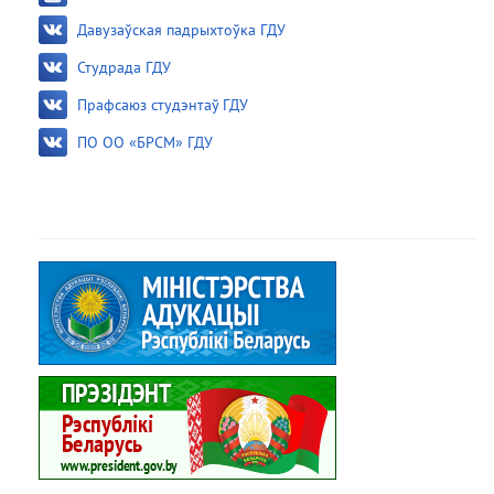
Давузаўская падрыхтоўка ГДУ
Студрада ГДУ
Прафсаюз студэнтаў ГДУ
ПО ОО «БРСМ» ГДУ