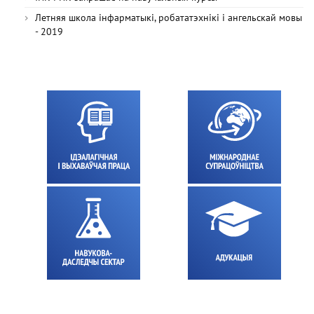
Летняя школа інфарматыкі, робататэхнікі і ангельскай мовы
- 2019