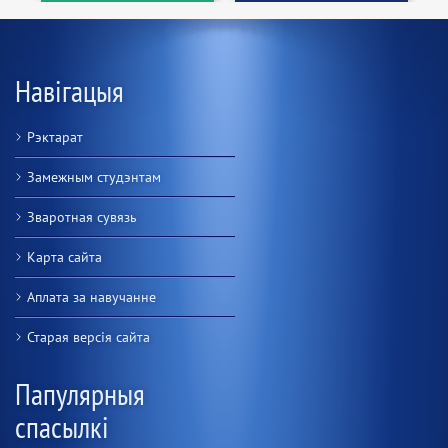
Навігацыя
Рэктарат
Замежным студэнтам
Зваротная сувязь
Карта сайта
Аплата за навучанне
Старая версiя сайта
Папулярныя
спасылкі