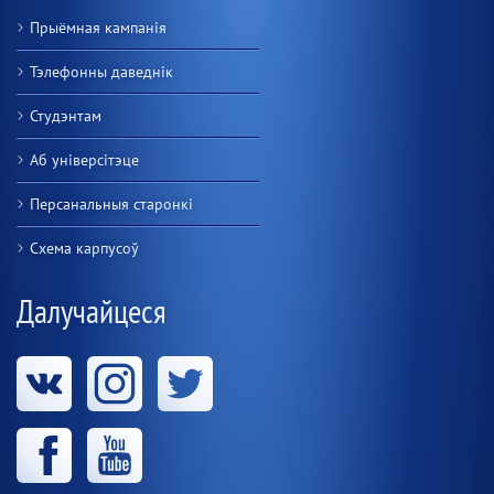
Прыёмная кампанія
Тэлефонны даведнік
Студэнтам
Аб універсітэце
Персанальныя старонкі
Схема карпусоў
Далучайцеся