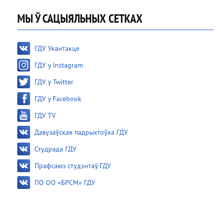
МЫ Ў САЦЫЯЛЬНЫХ СЕТКАХ
ГДУ Укантакце
ГДУ у Instagram
ГДУ у Twitter
ГДУ у Facebook
ГДУ TV
Давузаўская падрыхтоўка ГДУ
Студрада ГДУ
Прафсаюз студэнтаў ГДУ
ПО ОО «БРСМ» ГДУ