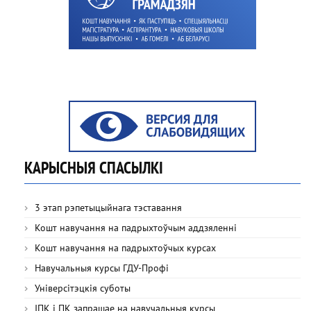
КАРЫСНЫЯ СПАСЫЛКІ
3 этап рэпетыцыйнага тэставання
Кошт навучання на падрыхтоўчым аддзяленні
Кошт навучання на падрыхтоўчых курсах
Навучальныя курсы ГДУ-Профі
Універсітэцкія суботы
ІПК і ПК запрашае на навучальныя курсы