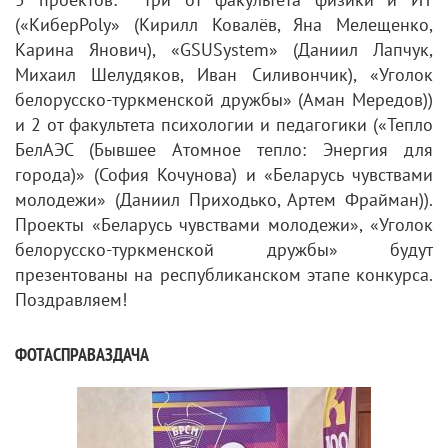
(«КиберPoly» (Кирилл Ковалёв, Яна Мелещенко,
Карина Янович), «GSUSystem» (Даниил Лапчук,
Михаил Шелудяков, Иван Силивончик), «Уголок
белорусско-туркменской дружбы» (Аман Мередов))
и 2 от факультета психологии и педагогики («Тепло
БелАЭС (Бывшее Атомное тепло: Энергия для
города)» (София Кочунова) и «Беларусь чувствами
молодежи» (Даниил Приходько, Артем Фрайман)).
Проекты «Беларусь чувствами молодежи», «Уголок
белорусско-туркменской дружбы» будут
презентованы на республиканском этапе конкурса.
Поздравляем!
ФОТАСПРАВАЗДАЧА