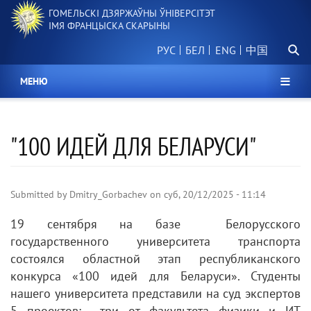
Перайсці
ГОМЕЛЬСКІ ДЗЯРЖАЎНЫ ЎНІВЕРСІТЭТ
да
ІМЯ ФРАНЦЫСКА СКАРЫНЫ
асноўнага
Пошу
змесціва
РУС
БЕЛ
中国
МЕНЮ
"100 ИДЕЙ ДЛЯ БЕЛАРУСИ"
Submitted by
Dmitry_Gorbachev
on
суб, 20/12/2025 - 11:14
19 сентября на базе Белорусского
государственного университета транспорта
состоялся областной этап республиканского
конкурса «100 идей для Беларуси». Студенты
нашего университета представили на суд экспертов
5 проектов: три от факультета физики и ИТ