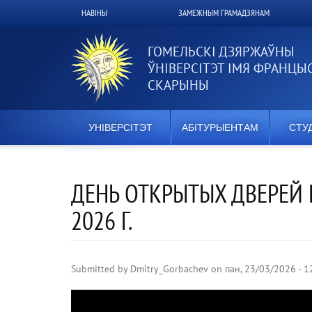
Перайсці
НАВІНЫ
ЗАМЕЖНЫМ ГРАМАДЗЯНАМ
Верхнее
да
асноўнага
меню
змесціва
ГОМЕЛЬСКІ ДЗЯРЖАЎНЫ
ЎНІВЕРСІТЭТ ІМЯ ФРАНЦЫ
СКАРЫНЫ
УНІВЕРСІТЭТ
АБІТУРЫЕНТАМ
СТУ
ДЕНЬ ОТКРЫТЫХ ДВЕРЕЙ 
2026 Г.
Submitted by
Dmitry_Gorbachev
on
пан, 23/03/2026 - 1