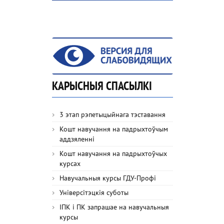
КАРЫСНЫЯ СПАСЫЛКІ
3 этап рэпетыцыйнага тэставання
Кошт навучання на падрыхтоўчым
аддзяленні
Кошт навучання на падрыхтоўчых
курсах
Навучальныя курсы ГДУ-Профі
Універсітэцкія суботы
ІПК і ПК запрашае на навучальныя
курсы