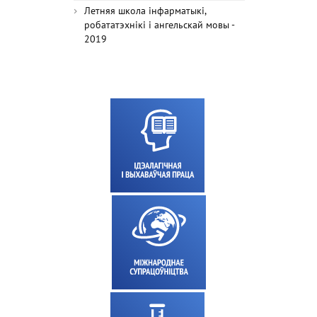
Летняя школа інфарматыкі,
робататэхнікі і ангельскай мовы -
2019