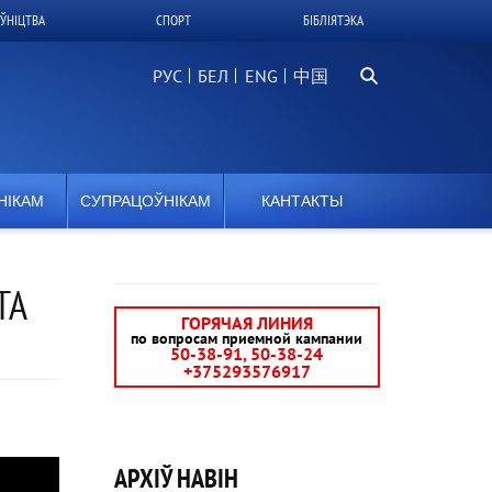
ЎНІЦТВА
СПОРТ
БІБЛІЯТЭКА
Пошук
РУС
БЕЛ
中国
НІКАМ
СУПРАЦОЎНІКАМ
КАНТАКТЫ
ТА
ГОРЯЧАЯ ЛИНИЯ
по вопросам приемной кампании
50-38-91, 50-38-24
+375293576917
АРХІЎ НАВІН