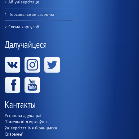
Аб універсітэце
Персанальныя старонкі
Схема карпусоў
Далучайцеся
Кантакты
Установа адукацыі
"Гомельскі дзяржаўны
ўніверсітэт імя Францыска
Скарыны"