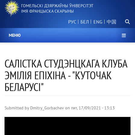
Перайсці
ГОМЕЛЬСКІ ДЗЯРЖАЎНЫ ЎНІВЕРСІТЭТ
да
ІМЯ ФРАНЦЫСКА СКАРЫНЫ
асноўнага
Пошу
змесціва
РУС
БЕЛ
中国
МЕНЮ
САЛІСТКА СТУДЭНЦКАГА КЛУБА
ЭМІЛІЯ ЕПІХІНА - "КУТОЧАК
БЕЛАРУСI"
Submitted by
Dmitry_Gorbachev
on
пят, 17/09/2021 - 13:13