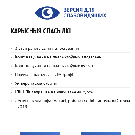
КАРЫСНЫЯ СПАСЫЛКІ
3 этап рэпетыцыйнага тэставання
Кошт навучання на падрыхтоўчым аддзяленні
Кошт навучання на падрыхтоўчых курсах
Навучальныя курсы ГДУ-Профі
Універсітэцкія суботы
ІПК і ПК запрашае на навучальныя курсы
Летняя школа інфарматыкі, робататэхнікі і ангельскай мовы
- 2019