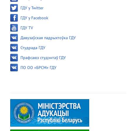
ГДУ у Twitter
ГДУ у Facebook
ГДУ TV
Давузаўская падрыхтоўка ГДУ
Студрада ГДУ
Прафсаюз студэнтаў ГДУ
ПО ОО «БРСМ» ГДУ