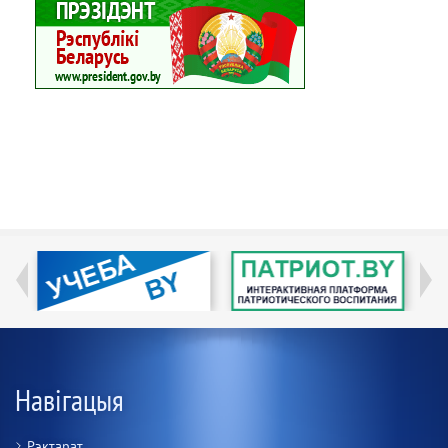
Навігацыя
Рэктарат