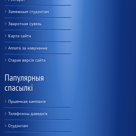
Замежным студэнтам
Зваротная сувязь
Карта сайта
Аплата за навучанне
Старая версiя сайта
Папулярныя
спасылкі
Прыёмная кампанія
Тэлефонны даведнік
Студэнтам