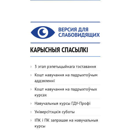
КАРЫСНЫЯ СПАСЫЛКІ
3 этап рэпетыцыйнага тэставання
Кошт навучання на падрыхтоўчым
аддзяленні
Кошт навучання на падрыхтоўчых
курсах
Навучальныя курсы ГДУ-Профі
Універсітэцкія суботы
ІПК і ПК запрашае на навучальныя
курсы