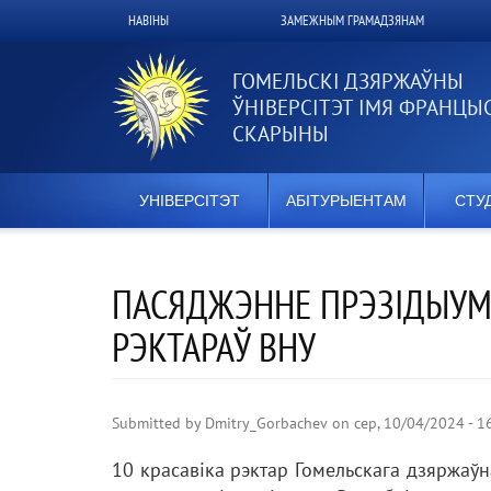
Перайсці
НАВІНЫ
ЗАМЕЖНЫМ ГРАМАДЗЯНАМ
Верхнее
да
асноўнага
меню
змесціва
ГОМЕЛЬСКІ ДЗЯРЖАЎНЫ
ЎНІВЕРСІТЭТ ІМЯ ФРАНЦЫ
СКАРЫНЫ
УНІВЕРСІТЭТ
АБІТУРЫЕНТАМ
СТУ
ПАСЯДЖЭННЕ ПРЭЗІДЫУМА
РЭКТАРАЎ ВНУ
Submitted by
Dmitry_Gorbachev
on
сер, 10/04/2024 - 1
10 красавіка рэктар Гомельскага дзяржаўн