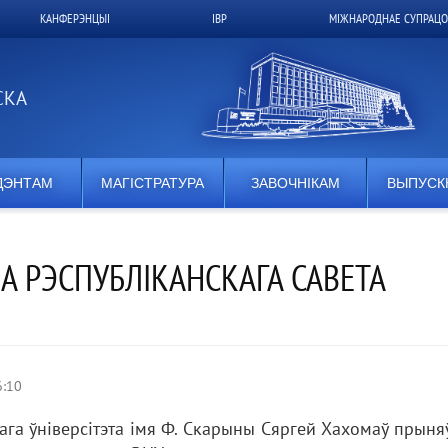
КАНФЕРЭНЦЫІ
ІВР
МІЖНАРОДНАЕ СУПРАЦО
СКА
ДЭНТАМ
МАГІСТРАТУРА
ЗАВОЧНІКАМ
ВЫПУСК
 РЭСПУБЛІКАНСКАГА САВЕТА
6:10
ага ўніверсітэта імя Ф. Скарыны Сяргей Хахомаў прыня