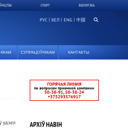
ЎНІЦТВА
СПОРТ
БІБЛІЯТЭКА
Пошук
РУС
БЕЛ
中国
НІКАМ
СУПРАЦОЎНІКАМ
КАНТАКТЫ
ГОРЯЧАЯ ЛИНИЯ
по вопросам приемной кампании
50-38-91, 50-38-24
+375293576917
ў удзел
АРХІЎ НАВІН