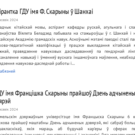
ірантка ГДУ імя Ф. Скарыны ў Шанхаі
асавік 2024
адчык кітайскай мовы, аспірант кафедры рускай, агульнага і сла
знаўства Віялета Беладзед пабывала на стажыроўцы ў г. Шанхай і 
айскую Акадэмію грамадскіх навук. Асноўнымі мэтамі паездкі сталі п
кова-педагагічнай кваліфікацыі ў працэсе выкладання кітайскай
жнай, правядзенне навуковых даследаванняў па гендэрнай лінг
каналенне навыкаў і ўменняў вуснага іншамоўнага маўлення, неабхо
ядзення навукова-даследчай работы і…
абязней
ДУ імя Францішка Скарыны прайшоў Дзень адчынен
ярэй
асавік 2024
мельскім дзяржаўным універсітэце імя Францыска Скарыны 6 к
яхова прайшоў маштабны Дзень адчыненых дзвярэй, які сабраў боль
шакласнікаў, якія мараць аб будучай кар'еры ў сферах педа
раміравання, інжынерыі, юрыспрудэнцыі і эканомікі. Гэта мерапрыемст