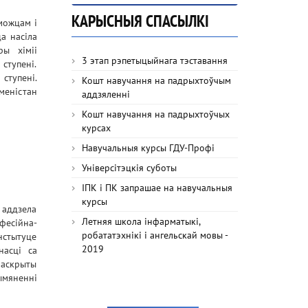
КАРЫСНЫЯ СПАСЫЛКІ
можцам і
да насіла
ры хіміі
3 этап рэпетыцыйнага тэставання
ступені.
 ступені.
Кошт навучання на падрыхтоўчым
кменістан
аддзяленні
Кошт навучання на падрыхтоўчых
курсах
Навучальныя курсы ГДУ-Профі
Універсітэцкія суботы
ІПК і ПК запрашае на навучальныя
курсы
 аддзела
Летняя школа інфарматыкі,
фесійна-
робататэхнікі і ангельскай мовы -
нстытуце
2019
насці са
раскрыты
ымяненні