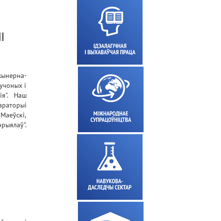
I
жынерна-
учоных і
ія". Наш
араторыі
Маеўскі,
рыялаў".