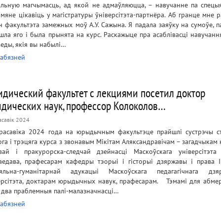
альную магчымасць, ад якой не адмаўляюцца, – навучанне па спецыя
 мяне цікавіць у магістратуры ўніверсітэта-партнёра. Аб гранце мне 
н факультэта замежных моў А.У. Сажына. Я падала заяўку на сумоўе, п
шла яго і была прынята на курс. Раскажыце пра асаблівасці навучання
веды, якія вы набылі…
абязней
дический факультет с лекциями посетил доктор
дических наук, профессор Колоколов…
асавік 2024
расавіка 2024 года на юрыдычным факультэце прайшлі сустрэчы с
ога і трэцяга курса з звонавым Мікітам Аляксандравічам – загадчыкам
вай і пракурорска-следчай дзейнасці Маскоўскага універсітэта 
аедава, прафесарам кафедры тэорыі і гісторыі дзяржавы і права І
яльна-гуманітарнай адукацыі Маскоўскага педагагічнага дзяр
ерсітэта, доктарам юрыдычных навук, прафесарам. Тэмамі для абме
і два праблемныя палі-малазначнасці…
абязней