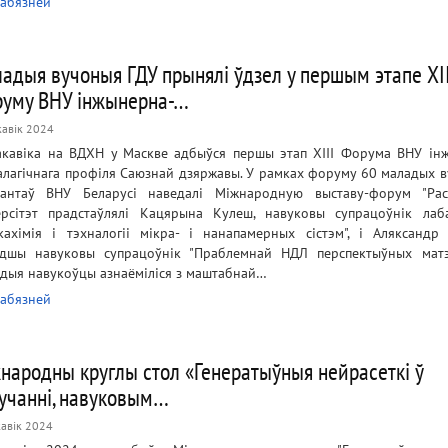
абязней
адыя вучоныя ГДУ прынялі ўдзел у першым этапе XII
уму ВНУ інжынерна-…
кавік 2024
акавіка на ВДХН у Маскве адбыўся першы этап XIII Форума ВНУ ін
алагічнага профіля Саюзнай дзяржавы. У рамках форуму 60 маладых в
рантаў ВНУ Беларусі наведалі Міжнародную выставу-форум "Рас
ерсітэт прадстаўлялі Кацярына Кулеш, навуковы супрацоўнік лаб
ікахімія і тэхналогіі мікра- і нанапамерных сістэм", і Аляксандр 
дшы навуковы супрацоўнік "Праблемнай НДЛ перспектыўных матэ
дыя навукоўцы азнаёміліся з маштабнай…
абязней
народны круглы стол «Генератыўныя нейрасеткі ў
учанні, навуковым…
кавік 2024