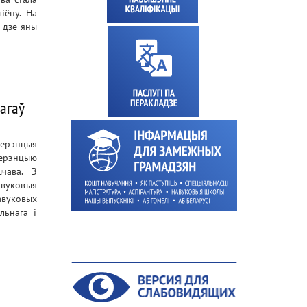
іёну. На
 дзе яны
агаў
ферэнцыя
ферэнцыю
шчава. З
авуковыя
вуковых
льнага і