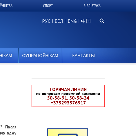
ЎНІЦТВА
СПОРТ
БІБЛІЯТЭКА
Пошук
РУС
БЕЛ
中国
НІКАМ
СУПРАЦОЎНІКАМ
КАНТАКТЫ
ГОРЯЧАЯ ЛИНИЯ
по вопросам приемной кампании
50-38-91, 50-38-24
+375293576917
а? Пасля
шчэ адну