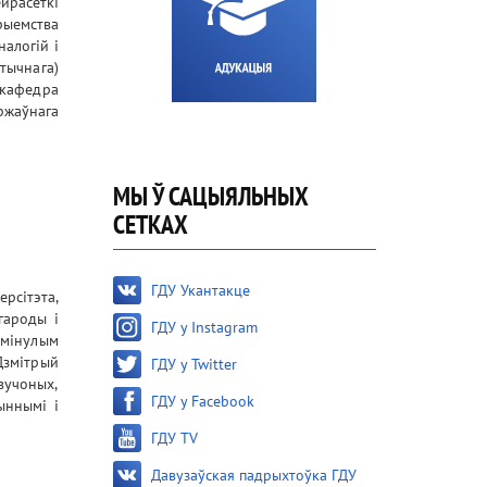
йрасеткі
прыемства
налогій і
тычнага)
 кафедра
ржаўнага
МЫ Ў САЦЫЯЛЬНЫХ
СЕТКАХ
ГДУ Укантакце
рсітэта,
гароды і
ГДУ у Instagram
 мінулым
Дзмітрый
ГДУ у Twitter
вучоных,
ГДУ у Facebook
чыннымі і
ГДУ TV
Давузаўская падрыхтоўка ГДУ