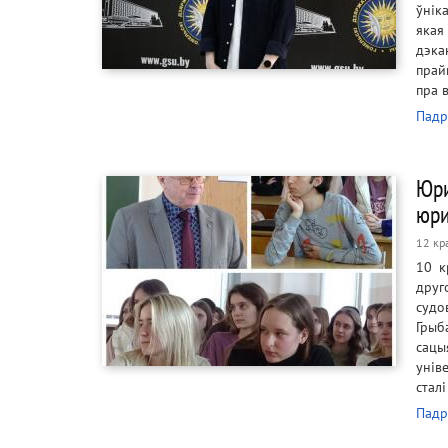
ўнік
якая
дэка
прай
пра 
Падр
Юри
юри
12 кр
10 к
друг
судо
Грыб
сацы
унів
стал
Падр