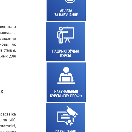
вянскага
наведала
авышэнне
 мовы як
вістыцы,
дных для
ых
расавіка
ш за 600
гогікі,
ва стала