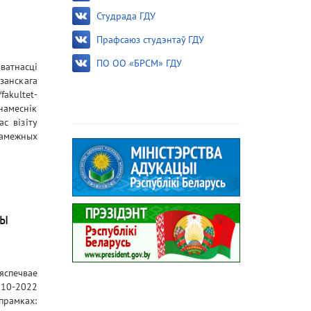
Студрада ГДУ
Прафсаюз студэнтаў ГДУ
ПО ОО «БРСМ» ГДУ
ватнасці
занскага
fakultet-
намеснік
с візіту
 замежных
ны
бяспечвае
010-2022
апрамках: