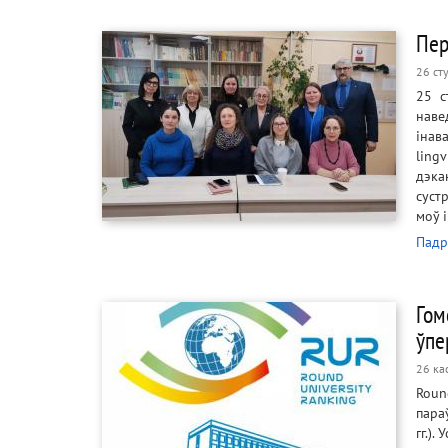
Пер
26 ст
25 с
наве
інав
ling
дэка
суст
моў і
Падр
Гом
ўпе
26 ка
Roun
пара
гг.)