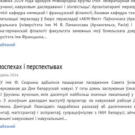
акавіка 2024 года адбыўся Міжнародны круглы стол "Генератыўныя не
вучанні, навуковым даследаванні і лінгвістыцы". Арганізатарамі мера
упілі кафедра нямецкай і французскай філалогіі, базавая кафедра тэх
матызацыі перакладу ў бюро перакладаў «АКМ-Вест» Паўночнага (Арк
ральнага ўніверсітэта імя М. В. Ламаносава (Архангельск, Расія) і
на-германскай філалогіі факультэта замежных моў Гомельскага дзя
ерсітэта імя Францыска…
абязней
поспехах і перспектывах
удзень 2024
У імя Ф. Скарыны адбылося пашыранае пасяджэнне Савета ўніве
еркаванае да Дня беларускай навукі. У гэты дзень заслужаныя ўзна
кі ўручаны вучоным, якія дасягнулі найбольш значных паказчыкаў у
е. З асноўным дакладам выступіў прарэктар па навуковай рабоце 
ленка. Дзмітрый Леанідавіч падрабязна расказаў аб дасягненнях 
энтаў, магістрантаў і аспірантаў, супрацоўніцтве з НАН Беларусі, ай
жнымі навуковымі і навучальнымі…
абязней