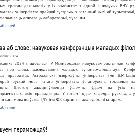
ым крокам для многіх у іх знаёмстве з адной з вядучых ВНУ рэг
льтэтах універсітэта прайшлі сустрэчы з патэнцыйнымі абітурыентамі,
 магчымасць агледзець лабараторыі, музеі ды…
абязней
ва аб слове: навуковая канферэнцыя маладых філол
асавік 2024
асавіка 2024 г. адбылася IV Міжнародная навукова-практычная кан
ва пра слова: даследаванні маладых вучоных-філолагаў». Кан
од праводзіць Астраханскі дзяржаўны ўніверсітэт імя В.М.Таці
драй рускай мовы гэтага ўніверсітэта ўстаноўлены трывалыя н
такты. Штогод ажыццяўляецца ўзаемны ўдзел ва ўсіх на
прыемствах, якія праводзяцца. У гэтым годзе кафедра рускага, агу
янскага мовазнаўства ГДУ імя Ф.Скарыны стала суарганізатарам…
абязней
шуем пераможцаў!