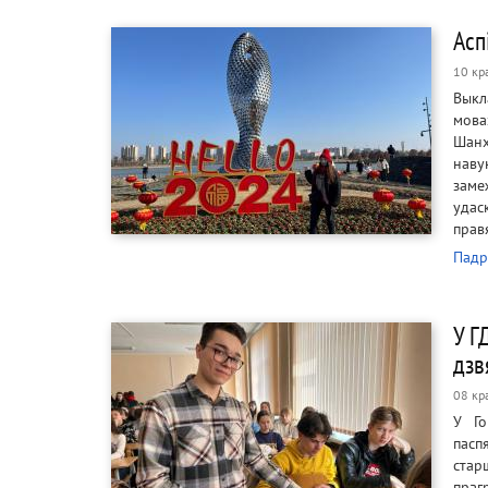
Асп
10 кр
Выкл
мова
Шанх
наву
заме
удас
прав
Падр
У Г
дзв
08 кр
У Го
пасп
стар
праг