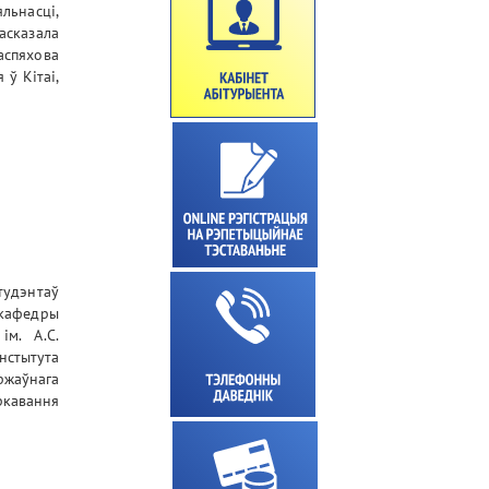
льнасці,
расказала
аспяхова
 ў Кітаі,
тудэнтаў
 кафедры
ім. А.С.
нстытута
жаўнага
ркавання