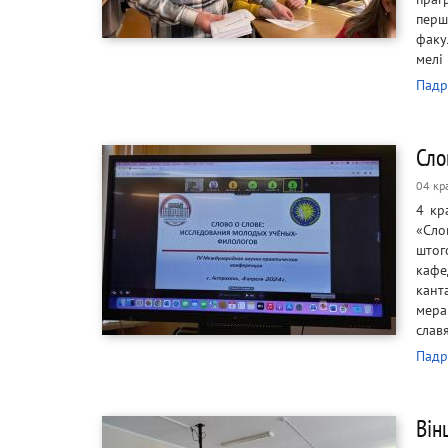
перш
факу
мелі
Падр
Сло
04 кр
4 кр
«Сло
штог
кафе
кан
мера
слав
Падр
Він