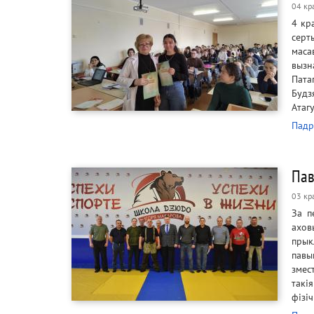
04 кр
4 кр
серт
маса
вызн
Патап
Будз
Атаг
Падр
Пав
03 кр
За п
ахов
прык
павы
змес
такі
фізі