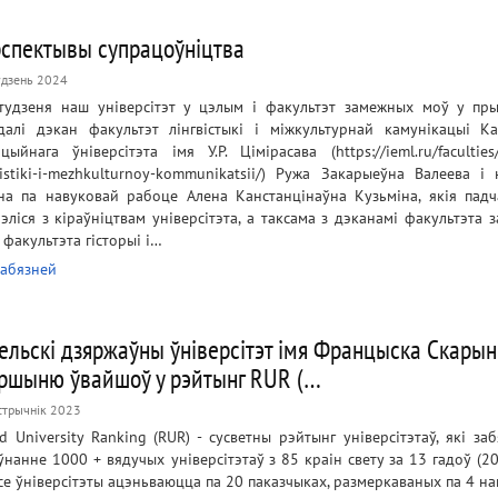
спектывы супрацоўніцтва
удзень 2024
тудзеня наш універсітэт у цэлым і факультэт замежных моў у пры
далі дэкан факультэт лінгвістыкі і міжкультурнай камунікацыі Ка
ацыйнага ўніверсітэта імя У.Р. Цімірасава (https://ieml.ru/faculties/
vistiki-i-mezhkulturnoy-kommunikatsii/) Ружа Закарыеўна Валеева і 
на па навуковай рабоце Алена Канстанцінаўна Кузьміна, якія падча
рэліся з кіраўніцтвам універсітэта, а таксама з дэканамі факультэта
 факультэта гісторыі і…
абязней
ельскі дзяржаўны ўніверсітэт імя Францыска Скары
ршыню ўвайшоў у рэйтынг RUR (…
стрычнік 2023
d University Ranking (RUR) - сусветны рэйтынг універсітэтаў, які за
ўнанне 1000 + вядучых універсітэтаў з 85 краін свету за 13 гадоў (2
. Усе ўніверсітэты ацэньваюцца па 20 паказчыках, размеркаваных па 4 н