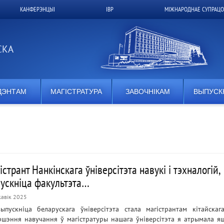
КАНФЕРЭНЦЫІ
ІВР
МІЖНАРОДНАЕ СУПРАЦО
СКА
ДЭНТАМ
МАГІСТРАТУРА
ЗАВОЧНІКАМ
ВЫПУСК
істрант Нанкінскага ўніверсітэта навукі і тэхналогій,
ускніца факультэта…
кавік 2025
ыпускніца беларускага ўніверсітэта стала магістрантам кітайскаг
ршэння навучання ў магістратуры нашага ўніверсітэта я атрымала я