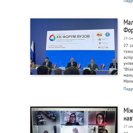
Падр
Мал
Фор
29 са
27 с
тэхн
аспі
унів
"Фіз
мало
Мала
Падр
Між
нав
27 са