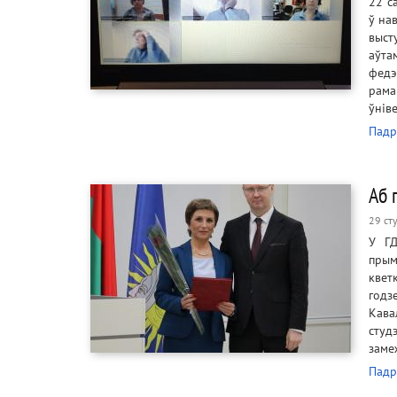
22 с
ў на
выст
аўта
федэ
рама
ўнів
Падр
Аб 
29 ст
У ГД
прым
квет
годз
Кава
студ
заме
Падр