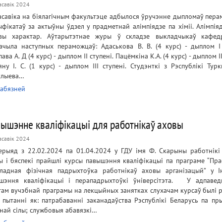
асавік 2024
асавіка на біялагічным факультэце адбылося ўручэнне дыпломаў пера
ыфікатаў за актыўны ўдзел у прадметнай алімпіядзе па хіміі. Алімпія
вы характар. Аўтарытэтнае журы ў складзе выкладчыкаў кафед
ачыла наступных пераможцаў: Адаськова В. В. (4 курс) - дыплом I 
ава А. Д (4 курс) - дыплом II ступені. Пацёмкіна К.А. (4 курс) - дыплом II
яну І. С. (1 курс) - дыплом III ступені. Студэнткі з Рэспублікі Тур
улыева…
абязней
ышэнне кваліфікацыі для работнікаў аховы
асавік 2024
ерыяд з 22.02.2024 па 01.04.2024 у ГДУ імя Ф. Скарыны работнікі
ы і бяспекі прайшлі курсы павышэння кваліфікацыі па праграме “Пра
ладная фізічная падрыхтоўка работнікаў аховы арганізацый” у І
шэння кваліфікацыі і перападрыхтоўкі ўніверсітэта. У адпавед
там вучэбнай праграмы на лекцыйных занятках слухачам курсаў былі 
я пытанні як: патрабаванні заканадаўства Рэспублікі Беларусь па пр
чнай сілы; службовыя абавязкі…