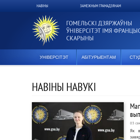
Перайсці
НАВІНЫ
ЗАМЕЖНЫМ ГРАМАДЗЯНАМ
Верхнее
да
асноўнага
меню
змесціва
ГОМЕЛЬСКІ ДЗЯРЖАЎНЫ
ЎНІВЕРСІТЭТ ІМЯ ФРАНЦЫ
СКАРЫНЫ
УНІВЕРСІТЭТ
АБІТУРЫЕНТАМ
СТУ
НАВІНЫ НАВУКІ
Маг
вып
03 са
Як в
завя