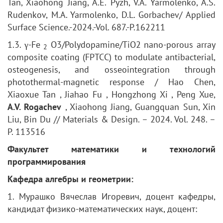
Tan, Xiaohong Jiang, A.E. Pyzh, V.A. Yarmolenko, A.S.
Rudenkov, M.A. Yarmolenko, D.L. Gorbachev/ Applied
Surface Science.-2024.-Vol. 687.-P.162211
1.3. γ-Fe
O3/Polydopamine/TiO2 nano-porous array
2
composite coating (FPTCC) to modulate antibacterial,
osteogenesis, and osseointegration through
photothermal-magnetic response / Hao Chen,
Xiaoxue Tan , Jiahao Fu , Hongzhong Xi , Peng Xue,
A.V. Rogachev
, Xiaohong Jiang, Guangquan Sun, Xin
Liu, Bin Du // Materials & Design. – 2024. Vol. 248. –
P. 113516
Факультет математики и технологий
программирования
Кафедра алгебры и геометрии:
1. Мурашко Вячеслав Игоревич, доцент кафедры,
кандидат физико-математических наук, доцент: