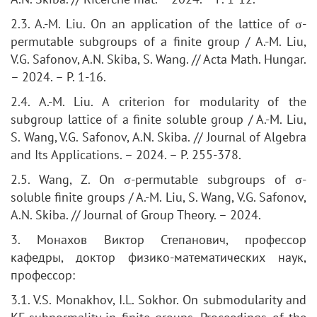
2.3. A.-M. Liu. On an application of the lattice of σ-
permutable subgroups of a finite group / A.-M. Liu,
V.G. Safonov, A.N. Skiba, S. Wang. // Acta Math. Hungar.
– 2024. – P. 1-16.
2.4. A.-M. Liu. A criterion for modularity of the
subgroup lattice of a finite soluble group / A.-M. Liu,
S. Wang, V.G. Safonov, A.N. Skiba. // Journal of Algebra
and Its Applications. – 2024. – P. 255-378.
2.5. Wang, Z. On σ-permutable subgroups of σ-
soluble finite groups / A.-M. Liu, S. Wang, V.G. Safonov,
A.N. Skiba. // Journal of Group Theory. – 2024.
3. Монахов Виктор Степанович, профессор
кафедры, доктор физико-математических наук,
профессор:
3.1. V.S. Monakhov, I.L. Sokhor. On submodularity and