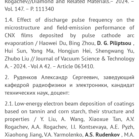
Rogachev//Diamond and Related Materials.– 2024. –
Vol. 147. – P. 111340
1.4. Effect of discharge pulse frequency on the
microstructure and field-emission performance of
CNX films deposited by pulse cathode arc
evaporation / Haowei Du, Bing Zhou,
D. G. Piliptsou
,
Hui Sun, Yong Ma, Hongjun Hei, Shengwang Yu,
Zhubo Liu // Journal of Vacuum Science & Technology
A. - 2024. - Vol A 42. – Article 063410.
2. Руденков Александр Сергеевич, заведующий
кафедрой радиофизики и электроники, кандидат
технических наук, доцент:
2.1. Low-energy electron beam deposition of coatings
based on tannin and corn starch, their structure and
properties / Y. Liu, A. Wang, Xiaoxue Tan, A.V.
Rogachev, A.A. Rogachev, I.I. Kontsevaya, A.E. Pyzh,
Xiaohong Jiang, V.A. Yarmolenko,
A.S. Rudenkov
, M.A.