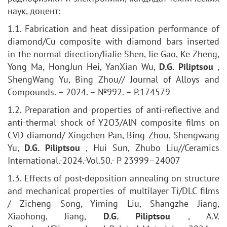
наук, доцент:
1.1. Fabrication and heat dissipation performance of
diamond/Cu composite with diamond bars inserted
in the normal direction/JiaJie Shen, Jie Gao, Ke Zheng,
Yong Ma, HongJun Hei, YanXian Wu,
D.G. Piliptsou
,
ShengWang Yu, Bing Zhou// Journal of Alloys and
Compounds. – 2024. – №992. – P.174579
1.2. Preparation and properties of anti-reflective and
anti-thermal shock of Y2O3/AlN composite films on
CVD diamond/ Xingchen Pan, Bing Zhou, Shengwang
Yu,
D.G. Piliptsou
, Hui Sun, Zhubo Liu//Ceramics
International.-2024.-Vol.50.- P 23999–24007
1.3. Effects of post-deposition annealing on structure
and mechanical properties of multilayer Ti/DLC films
/ Zicheng Song, Yiming Liu, Shangzhe Jiang,
Xiaohong, Jiang,
D.G. Piliptsou
, A.V.