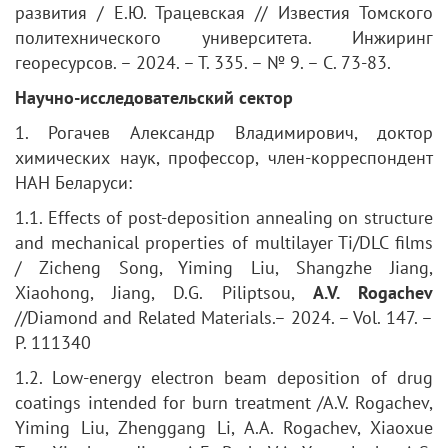
развития / Е.Ю. Трацевская // Известия Томского
политехнического университета. Инжиринг
георесурсов. – 2024. – Т. 335. – № 9. – С. 73-83.
Научно-исследовательский сектор
1. Рогачев Александр Владимирович, доктор
химических наук, профессор, член-корреспондент
НАН Беларуси:
1.1. Effects of post-deposition annealing on structure
and mechanical properties of multilayer Ti/DLC films
/ Zicheng Song, Yiming Liu, Shangzhe Jiang,
Xiaohong, Jiang, D.G. Piliptsou,
A.V. Rogachev
//Diamond and Related Materials.– 2024. – Vol. 147. –
P. 111340
1.2. Low-energy electron beam deposition of drug
coatings intended for burn treatment /A.V. Rogachev,
Yiming Liu, Zhenggang Li, A.A. Rogachev, Xiaoxue