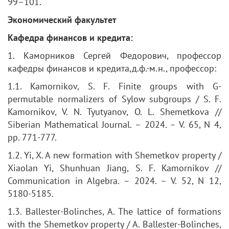
99–101.
Экономический факультет
Кафедра финансов и кредита:
1. Каморников Сергей Федорович, профессор
кафедры финансов и кредита,д.ф.-м.н., профессор:
1.1. Kamornikov, S. F. Finite groups with G-
permutable normalizers of Sylow subgroups / S. F.
Kamornikov, V. N. Tyutyanov, O. L. Shemetkova //
Siberian Mathematical Journal. – 2024. – V. 65, N 4,
pp. 771-777.
1.2. Yi, X. A new formation with Shemetkov property /
Xiaolan Yi, Shunhuan Jiang, S. F. Kamornikov //
Communication in Algebra. – 2024. – V. 52, N 12,
5180-5185.
1.3. Ballester-Bolinches, A. The lattice of formations
with the Shemetkov property / A. Ballester-Bolinches,