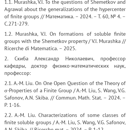
1.1. Murashka, V.I. To the questions of Shemetkov and
Agrawal about the generalizations of the hypercenter
of finite groups // Математика. – 2024. – Т. 60, № 4. –
С.271-279.
1.2. Murashka, V.I. On formations of soluble finite
groups with the Shemetkov property / V.I. Murashka //
Ricerche di Matematica. – 2025.
2. Скиба Александр Николаевич, профессор
кафедры, доктор физико-математических наук,
профессор:
2.1. A.-M. Liu. On One Open Question of the Theory of
σ-Properties of a Finite Group / A.-M. Liu, S. Wang, V.G.
Safonov, A.N. Skiba. // Commun. Math. Stat. – 2024. –
P. 1-16.
2.2. A.-M. Liu. Characterizations of some classes of
finite soluble groups / A.-M. Liu, S. Wang, V.G. Safonov,
A.N. Skiba. // Ricerche mat. – 2024. – P. 1-12.