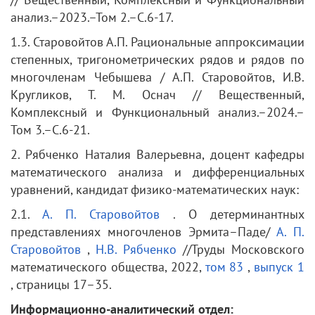
анализ.–2023.–Том 2.–С.6-17.
1.3. Старовойтов А.П. Рациональные аппроксимации
степенных, тригонометрических рядов и рядов по
многочленам Чебышева / А.П. Старовойтов, И.В.
Кругликов, Т. М. Оснач // Вещественный,
Комплексный и Функциональный анализ.–2024.–
Том 3.–С.6-21.
2. Рябченко Наталия Валерьевна, доцент кафедры
математического анализа и дифференциальных
уравнений, кандидат физико-математических наук:
2.1.
А. П. Старовойтов
. О детерминантных
представлениях многочленов Эрмита–Паде/
А. П.
Старовойтов
,
Н.В. Рябченко
//Труды Московского
математического общества, 2022,
том 83
,
выпуск 1
, страницы 17–35.
Информационно-аналитический отдел: