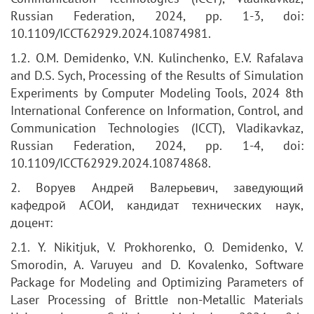
Russian Federation, 2024, pp. 1-3, doi:
10.1109/ICCT62929.2024.10874981.
1.2. O.M. Demidenko, V.N. Kulinchenko, E.V. Rafalava
and D.S. Sych, Processing of the Results of Simulation
Experiments by Computer Modeling Tools, 2024 8th
International Conference on Information, Control, and
Communication Technologies (ICCT), Vladikavkaz,
Russian Federation, 2024, pp. 1-4, doi:
10.1109/ICCT62929.2024.10874868.
2. Воруев Андрей Валерьевич, заведующий
кафедрой АСОИ, кандидат технических наук,
доцент:
2.1. Y. Nikitjuk, V. Prokhorenko, O. Demidenko, V.
Smorodin, A. Varuyeu and D. Kovalenko, Software
Package for Modeling and Optimizing Parameters of
Laser Processing of Brittle non-Metallic Materials