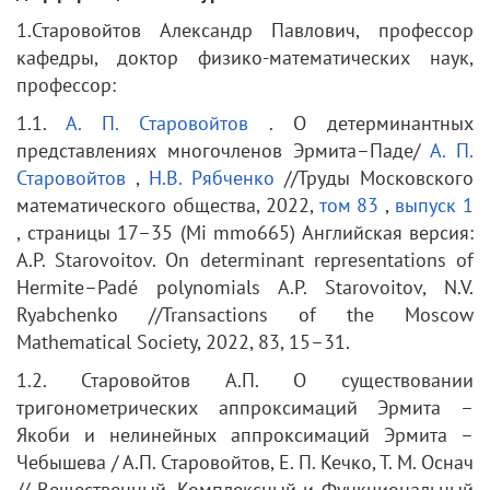
1.Старовойтов Александр Павлович, профессор
кафедры, доктор физико-математических наук,
профессор:
1.1.
А. П. Старовойтов
. О детерминантных
представлениях многочленов Эрмита–Паде/
А. П.
Старовойтов
,
Н.В. Рябченко
//Труды Московского
математического общества, 2022,
том 83
,
выпуск 1
, страницы 17–35 (Mi mmo665) Английская версия:
A.P. Starovoitov. On determinant representations of
Hermite–Padé polynomials A.P. Starovoitov, N.V.
Ryabchenko //Transactions of the Moscow
Mathematical Society, 2022, 83, 15–31.
1.2. Старовойтов А.П. О существовании
тригонометрических аппроксимаций Эрмита –
Якоби и нелинейных аппроксимаций Эрмита –
Чебышева / А.П. Старовойтов, Е. П. Кечко, Т. М. Оснач
// Вещественный, Комплексный и Функциональный