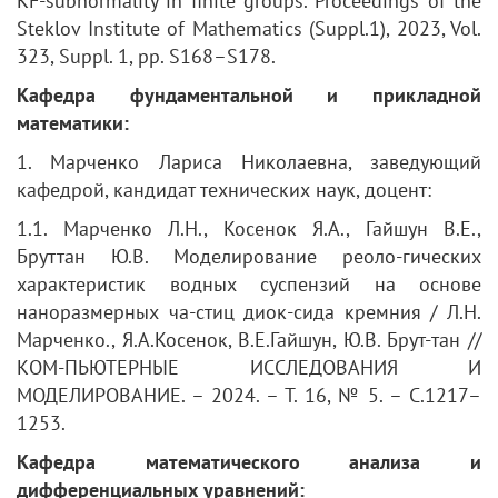
KF-subnormality in finite groups. Proceedings of the
Steklov Institute of Mathematics (Suppl.1), 2023, Vol.
323, Suppl. 1, pp. S168–S178.
Кафедра фундаментальной и прикладной
математики:
1. Марченко Лариса Николаевна, заведующий
кафедрой, кандидат технических наук, доцент:
1.1. Марченко Л.Н., Косенок Я.А., Гайшун В.Е.,
Бруттан Ю.В. Моделирование реоло-гических
характеристик водных суспензий на основе
наноразмерных ча-стиц диок-сида кремния / Л.Н.
Марченко., Я.А.Косенок, В.Е.Гайшун, Ю.В. Брут-тан //
КОМ-ПЬЮТЕРНЫЕ ИССЛЕДОВАНИЯ И
МОДЕЛИРОВАНИЕ. – 2024. – Т. 16, № 5. – С.1217–
1253.
Кафедра математического анализа и
дифференциальных уравнений: