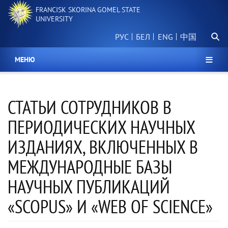
Skip
FRANCISK SKORINA GOMEL STATE
to
UNIVERSITY
main
Searc
content
РУС
БЕЛ
中国
МЕНЮ
СТАТЬИ СОТРУДНИКОВ В
ПЕРИОДИЧЕСКИХ НАУЧНЫХ
ИЗДАНИЯХ, ВКЛЮЧЕННЫХ В
МЕЖДУНАРОДНЫЕ БАЗЫ
НАУЧНЫХ ПУБЛИКАЦИЙ
«SCOPUS» И «WEB OF SCIENCE»