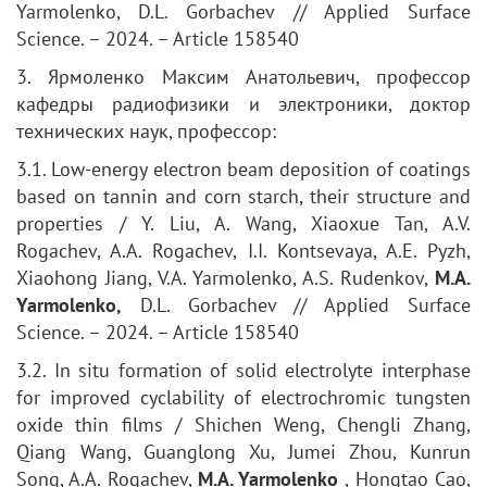
Yarmolenko, D.L. Gorbachev // Applied Surface
Science. – 2024. – Article 158540
3. Ярмоленко Максим Анатольевич, профессор
кафедры радиофизики и электроники, доктор
технических наук, профессор:
3.1. Low-energy electron beam deposition of coatings
based on tannin and corn starch, their structure and
properties / Y. Liu, A. Wang, Xiaoxue Tan, A.V.
Rogachev, A.A. Rogachev, I.I. Kontsevaya, A.E. Pyzh,
Xiaohong Jiang, V.A. Yarmolenko, A.S. Rudenkov,
M.A.
Yarmolenko,
D.L. Gorbachev // Applied Surface
Science. – 2024. – Article 158540
3.2. In situ formation of solid electrolyte interphase
for improved cyclability of electrochromic tungsten
oxide thin films / Shichen Weng, Chengli Zhang,
Qiang Wang, Guanglong Xu, Jumei Zhou, Kunrun
Song, A.A. Rogachev,
M.A. Yarmolenko
, Hongtao Cao,