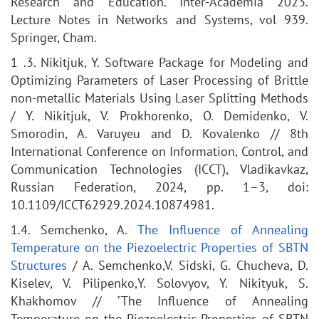
Research and Education. Inter-Academia 2023.
Lecture Notes in Networks and Systems, vol 939.
Springer, Cham.
1 .3. Nikitjuk, Y. Software Package for Modeling and
Optimizing Parameters of Laser Processing of Brittle
non-metallic Materials Using Laser Splitting Methods
/ Y. Nikitjuk, V. Prokhorenko, O. Demidenko, V.
Smorodin, A. Varuyeu and D. Kovalenko // 8th
International Conference on Information, Control, and
Communication Technologies (ICCT), Vladikavkaz,
Russian Federation, 2024, pp. 1–3, doi:
10.1109/ICCT62929.2024.10874981.
1.4. Semchenko, A.
The Influence of Annealing
Temperature on the Piezoelectric Properties of SBTN
Structures
/ A. Semchenko,V. Sidski, G. Chucheva, D.
Kiselev, V. Pilipenko,Y. Solovyov, Y. Nikityuk, S.
Khakhomov // "The Influence of Annealing
Temperature on the Piezoelectric Properties of SBTN