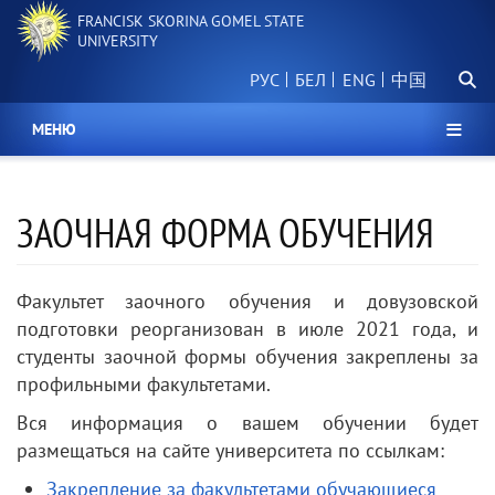
Skip
FRANCISK SKORINA GOMEL STATE
to
UNIVERSITY
main
Searc
content
РУС
БЕЛ
中国
МЕНЮ
ЗАОЧНАЯ ФОРМА ОБУЧЕНИЯ
Факультет заочного обучения и довузовской
подготовки реорганизован в июле 2021 года, и
студенты заочной формы обучения закреплены за
профильными факультетами.
Вся информация о вашем обучении будет
размещаться на сайте университета по ссылкам:
Закрепление за факультетами обучающиеся