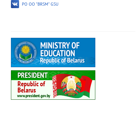
PO OO "BRSM" GSU