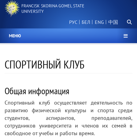
Skip
FRANCISK SKORINA GOMEL STATE
to
UNIVERSITY
main
Searc
content
РУС
БЕЛ
中国
МЕНЮ
СПОРТИВНЫЙ КЛУБ
Общая информация
Спортивный клуб осуществляет деятельность по
развитию физической культуры и спорта среди
студентов, аспирантов, преподавателей,
сотрудников университета и членов их семей в
свободное от учебы и работы время.