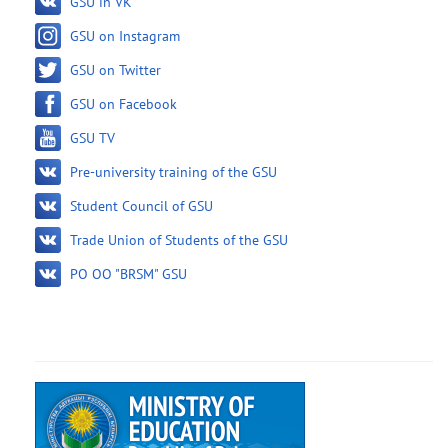
GSU in VK
GSU on Instagram
GSU on Twitter
GSU on Facebook
GSU TV
Pre-university training of the GSU
Student Council of GSU
Trade Union of Students of the GSU
PO OO "BRSM" GSU