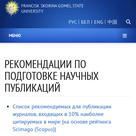
Skip
FRANCISK SKORINA GOMEL STATE
to
UNIVERSITY
main
Searc
content
РУС
БЕЛ
中国
МЕНЮ
РЕКОМЕНДАЦИИ ПО
ПОДГОТОВКЕ НАУЧНЫХ
ПУБЛИКАЦИЙ
Список рекомендуемых для публикации
журналов, входящих в 10% наиболее
цитируемых в мире (на основе рейтинга
Scimago (Scopus))