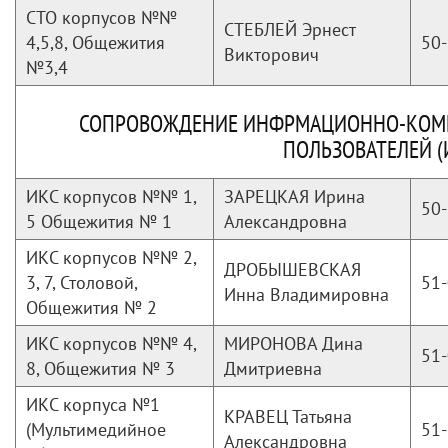
СТО корпусов №№
СТЕБЛЕЙ Эрнест
4,5,8, Общежития
50-
Викторович
№3,4
СОПРОВОЖДЕНИЕ ИНФРМАЦИОННО-КОМ
ПОЛЬЗОВАТЕЛЕЙ (
ИКС корпусов №№ 1,
ЗАРЕЦКАЯ Ирина
50-
5 Общежития № 1
Александровна
ИКС корпусов №№ 2,
ДРОБЫШЕВСКАЯ
3, 7, Столовой,
51-
Инна Владимировна
Общежития № 2
ИКС корпусов №№ 4,
МИРОНОВА Дина
51-
8, Общежития № 3
Дмитриевна
ИКС корпуса №1
КРАВЕЦ Татьяна
(Мультимедийное
51-
Александровна