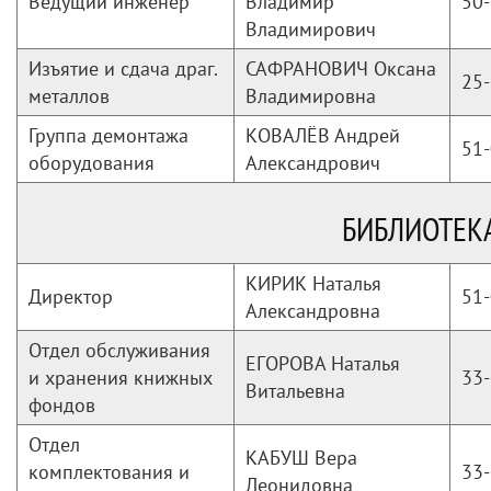
Ведущий инженер
Владимир
50-
Владимирович
Изъятие и сдача драг.
САФРАНОВИЧ Оксана
25-
металлов
Владимировна
Группа демонтажа
КОВАЛЁВ Андрей
51-
оборудования
Александрович
БИБЛИОТЕК
КИРИК Наталья
Директор
51-
Александровна
Отдел обслуживания
ЕГОРОВА Наталья
и хранения книжных
33-
Витальевна
фондов
Отдел
КАБУШ Вера
комплектования и
33-
Леонидовна