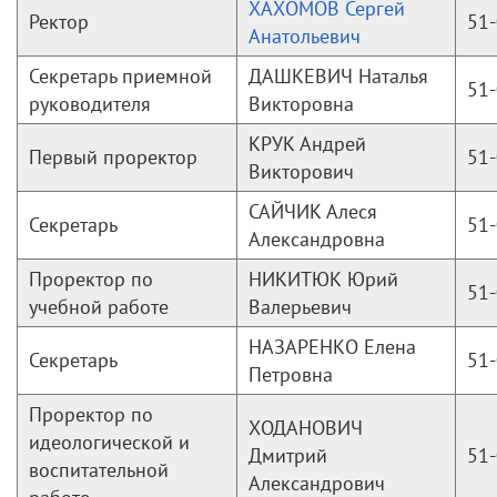
ХАХОМОВ Сергей
Ректор
51-
Анатольевич
Секретарь приемной
ДАШКЕВИЧ Наталья
51-
руководителя
Викторовна
КРУК Андрей
Первый проректор
51-
Викторович
САЙЧИК Алеся
Секретарь
51-
Александровна
Проректор по
НИКИТЮК Юрий
51-
учебной работе
Валерьевич
НАЗАРЕНКО Елена
Секретарь
51-
Петровна
Проректор по
ХОДАНОВИЧ
идеологической и
Дмитрий
51-
воспитательной
Александрович