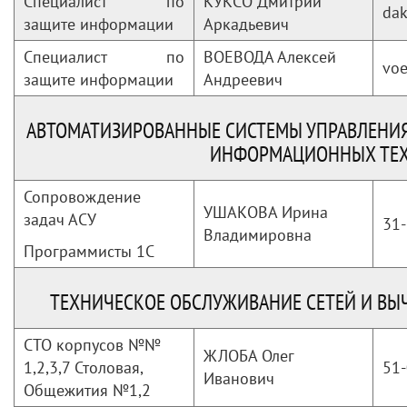
Специалист по
КУКСО Дмитрий
da
защите информации
Аркадьевич
Специалист по
ВОЕВОДА Алексей
vo
защите информации
Андреевич
АВТОМАТИЗИРОВАННЫЕ СИСТЕМЫ УПРАВЛЕНИЯ
ИНФОРМАЦИОННЫХ ТЕ
Сопровождение
УШАКОВА Ирина
задач АСУ
31-
Владимировна
Программисты 1С
ТЕХНИЧЕСКОЕ ОБСЛУЖИВАНИЕ СЕТЕЙ И ВЫ
СТО корпусов №№
ЖЛОБА Олег
1,2,3,7 Столовая,
51-
Иванович
Общежития №1,2