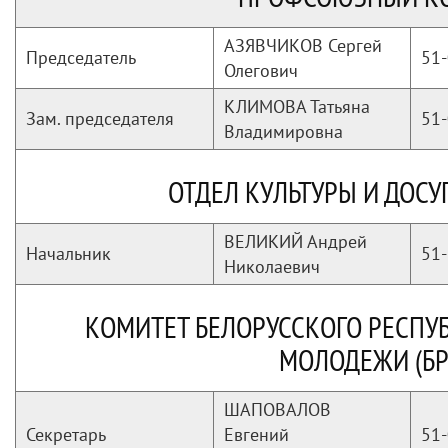
АЗЯВЧИКОВ Сергей
Председатель
51-
Олегович
КЛИМОВА Татьяна
Зам. председателя
51-
Владимировна
ОТДЕЛ КУЛЬТУРЫ И ДОС
ВЕЛИКИЙ Андрей
Начальник
51-
Николаевич
КОМИТЕТ БЕЛОРУССКОГО РЕСПУ
МОЛОДЕЖИ (БР
ШАПОВАЛОВ
Секретарь
Евгений
51-