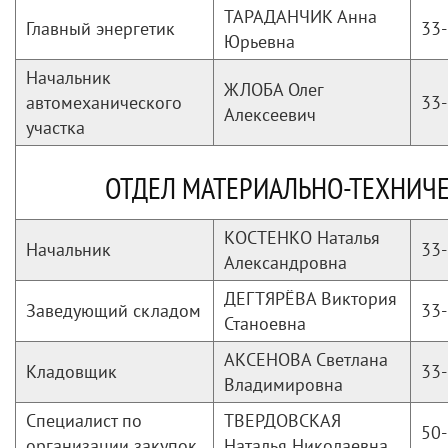
ТАРАДАНЧИК Анна
Главный энергетик
33-
Юрьевна
Начальник
ЖЛОБА Олег
автомеханического
33-
Алексеевич
участка
ОТДЕЛ МАТЕРИАЛЬНО-ТЕХНИЧ
КОСТЕНКО Наталья
Начальник
33-
Александровна
ДЕГТЯРЁВА Виктория
Заведующий складом
33-
Станоевна
АКСЕНОВА Светлана
Кладовщик
33-
Владимировна
Специалист по
ТВЕРДОВСКАЯ
50-
организации закупок
Наталья Николаевна