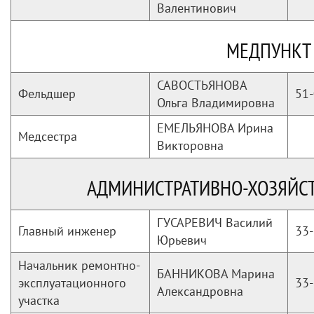
Валентинович
МЕДПУНКТ
САВОСТЬЯНОВА
Фельдшер
51-
Ольга Владимировна
ЕМЕЛЬЯНОВА Ирина
Медсестра
Викторовна
АДМИНИСТРАТИВНО-ХОЗЯЙС
ГУСАРЕВИЧ Василий
Главный инженер
33-
Юрьевич
Начальник ремонтно-
БАННИКОВА Марина
эксплуатационного
33-
Александровна
участка