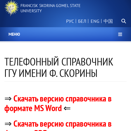
Skip
FRANCISK SKORINA GOMEL STATE
to
UNIVERSITY
main
Searc
content
РУС
БЕЛ
中国
МЕНЮ
ТЕЛЕФОННЫЙ СПРАВОЧНИК
ГГУ ИМЕНИ Ф. СКОРИНЫ
⇒
Скачать версию справочника в
формате MS Word
⇐
⇒
Скачать версию справочника в