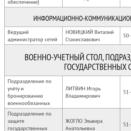
обеспечение)
ИНФОРМАЦИОННО-КОММУНИКАЦИОН
Ведущий
НОВИЦКИЙ Виталий
50-
администратор сетей
Станиславович
ВОЕННО-УЧЕТНЫЙ СТОЛ, ПОДРА
ГОСУДАРСТВЕННЫХ 
Подразделение по
учёту и
ЛИТВИН Игорь
51-
бронированию
Владимирович
военнообязанных
Подразделение по
защите
ЖОГЛО Эльвира
51-
государственных
Анатольевна