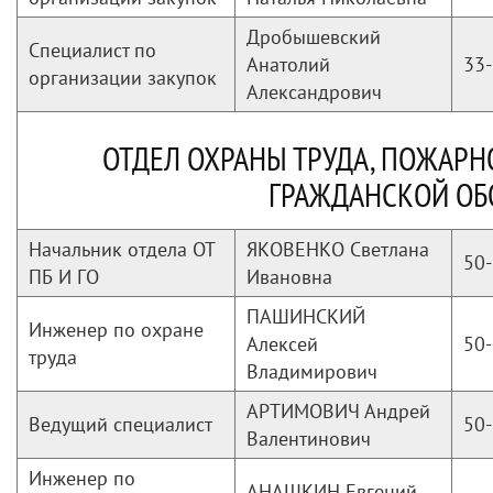
Дробышевский
Специалист по
Анатолий
33-
организации закупок
Александрович
ОТДЕЛ ОХРАНЫ ТРУДА, ПОЖАРН
ГРАЖДАНСКОЙ О
Начальник отдела ОТ
ЯКОВЕНКО Светлана
50-
ПБ И ГО
Ивановна
ПАШИНСКИЙ
Инженер по охране
Алексей
50-
труда
Владимирович
АРТИМОВИЧ Андрей
Ведущий специалист
50-
Валентинович
Инженер по
АНАШКИН Евгений