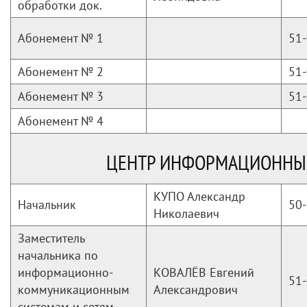
обработки док.
Абонемент № 1
51-
Абонемент № 2
51-
Абонемент № 3
51-
Абонемент № 4
ЦЕНТР ИНФОРМАЦИОННЫ
КУПО Александр
Начальник
50-
Николаевич
Заместитель
начальника по
информационно-
КОВАЛЁВ Евгений
51-
коммуникационным
Александрович
системам и сетям