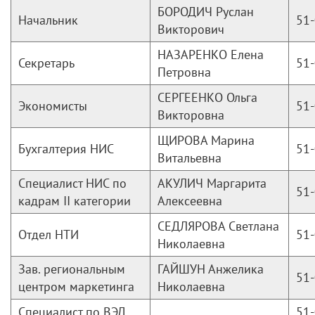
БОРОДИЧ Руслан
Начальник
51-
Викторович
НАЗАРЕНКО Елена
Секретарь
51-
Петровна
СЕРГЕЕНКО Ольга
Экономисты
51-
Викторовна
ЩИРОВА Марина
Бухгалтерия НИС
51-
Витальевна
Специалист НИС по
АКУЛИЧ Маргарита
51-
кадрам II категории
Алексеевна
СЕДЛЯРОВА Светлана
Отдел НТИ
51-
Николаевна
Зав. региональным
ГАЙШУН Анжелика
51-
центром маркетинга
Николаевна
Специалист по ВЭД
51-