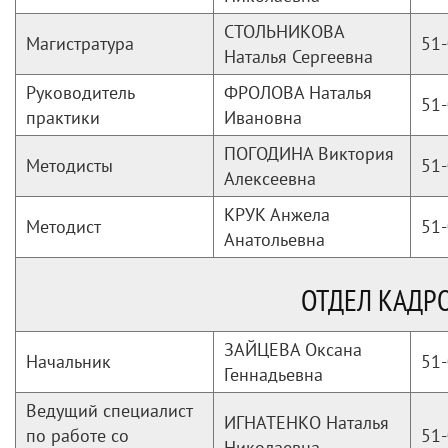
СТОЛЬНИКОВА
Магистратура
51-
Наталья Сергеевна
Руководитель
ФРОЛОВА Наталья
51-
практики
Ивановна
ПОГОДИНА Виктория
Методисты
51-
Алексеевна
КРУК Анжела
Методист
51-
Анатольевна
ОТДЕЛ КАДР
ЗАЙЦЕВА Оксана
Начальник
51-
Геннадьевна
Ведущий специалист
ИГНАТЕНКО Наталья
по работе со
51-
Николаевна