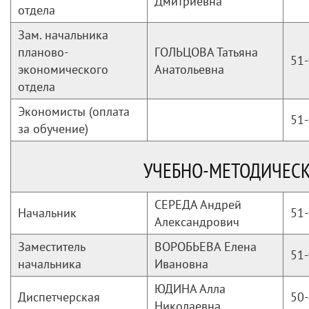
Дмитриевна
отдела
Зам. начальника
планово-
ГОЛЬЦОВА Татьяна
51-
экономического
Анатольевна
отдела
Экономисты (оплата
51-
за обучение)
УЧЕБНО-МЕТОДИЧЕСК
СЕРЕДА Андрей
Начальник
51-
Александрович
Заместитель
ВОРОБЬЕВА Елена
51-
начальника
Ивановна
ЮДИНА Алла
Диспетчерская
50-
Николаевна