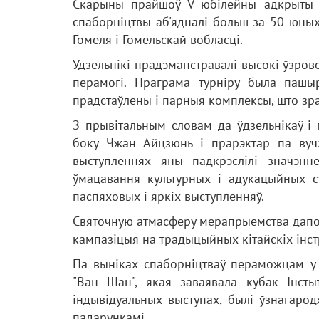
Скарыны прайшоў V юбілейны адкрыты т
спаборніцтвы аб'ядналі больш за 50 юных
Гомеля і Гомельскай вобласці.
Удзельнікі прадэманстравалі высокі ўзрове
перамогі. Праграма турніру была пашыр
прадстаўлены і парныя комплексы, што зр
З прывітальным словам да ўдзельнікаў і 
боку Чжан Айцзюнь і прарэктар па вуч
выступленнях яны падкрэслілі значэнн
ўмацавання культурных і адукацыйных с
паспяховых і яркіх выступленняў.
Святочную атмасферу мерапрыемства дапо
кампазіцыя на традыцыйных кітайскіх інст
Па выніках спаборніцтваў пераможцам у
"Ван Шан", якая заваявала кубак Інстыт
індывідуальных выступах, былі ўзнагаро
падарункамі.