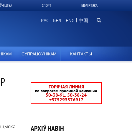
ЎНІЦТВА
СПОРТ
БІБЛІЯТЭКА
Пошук
РУС
БЕЛ
中国
НІКАМ
СУПРАЦОЎНІКАМ
КАНТАКТЫ
ІР
ГОРЯЧАЯ ЛИНИЯ
по вопросам приемной кампании
50-38-91, 50-38-24
+375293576917
нцыска
АРХІЎ НАВІН