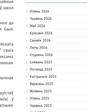
цыйныя
аў школ
Ліпень 2026
Чэрвень 2026
енне да
Май 2026
м былі
Красавік 2026
Сакавік 2026
айскага
Люты 2026
 сваіх
Студзень 2026
аксама
сменам
Снежань 2025
Лістапад 2025
Кастрычнік 2025
зычная
Верасень 2025
Жнівень 2025
уістаў
нікі ў
Ліпень 2025
ятнымі
Чэрвень 2025