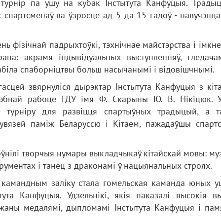
урнір па ушу на кубак Інстытута Канфуцыя. Трады
 спартсменаў ва ўзросце ад 5 да 15 гадоў - навучэнц
нь фізічнай падрыхтоўкі, тэхнічнае майстэрства і імкн
ана: акрамя індывідуальных выступленняў, гледача
абіла спаборніцтвы больш насычанымі і відовішчнымі.
гасцей звярнуліся дырэктар Інстытута Канфуцыя з кіт
эбнай рабоце ГДУ імя Ф. Скарыны Ю. В. Нікіцюк. У
е турніру для развіцця спартыўных традыцый, а т
увязей паміж Беларуссю і Кітаем, пажадаўшы спарт
ўнілі творчыя нумары выкладчыкаў кітайскай мовы: му
рументах і танец з драконамі ў нацыянальных строях.
 камандным заліку стала гомельская каманда юных уш
ута Канфуцыя. Удзельнікі, якія паказалі высокія вы
джаны медалямі, дыпломамі Інстытута Канфуцыя і пам