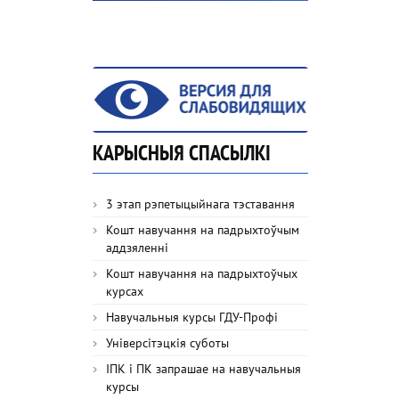
КАРЫСНЫЯ СПАСЫЛКІ
3 этап рэпетыцыйнага тэставання
Кошт навучання на падрыхтоўчым
аддзяленні
Кошт навучання на падрыхтоўчых
курсах
Навучальныя курсы ГДУ-Профі
Універсітэцкія суботы
ІПК і ПК запрашае на навучальныя
курсы