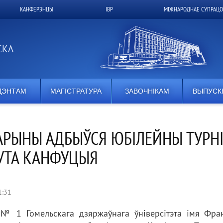
КАНФЕРЭНЦЫІ
ІВР
МІЖНАРОДНАЕ СУПРАЦО
СКА
ДЭНТАМ
МАГІСТРАТУРА
ЗАВОЧНІКАМ
ВЫПУСК
КАРЫНЫ АДБЫЎСЯ ЮБІЛЕЙНЫ ТУРН
ТУТА КАНФУЦЫЯ
1:31
 № 1 Гомельскага дзяржаўнага ўніверсітэта імя Фра