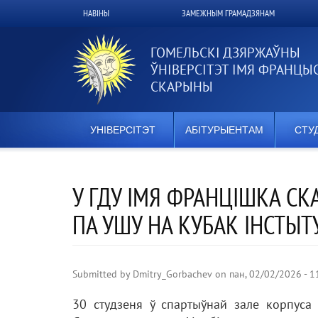
Перайсці
НАВІНЫ
ЗАМЕЖНЫМ ГРАМАДЗЯНАМ
Верхнее
да
асноўнага
меню
змесціва
ГОМЕЛЬСКІ ДЗЯРЖАЎНЫ
ЎНІВЕРСІТЭТ ІМЯ ФРАНЦЫ
СКАРЫНЫ
УНІВЕРСІТЭТ
АБІТУРЫЕНТАМ
СТУ
У ГДУ ІМЯ ФРАНЦІШКА С
ПА УШУ НА КУБАК ІНСТЫ
Submitted by
Dmitry_Gorbachev
on
пан, 02/02/2026 - 1
30 студзеня ў спартыўнай зале корпуса