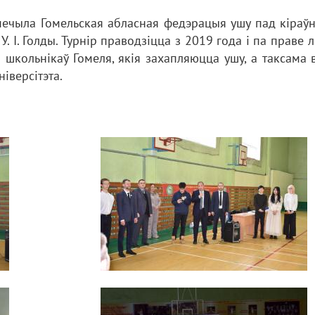
печыла Гомельская абласная федэрацыя ушу пад кіраў
У. І. Голды. Турнір праводзіцца з 2019 года і па праве 
школьнікаў Гомеля, якія захапляюцца ушу, а таксама
іверсітэта.