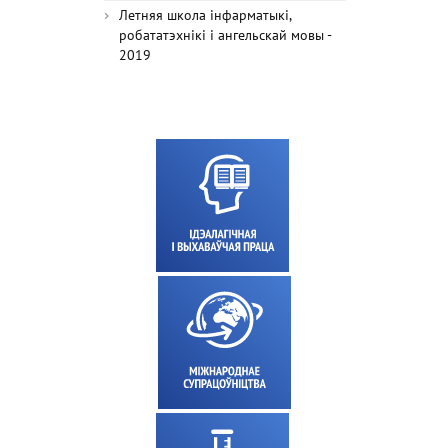
Летняя школа інфарматыкі,
робататэхнікі і ангельскай мовы -
2019