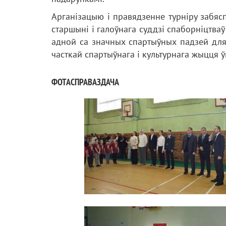
Арганізацыю і правядзенне турніру забяс
старшыні і галоўнага суддзі спаборніцтваў 
адной са значных спартыўных падзей для 
часткай спартыўнага і культурнага жыцця ўн
ФОТАСПРАВАЗДАЧА