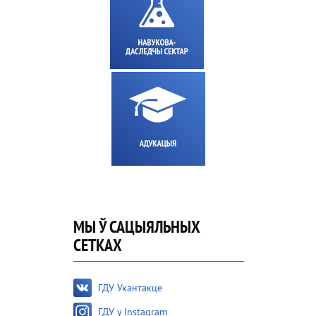
МЫ Ў САЦЫЯЛЬНЫХ
СЕТКАХ
ГДУ Укантакце
ГДУ у Instagram