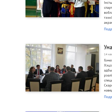
Інст
спар
вобл
тэхн
акра
Подр
Ума
14 ка
Гоме
Хэцз
адбы
рэал
спец
Скар
наве
Подр