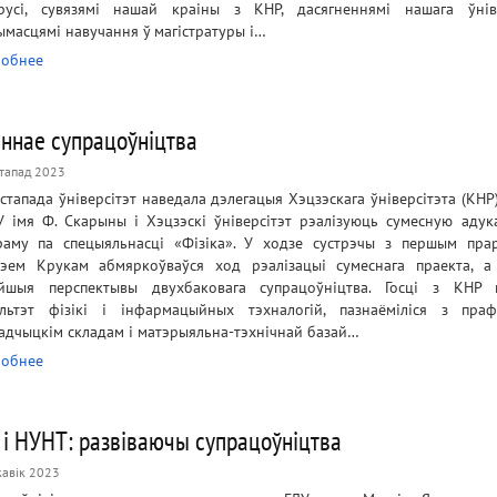
русі, сувязямі нашай краіны з КНР, дасягненнямі нашага ўніве
ымасцямі навучання ў магістратуры і…
обнее
ннае супрацоўніцтва
стапад 2023
істапада ўніверсітэт наведала дэлегацыя Хэцзэскага ўніверсітэта (КНР
ДУ імя Ф. Скарыны і Хэцзэскі ўніверсітэт рэалізуюць сумесную аду
раму па спецыяльнасці «Фізіка». У ходзе сустрэчы з першым пра
эем Крукам абмяркоўваўся ход рэалізацыі сумеснага праекта, а
йшыя перспектывы двухбаковага супрацоўніцтва. Госці з КНР 
льтэт фізікі і інфармацыйных тэхналогій, пазнаёміліся з праф
адчыцкім складам і матэрыяльна-тэхнічнай базай…
обнее
 і НУНТ: развіваючы супрацоўніцтва
кавік 2023