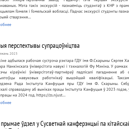
анаваных. Мэта такіх экскурсій - пазнаёміць студэнтаў з КНР з пра
нцыялам Гомеля і Гомельскай вобласці. Падчас экскурсіі студэнты пазна
орыяй стварэння…
обнее
ыя перспектывы супрацоўніцтва
ежань 2023
кіне адбылася рабочая сустрэча рэктара ГДУ імя Ф.Скарыны Сяргея Ха
ара Нанкінскага ўніверсітэта навукі і тэхналогій Фу Мэніна. У рамка
рэчы кіраўнікі ўніверсітэтаў-партнёраў падпісалі пагадненне аб 
ыхтоўцы навуковых работнікаў вышэйшай кваліфікацыі. Такса
едзена Рада Інстытута Канфуцыя пры ГДУ імя Ф. Скарыны. Сяб
ухалі справаздачу аб выніках працы Інстытута Канфуцыя ў 2023 годзе, 
працы на 2024 год. https://zs.njust…
обнее
 прымае ўдзел у Сусветнай канферэнцыі па кітайска