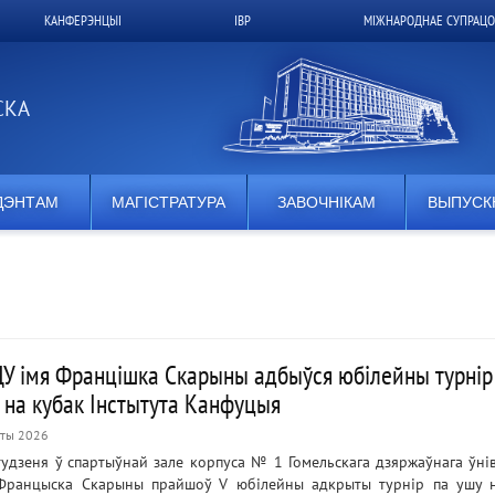
КАНФЕРЭНЦЫІ
ІВР
МІЖНАРОДНАЕ СУПРАЦО
СКА
ДЭНТАМ
МАГІСТРАТУРА
ЗАВОЧНІКАМ
ВЫПУСК
ДУ імя Францішка Скарыны адбыўся юбілейны турнір
 на кубак Інстытута Канфуцыя
ты 2026
тудзеня ў спартыўнай зале корпуса № 1 Гомельскага дзяржаўнага ўнів
Францыска Скарыны прайшоў V юбілейны адкрыты турнір па ушу 