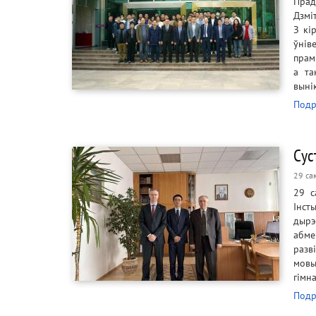
Прад
Дзміт
З кі
ўнів
прам
а та
выні
Подр
Сус
29 са
29 с
Інст
дырэ
абме
разв
мовы
гімн
Подр