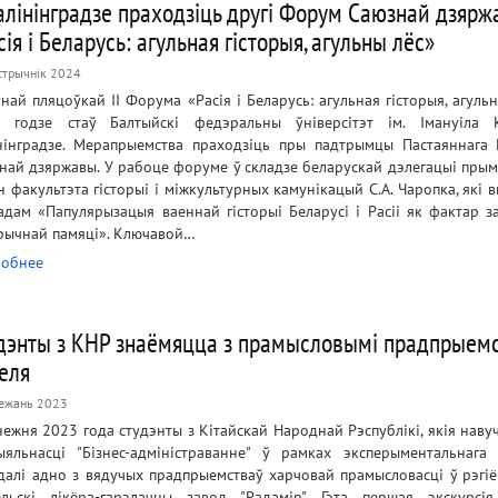
алінінградзе праходзіць другі Форум Саюзнай дзяр
сія і Беларусь: агульная гісторыя, агульны лёс»
стрычнік 2024
ўнай пляцоўкай ІІ Форума «Расія і Беларусь: агульная гісторыя, агуль
 годзе стаў Балтыйскі федэральны ўніверсітэт ім. Імануіла 
нінградзе. Мерапрыемства праходзіць пры падтрымцы Пастаяннага 
най дзяржавы. У рабоце форуме ў складзе беларускай дэлегацыі прым
н факультэта гісторыі і міжкультурных камунікацый С.А. Чаропка, які в
адам «Папулярызацыя ваеннай гісторыі Беларусі і Расіі як фактар з
арычнай памяці». Ключавой…
обнее
дэнты з КНР знаёмяцца з прамысловымі прадпрыем
еля
ежань 2023
нежня 2023 года студэнты з Кітайскай Народнай Рэспублікі, якія наву
ыяльнасці "Бізнес-адміністраванне" ў рамках эксперыментальнага 
далі адно з вядучых прадпрыемстваў харчовай прамысловасці ў рэгіён
ельскі лікёра-гарэлачны завод "Радамір". Гэта першая экскурсі