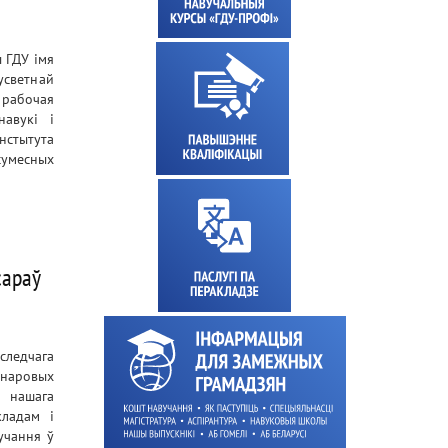
 ГДУ імя
светнай
 рабочая
навукі і
нстытута
умесных
сараў
следчага
анаровых
і нашага
кладам і
учання ў