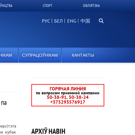
ЎНІЦТВА
СПОРТ
БІБЛІЯТЭКА
Пошук
РУС
БЕЛ
中国
НІКАМ
СУПРАЦОЎНІКАМ
КАНТАКТЫ
ГОРЯЧАЯ ЛИНИЯ
по вопросам приемной кампании
50-38-91, 50-38-24
 па
+375293576917
ерсітэта
АРХІЎ НАВІН
на кубак