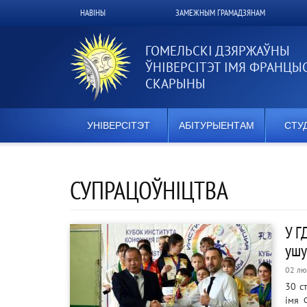
Перайсці
НАВІНЫ
ЗАМЕЖНЫМ ГРАМАДЗЯНАМ
Верхнее
да
асноўнага
меню
змесціва
ГОМЕЛЬСКІ ДЗЯРЖАЎНЫ
ЎНІВЕРСІТЭТ ІМЯ ФРАНЦЫ
СКАРЫНЫ
УНІВЕРСІТЭТ
АБІТУРЫЕНТАМ
СТУ
СУПРАЦОЎНІЦТВА
У Г
ушу
02 лю
30 с
імя 