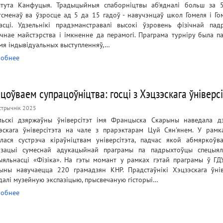
ытута Канфуцыя. Традыцыйныя спаборніцтвы аб'ядналі больш за
тсменаў ва ўзросце ад 5 да 15 гадоў - навучэнцаў школ Гомеля і Го
асці. Удзельнікі прадэманстравалі высокі ўзровень фізічнай падр
ічнае майстэрства і імкненне да перамогі. Праграма турніру была п
мя індывідуальных выступленняў,…
обнее
цоўваем супрацоўніцтва: госці з Хэцзэскага ўніверсі
стрычнік 2025
льскі дзяржаўны ўніверсітэт імя Францыска Скарыны наведала д
эскага ўніверсітэта на чале з прарэктарам Цуй Сян'янем. У рамка
лася сустрэча кіраўніцтвам універсітэта, падчас якой абмяркоўв
ізацыі сумеснай адукацыйнай праграмы па падрыхтоўцы спецыял
ыяльнасці «Фізіка». На гэты момант у рамках гэтай праграмы ў ГД
ыны навучаецца 220 грамадзян КНР. Прадстаўнікі Хэцзэскага ўнів
далі музейную экспазіцыю, прысвечаную гісторыі…
обнее