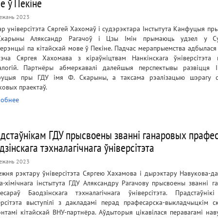
е ў Пекіне
ежань 2023
ар універсітэта Сяргей Хахомаў і судэрэктара Інстытута Канфуцыя пры
Скарыны Аляксандр Рагачоў і Цзы Імін прымаюць удзел у Су
ерэнцыі па кітайскай мове ў Пекіне. Падчас мерапрыемства адбылася
рэча Сяргея Хахомава з кіраўніцтвам Нанкінскага ўніверсітэта 
алогій. Партнёры абмеркавалі далейшыя перспектывы развіцця І
уцыя пры ГДУ імя Ф. Скарыны, а таксама рэалізацыю шэрагу с
ковых праектаў.
обнее
дстаўнікам ГДУ прысвоены званні ганаровых прафе
дзінскага тэхналагічнага ўніверсітэта
ежань 2023
ежня рэктару ўніверсітэта Сяргею Хахамова і дырэктару Навукова-да
ка-хімічнага інстытута ГДУ Аляксандру Рагачову прысвоены званні г
есараў Баодзінскага тэхналагічнага ўніверсітэта. Прадстаўнік
ерсітэта выступілі з дакладамі перад прафесарска-выкладчыцкім с
энтамі кітайскай ВНУ-партнёра. Аўдыторыя цікавілася перавагамі нав