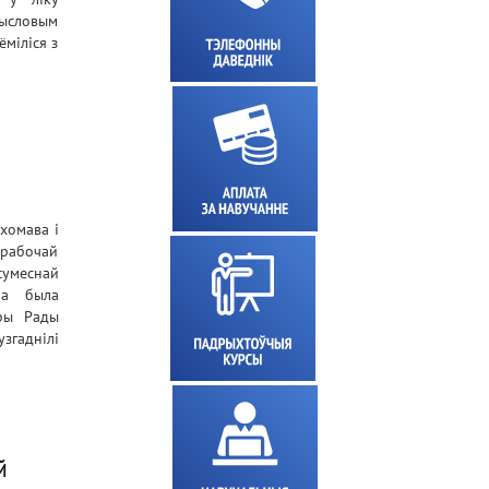
мысловым
ёміліся з
хомава і
х рабочай
сумеснай
ма была
ры Рады
узгаднілі
й