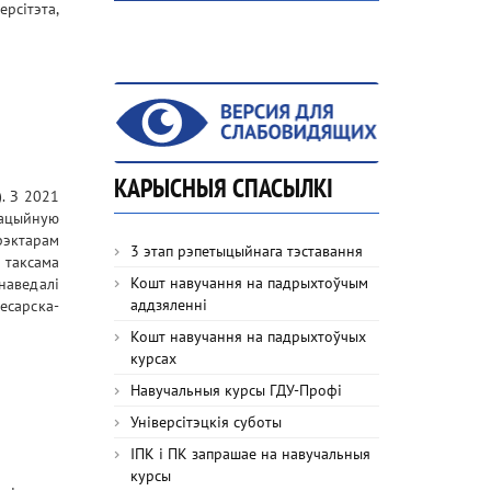
рсітэта,
КАРЫСНЫЯ СПАСЫЛКІ
). З 2021
кацыйную
рэктарам
3 этап рэпетыцыйнага тэставання
 таксама
Кошт навучання на падрыхтоўчым
наведалі
аддзяленні
есарска-
Кошт навучання на падрыхтоўчых
курсах
Навучальныя курсы ГДУ-Профі
Універсітэцкія суботы
ІПК і ПК запрашае на навучальныя
курсы