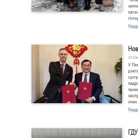
запл
патэ
гіст
Подр
Нов
11 Сн
У Пе
рэкт
суст
падр
прав
засл
план 
Подр
ГДУ