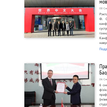
мов
08 Сн
Рэкт
Ф. 
канф
суст
тэхн
Канф
наву
Подр
Пра
Бао
06 Сн
6 сн
фізі
праф
ўнів
студ