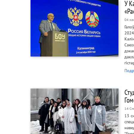
У К
«Ра
04 ка
Гало
2024
Калі
Саюз
дэка
дакл
гіст
Подр
Сту
Гом
14 Сн
13 с
спец
наве
"Гом