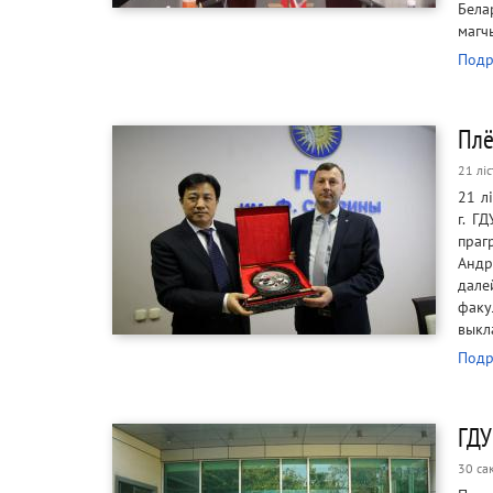
Бела
магч
Подр
Плё
21 лі
21 л
г. Г
праг
Андр
дале
факу
выкл
Подр
ГДУ
30 са