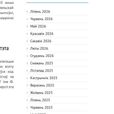
 50 юных
мельскай
Ліпень 2026
ыхтоўкі,
ашырана:
Чэрвень 2026
Май 2026
Красавік 2026
Сакавік 2026
тэта
Люты 2026
Студзень 2026
элегацыя
Снежань 2025
х візіту
Лістапад 2025
аўся ход
істаў па
Кастрычнік 2025
У імя Ф.
Верасень 2025
ерсітэта
Жнівень 2025
Ліпень 2025
Чэрвень 2025