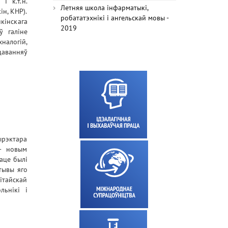
і к.т.н.
Летняя школа інфарматыкі,
ін, КНР).
робататэхнікі і ангельскай мовы -
нкінскага
2019
ў галіне
налогій,
даванняў
ырэктара
 - новым
раце былі
тывы яго
кітайскай
льнікі і