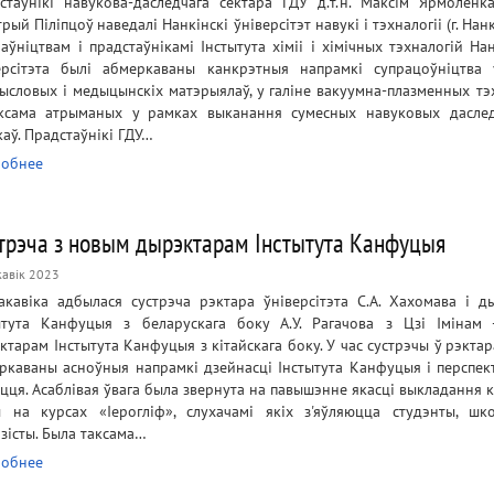
стаўнікі навукова-даследчага сектара ГДУ д.т.н. Максім Ярмоленка 
рый Піліпцоў наведалі Нанкінскі ўніверсітэт навукі і тэхналогіі (г. Нанк
раўніцтвам і прадстаўнікамі Інстытута хіміі і хімічных тэхналогій На
ерсітэта былі абмеркаваны канкрэтныя напрамкі супрацоўніцтва 
ысловых і медыцынскіх матэрыялаў, у галіне вакуумна-плазменных тэх
ксама атрыманых у рамках выканання сумесных навуковых дасле
каў. Прадстаўнікі ГДУ…
обнее
трэча з новым дырэктарам Інстытута Канфуцыя
кавік 2023
акавіка адбылася сустрэча рэктара ўніверсітэта С.А. Хахомава і д
ытута Канфуцыя з беларускага боку А.У. Рагачова з Цзі Імінам
ктарам Інстытута Канфуцыя з кітайскага боку. У час сустрэчы ў рэкта
ркаваны асноўныя напрамкі дзейнасці Інстытута Канфуцыя і перспек
іцця. Асаблівая ўвага была звернута на павышэнне якасці выкладання 
 на курсах «Іерогліф», слухачамі якіх з'яўляюцца студэнты, шко
азісты. Была таксама…
обнее