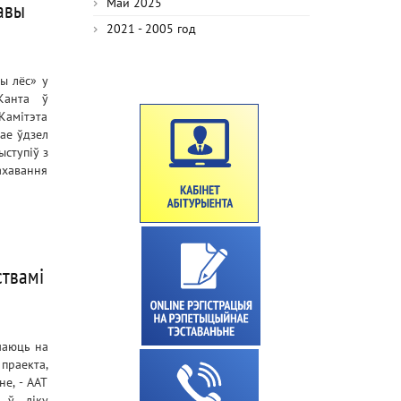
Май 2025
жавы
2021 - 2005 год
ны лёс» у
Канта ў
Камітэта
ае ўдзел
ыступіў з
ахавання
ствамі
чаюць на
праекта,
е, - ААТ
я ў ліку