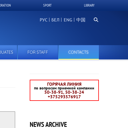
ORATION
SPORT
LIBRARY
Search
РУС
БЕЛ
中国
DUATES
FOR STAFF
CONTACTS
ГОРЯЧАЯ ЛИНИЯ
по вопросам приемной кампании
50-38-91, 50-38-24
+375293576917
NEWS ARCHIVE