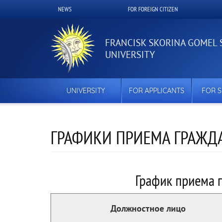
Skip
NEWS
FOR FOREIGN CITIZEN
Верхнее
to
main
меню
content
FRANCISK SKORINA GOMEL 
UNIVERSITY
UNIVERSITY
FOR APPLICANTS
FOR 
ГРАФИКИ ПРИЕМА ГРАЖ
График приема 
Должностное лицо