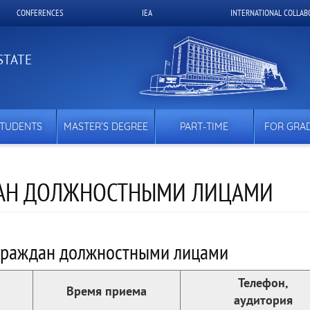
CONFERENCES
IEA
INTERNATIONAL COLLAB
STATE
STUDENTS
MASTER’S DEGREE
PART-TIME
FOR GRA
ДАН ДОЛЖНОСТНЫМИ ЛИЦАМИ
граждан должностными лицами
Телефон,
Время приема
аудитория