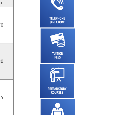
н
70
80
75