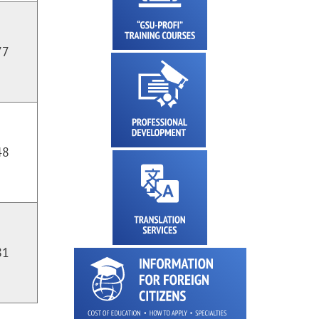
77
48
81