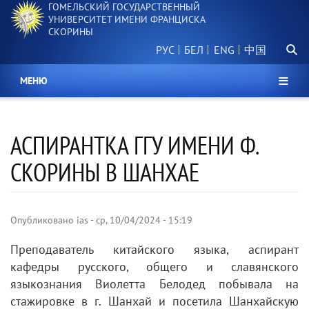
ГОМЕЛЬСКИЙ ГОСУДАРСТВЕННЫЙ
Перейти
УНИВЕРСИТЕТ ИМЕНИ ФРАНЦИСКА
к
СКОРИНЫ
основному
Поиск.
содержанию
РУС
БЕЛ
中国
МЕНЮ
АСПИРАНТКА ГГУ ИМЕНИ Ф.
СКОРИНЫ В ШАНХАЕ
Опубликовано
ias
-
ср, 10/04/2024 - 15:19
Преподаватель китайского языка, аспирант
кафедры русского, общего и славянского
языкознания Виолетта Белодед побывала на
стажировке в г. Шанхай и посетила Шанхайскую