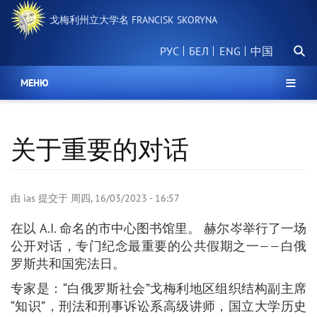
跳
戈梅利州立大学名 FRANCISK SKORYNA
转
到
搜
主
РУС
БЕЛ
中国
索
要
内
МЕНЮ
容
关于重要的对话
由
ias
提交于
周四, 16/03/2023 - 16:57
在以 A.I. 命名的市中心图书馆里。 赫尔岑举行了一场
公开对话，专门纪念最重要的公共假期之一——白俄
罗斯共和国宪法日。
专家是：“白俄罗斯社会”戈梅利地区组织结构副主席
“知识”，刑法和刑事诉讼系高级讲师，国立大学历史