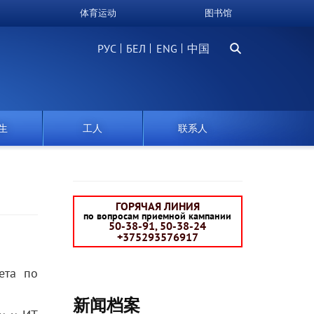
体育运动
图书馆
搜
РУС
БЕЛ
中国
索
生
工人
联系人
ГОРЯЧАЯ ЛИНИЯ
по вопросам приемной кампании
50-38-91, 50-38-24
+375293576917
ета по
新闻档案