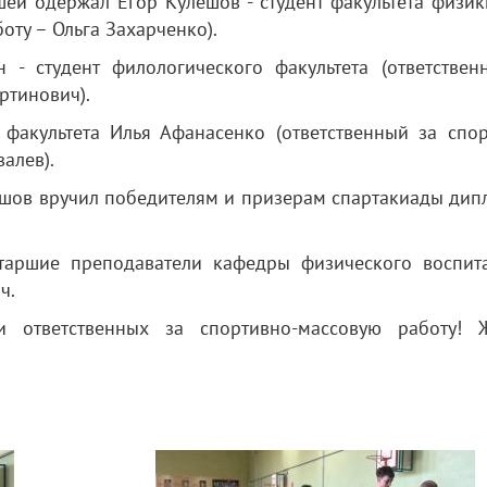
ей одержал Егор Кулешов - студент факультета физик
оту – Ольга Захарченко).
- студент филологического факультета (ответствен
ртинович).
 факультета Илья Афанасенко (ответственный за спор
алев).
ешов вручил победителям и призерам спартакиады дип
старшие преподаватели кафедры физического воспит
ч.
 ответственных за спортивно-массовую работу! 