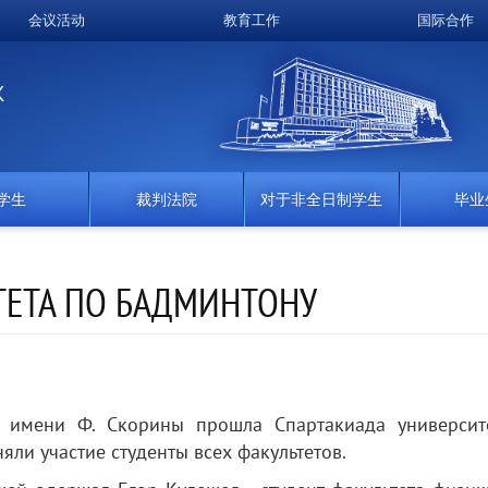
会议活动
教育工作
国际合作
K
学生
裁判法院
对于非全日制学生
毕业
ТЕТА ПО БАДМИНТОНУ
имени Ф. Скорины прошла Спартакиада университ
ли участие студенты всех факультетов.