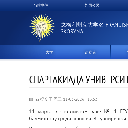
跳
当前事件
外国公民
Верхнее
转
到
меню
主
戈梅利州立大学名 FRANCIS
要
SKORYNA
内
容
大学
参赛者
СПАРТАКИАДА УНИВЕРСИ
由
ias
提交于
周三, 11/03/2026 - 13:53
11 марта в спортивном зале № 1 ГГУ 
бадминтону среди юношей. В турнире приня