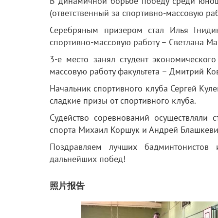
В динамичной борьбе победу среди юнош
(ответственный за спортивно-массовую раб
Серебряным призером стал Илья Гнидин 
спортивно-массовую работу – Светлана Ма
3-е место занял студент экономического
массовую работу факультета – Дмитрий Ков
Начальник спортивного клуба Сергей Кул
сладкие призы от спортивного клуба.
Судейство соревнований осуществляли 
спорта Михаил Коршук и Андрей Блашкеви
Поздравляем лучших бадминтонистов и
дальнейших побед!
照片报告