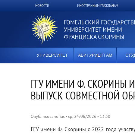
Перейти
НОВОСТИ
ИНОСТРАННЫМ ГРАЖДАНАМ
Верхнее
к
основному
меню
содержанию
ГОМЕЛЬСКИЙ ГОСУДАРСТ
УНИВЕРСИТЕТ ИМЕНИ
ФРАНЦИСКА СКОРИНЫ
УНИВЕРСИТЕТ
АБИТУРИЕНТАМ
СТУ
ГГУ ИМЕНИ Ф. СКОРИНЫ 
ВЫПУСК СОВМЕСТНОЙ ОБ
Опубликовано
ias
-
ср, 24/06/2026 - 13:30
ГГУ имени Ф. Скорины с 2022 года участ