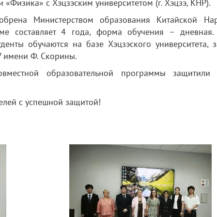
 «Физика» с Хэцзэским университетом (г. Хэцзэ, КНР).
обрена Министерством образования Китайской На
ме составляет 4 года, форма обучения – дневная.
денты обучаются на базе Хэцзэского университета, з
У имени Ф. Скорины.
совместной образовательной программы защитили
елей с успешной защитой!