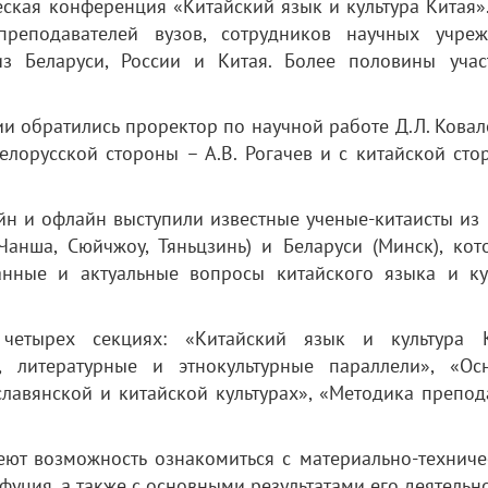
ская конференция «Китайский язык и культура Китая»
преподавателей вузов, сотрудников научных учреж
из Беларуси, России и Китая. Более половины учас
и обратились проректор по научной работе Д.Л. Ковал
елорусской стороны – А.В. Рогачев и с китайской сто
н и офлайн выступили известные ученые-китаисты из 
(Чанша, Сюйчжоу, Тяньцзинь) и Беларуси (Минск), ко
анные и актуальные вопросы китайского языка и ку
четырех секциях: «Китайский язык и культура К
е, литературные и этнокультурные параллели», «Ос
славянской и китайской культурах», «Методика препод
ют возможность ознакомиться с материально-техниче
уция, а также с основными результатами его деятельн