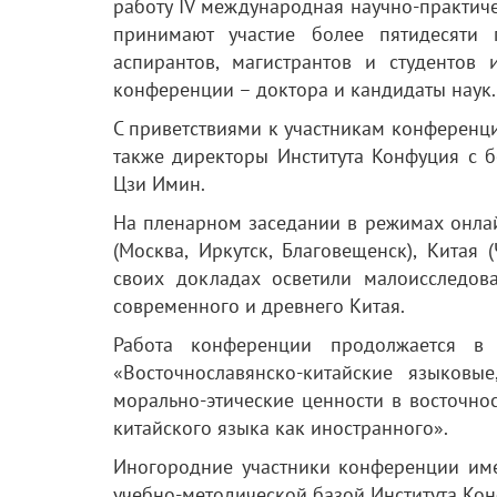
работу IV международная научно-практиче
принимают участие более пятидесяти 
аспирантов, магистрантов и студентов 
конференции – доктора и кандидаты наук.
С приветствиями к участникам конференци
также директоры Института Конфуция с б
Цзи Имин.
На пленарном заседании в режимах онлай
(Москва, Иркутск, Благовещенск), Китая 
своих докладах осветили малоисследов
современного и древнего Китая.
Работа конференции продолжается в 
«Восточнославянско-китайские языковы
морально-этические ценности в восточно
китайского языка как иностранного».
Иногородние участники конференции име
учебно-методической базой Института Конф