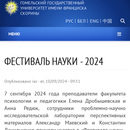
ГОМЕЛЬСКИЙ ГОСУДАРСТВЕННЫЙ
Перейти
УНИВЕРСИТЕТ ИМЕНИ ФРАНЦИСКА
к
СКОРИНЫ
основному
Поиск.
содержанию
РУС
БЕЛ
中国
МЕНЮ
ФЕСТИВАЛЬ НАУКИ - 2024
Опубликовано
ias
-
вт, 10/09/2024 - 09:51
7 сентября 2024 года преподаватели факультета
психологии и педагогики Елена Дробышевская и
Анна Редюк, сотрудники проблемно-научно
исследовательской лаборатории перспективных
материалов Александр Маевский и Константин
Данильченко приняли участие в «Фестивале науки -