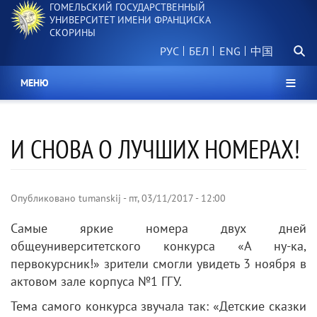
ГОМЕЛЬСКИЙ ГОСУДАРСТВЕННЫЙ
Перейти
УНИВЕРСИТЕТ ИМЕНИ ФРАНЦИСКА
к
СКОРИНЫ
основному
Поиск.
содержанию
РУС
БЕЛ
中国
МЕНЮ
И СНОВА О ЛУЧШИХ НОМЕРАХ!
Опубликовано
tumanskij
-
пт, 03/11/2017 - 12:00
Самые яркие номера двух дней
общеуниверситетского конкурса «А ну-ка,
первокурсник!» зрители смогли увидеть 3 ноября в
актовом зале корпуса №1 ГГУ.
Тема самого конкурса звучала так: «Детские сказки