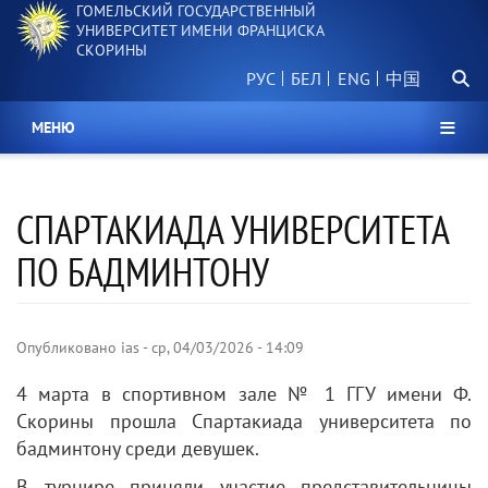
ГОМЕЛЬСКИЙ ГОСУДАРСТВЕННЫЙ
Перейти
УНИВЕРСИТЕТ ИМЕНИ ФРАНЦИСКА
к
СКОРИНЫ
основному
Поиск.
содержанию
РУС
БЕЛ
中国
МЕНЮ
СПАРТАКИАДА УНИВЕРСИТЕТА
ПО БАДМИНТОНУ
Опубликовано
ias
-
ср, 04/03/2026 - 14:09
4 марта в спортивном зале № 1 ГГУ имени Ф.
Скорины прошла Спартакиада университета по
бадминтону среди девушек.
В турнире приняли участие представительницы