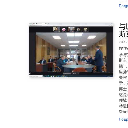
Подр
与
斯
20 1
EE“
学与
斯车
施”
里扬
夫根
学，高
博士
这是
领域
特遣
Skor
Подр