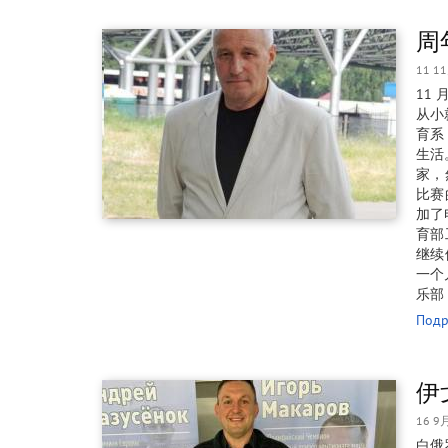
周
11 1
11 
从小
育系
生活
家，
比赛
加了
育部
继续他
一个
乐部
Подр
伊
16 9
白俄