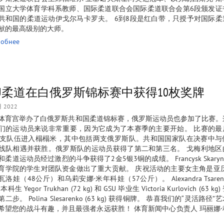
国立大学体育学科系教师、国际柔道联合会国际柔道联合会第6段颁发证
共和国的柔道运动伊戈尔马卡罗夫。 6到8段是红白带，只授予对国际柔
献的最高级别的大师。
обнее
SU柔道在白俄罗斯锦标赛中获得10枚奖牌
月 2022
体育宫举办了白俄罗斯共和国柔道锦标赛，俄罗斯运动员也参加了比赛。
们的运动员来说非常重要，因为它成为了本赛季的主要开始。 比赛的最
0支队伍进入榻榻米，其中包括两支俄罗斯队。共和国国家队在决赛中与
线队相遇并获胜。俄罗斯队的运动员获得了第二和第三名。 戈梅利地区
和柔道运动员经过激烈的斗争获得了2金5银3铜的成绩。 Francysk Skaryn
育学院的学生对团队资金做出了重大贡献。 庆祝活动的主要女主角是亚历
洛娃（48公斤）和乌莉安娜·米年科娃（57公斤）。 Alexandra Tsarenko
本科生 Yegor Trukhan (72 kg) 和 GSU 毕业生 Victoria Kurlovich (63 
二步。 Polina Slesarenko (63 kg) 获得铜牌。 恭喜我们的“灵活路径
希望您的战斗有趣，并且最强者永远获胜！ 体育新闻中心负责人 玛丽娜