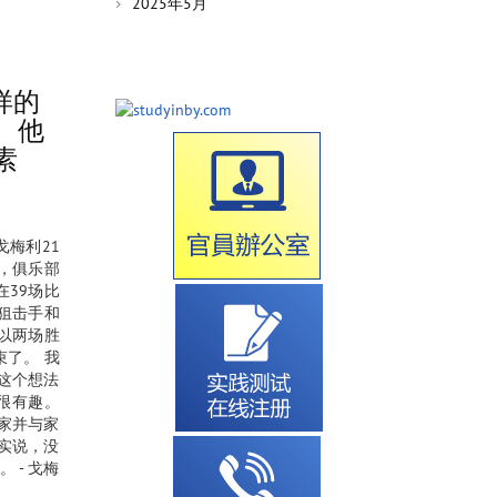
2025年5月
样的
榜样、他
素
戈梅利21
，俱乐部
在39场比
二狙击手和
利以两场胜
束了。 我
玩这个想法
是很有趣。
家并与家
老实说，没
 - 戈梅