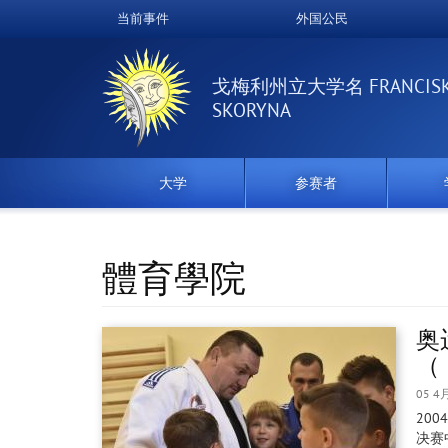
跳
当前事件
外国公民
Верхнее
转
到
меню
主
戈梅利州立大学名 FRANCIS
要
SKORYNA
内
容
大学
参赛者
體育學院
奥
（
05 4
20
决赛