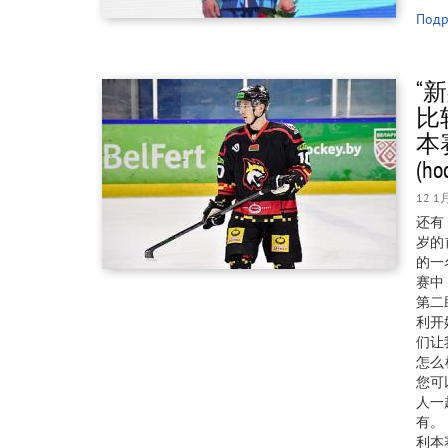
Подр
“
比较
本
(ho
12 1
还有
岁的
的一
赛中
第二
利开
们让
怎么
您可
人一
有。
利本