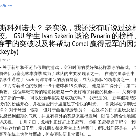
обнее
新斯科列诺夫？ 老实说，我还没有听说过这
。 GSU 学生 Ivan Sekerin 谈论 Panarin 的
赛季的突破以及将帮助 Gomel 赢得冠军的因
ckey.by)
月 2023
 - 关于新年和圣诞节假期的游戏，空闲时间的爱好和花样滑冰的基础。 
前锋伊万塞克林本赛季成为了球队的主要发现者之一。 在他的董事会中
名学生通过了 Sozh 河岸青年队的所有阶段，成为大师队的领导者之一。 
，伊万有着出色的数据——9个进球和19次助攻。 他是第二得分手，第
助攻。 这位年轻前锋的精彩比赛是一个更好地了解他的机会…… - 戈梅
始了新的一年。 可以说新年假期是成功的吗？ - 我想是的。 新年假期结
我们的粉丝开心，并在这些日子里度过了愉快的时光。 – 你觉得在假期
样？ 对于球迷 - 假期，但对于曲棍球运动员？ – 在这样的日子里玩总
以感受到假期的气氛，并且有额外的奖励来赢得胜利，以便心情愉快地回
起庆祝。 - 1 月 7 日，戈梅利正好赶上圣诞节。 你到圣诞餐桌了吗？ - 
 但在这样的日子里，亲戚朋友都来看台上支持我们，所以我们还是在一起。
赛季传统上为奖牌而战，但参赛队伍非常紧张。…