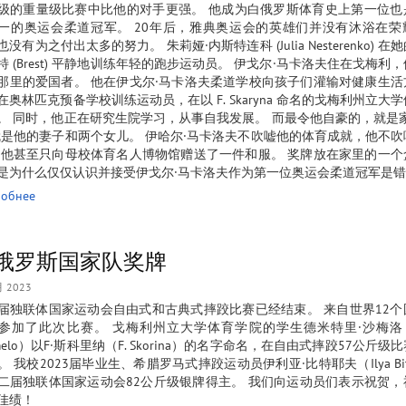
级的重量级比赛中比他的对手更强。 他成为白俄罗斯体育史上第一位也
一的奥运会柔道冠军。 20年后，雅典奥运会的英雄们并没有沐浴在荣
没有为之付出太多的努力。 朱莉娅·内斯特连科 (Julia Nesterenko) 
特 (Brest) 平静地训练年轻的跑步运动员。 伊戈尔·马卡洛夫住在戈梅利
那里的爱国者。 他在伊戈尔·马卡洛夫柔道学校向孩子们灌输对健康生活
在奥林匹克预备学校训练运动员，在以 F. Skaryna 命名的戈梅利州立大
。 同时，他正在研究生院学习，从事自我发展。 而最令他自豪的，就是
就是他的妻子和两个女儿。 伊哈尔·马卡洛夫不吹嘘他的体育成就，他不
 他甚至只向母校体育名人博物馆赠送了一件和服。 奖牌放在家里的一个
是为什么仅仅认识并接受伊戈尔·马卡洛夫作为第一位奥运会柔道冠军是错
обнее
俄罗斯国家队奖牌
月 2023
届独联体国家运动会自由式和古典式摔跤比赛已经结束。 来自世界12个
参加了此次比赛。 戈梅利州立大学体育学院的学生德米特里·沙梅洛（D
amelo）以F·斯科里纳（F. Skorina）的名字命名，在自由式摔跤57公斤级
。 我校2023届毕业生、希腊罗马式摔跤运动员伊利亚·比特耶夫（Ilya Bit
二届独联体国家运动会82公斤级银牌得主。 我们向运动员们表示祝贺，
佳绩！