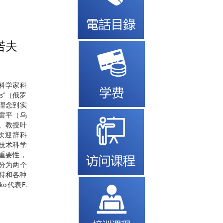
诺夫
际青年科学家科
s”（俄罗
理念到实
托雷平（乌
、教授叶
欢迎辞科
任、技术科学
的重要性，
分为两个
持和各种
o代表F.