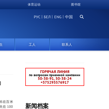
体育运动
图书馆
搜
РУС
БЕЛ
中国
索
生
工人
联系人
ГОРЯЧАЯ ЛИНИЯ
по вопросам приемной кампании
50-38-91, 50-38-24
动
+375293576917
连科在百米
新闻档案
在 100