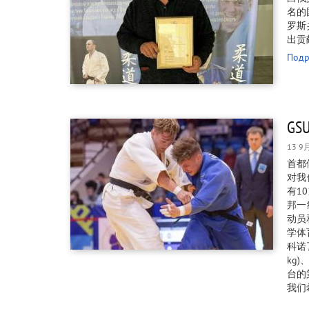
名的
罗斯
出贡
Подр
G
13 9
首都
对我
有1
邦一
动员
学体
科诺瓦
kg)、
台的第
我们