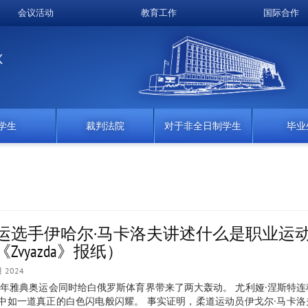
会议活动
教育工作
国际合作
K
学生
裁判法院
对于非全日制学生
毕业
运选手伊哈尔·马卡洛夫讲述什么是职业运
《Zvyazda》报纸）
月 2024
04年雅典奥运会同时给白俄罗斯体育界带来了两大轰动。 尤利娅·涅斯特
中如一道真正的白色闪电般闪耀。 事实证明，柔道运动员伊戈尔·马卡洛夫