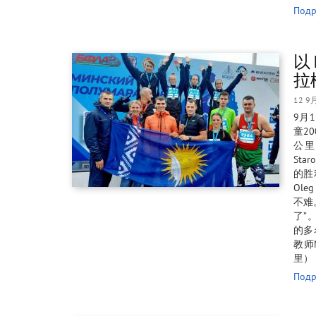
Подр
以 
拉
12 9
9月
童2
公里
St
的胜
Ol
不难
了”
的多
教师M
里），
Подр