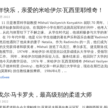
年快乐，亲爱的米哈伊尔·瓦西里耶维奇！
1月 2022
月 11 日是教育科学副教授 Mikhail Vasilyevich Konyakhin 就职 70 周
就开始参加田径运动。在我国中小学生斯巴达跳高冠军的行列中，他考入
，从此与体育结下了不解之缘。 从学生时代起，他就积极参与大学的体
。在 70 年代中期，他是 GSU 学生创建的著名声乐和器乐合奏团“Radimich
然后他遇到了他未来的妻子 Natalia。作为 Radimichs 的一员，他们成
的文凭获得者和获奖者，Mikhail 游览了乌克兰、摩尔多瓦、捷克斯洛
电视节目。 1974年，米哈伊尔·科尼亚欣以优异成绩从大学毕业，受领
工作。 同年，米哈伊尔结婚并应征入伍。服务结束后，他回到了大学的
今天的教学活动。 1976 年，米哈伊尔·瓦西里耶维奇 (Mikhail Vasilyevi
儿子德米特里 (Dmitry)，他和父亲一样从我们大学毕业，现在在斯巴达
 (莫斯科) 担任教练兼按摩师。 1986年6月，…
обнее
戈尔·马卡罗夫，最高级别的柔道大师
月 2022
罗斯柔道联合会主席帕维尔·亚塞诺夫斯基向奥运冠军、以弗朗西斯克·斯