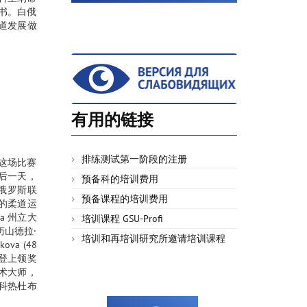
书。白俄
道发展做
有用的链接
排练测试第一阶段的注册
这场比赛
后一天，
预备科的培训费用
俄罗斯联
预备课程的培训费用
的柔道运
a 州立大
培训课程 GSU-Profi
山德拉·
培训和再培训研究所邀请培训课程
va (48
kg) 登上领奖
”艺术大师，
·科热杜布