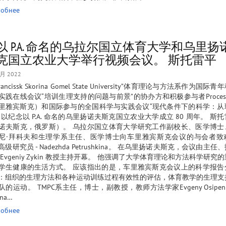
обнее
以 P.A. 命名的乌拉尔国立体育大学和乌里扬
克国立农业大学举行视频会议。 斯托雷平
2月 2022
Francissk Skorina Gomel State University”体育理论与方法系作为国
实践在线会议“培训生理支持的问题与前景”的协办方和积极参与者Proces
里雅宾斯克）和国际参与的全国科学与实践会议“现代条件下的科学：从
，以纪念以 P.A. 命名的乌里扬诺夫斯克国立农业大学成立 80 周年。 斯
诺夫斯克，俄罗斯）。 乌拉尔国立体育大学研究工作副校长、医学博士
尼·拜科夫和生理学系主任、医学博士向车里雅宾斯克会议的与会者致
级研究员 - Nadezhda Petrushkina。 在乌里扬诺夫斯克，会议由主
 Evgeniy Zykin 教授主持开幕。 他强调了大学体育理论和方法科学研究
学生健康的生活方式。 应该指出的是，车里雅宾斯克会议上的科学报告
：组织的生理方法和各种运动训练过程有效性的评估，体育教学的生理支
队的运动。 TMPC系主任，博士，副教授，教师方法学家Evgeny Osipenk
ina…
обнее