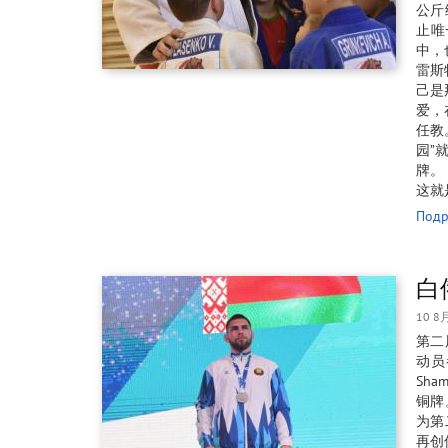
公斤
止唯
中，也
雷斯
己是
爱，
任教
园”
牌。
这就
Подр
白
10 8
第二
动员
Sh
铜牌
为第
再创