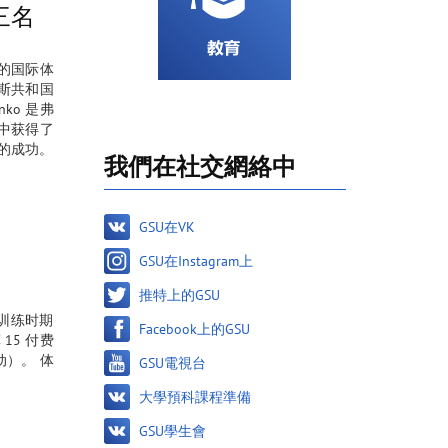
三名
夫的国际体
斯共和国
ko 是弗
赛中获得了
步的成功。
我們在社交網絡中
GSU在VK
GSU在Instagram上
推特上的GSU
式 训练时期
Facebook上的GSU
算 15 付费
动）。 体
GSU電視台
大學預科課程準備
GSU學生會