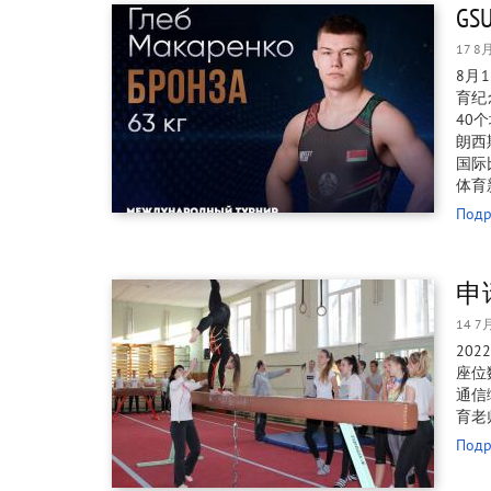
G
17 8
8月
育纪
40
朗西
国际
体育
Подр
申
14 7
202
座位数
通信
育老师
Подр