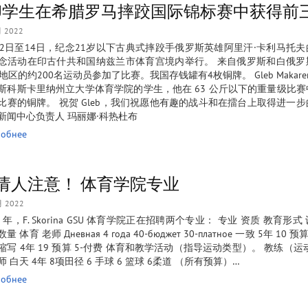
SU学生在希腊罗马摔跤国际锦标赛中获得前
月 2022
12日至14日，纪念21岁以下古典式摔跤手俄罗斯英雄阿里汗·卡利马托
念活动在印古什共和国纳兹兰市体育宫境内举行。 来自俄罗斯和白俄罗
个地区的约200名运动员参加了比赛。我国存钱罐有4枚铜牌。 Gleb Makaren
斯科斯卡里纳州立大学体育学院的学生，他在 63 公斤以下的重量级比
比赛的铜牌。 祝贺 Gleb，我们祝愿他有趣的战斗和在擂台上取得进一
新闻中心负责人 玛丽娜·科热杜布
обнее
请人注意！ 体育学院专业
月 2022
2 年，F. Skorina GSU 体育学院正在招聘两个专业： 专业 资质 教育形
量 体育 老师 Дневная 4 года 40-бюджет 30-платное 一致 5年 10 预
缩写 4年 19 预算 5-付费 体育和教学活动（指导运动类型）。 教练（运
 白天 4年 8项田径 6 手球 6 篮球 6柔道 （所有预算）…
обнее