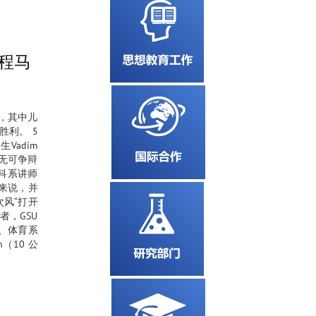
年半程马
人，其中儿
胜利。 5
Vadim
场无可争辩
学科系讲师
人来说，并
次风“打开
者，GSU
）、体育系
h（10 公