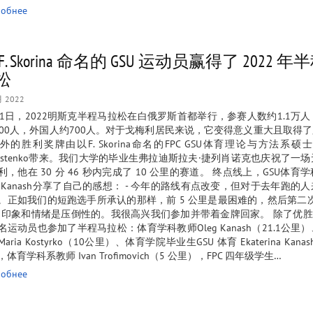
обнее
F. Skorina 命名的 GSU 运动员赢得了 2022 
松
月 2022
11日，2022明斯克半程马拉松在白俄罗斯首都举行，参赛人数约1.1万
000人，外国人约700人。对于戈梅利居民来说，它变得意义重大且取得了
外的胜利奖牌由以F. Skorina命名的FPC GSU体育理论与方法系硕士生
arostenko带来。我们大学的毕业生弗拉迪斯拉夫·捷列肖诺克也庆祝了一
利，他在 30 分 46 秒内完成了 10 公里的赛道。 终点线上，GSU体育
eg Kanash分享了自己的感想： - 今年的路线有点改变，但对于去年跑的
。正如我们的短跑选手所承认的那样，前 5 公里是最困难的，然后第二
。印象和情绪是压倒性的。我很高兴我们参加并带着金牌回家。 除了优胜
名运动员也参加了半程马拉松：体育学科教师Oleg Kanash（21.1公里
aria Kostyrko（10公里）、体育学院毕业生GSU 体育 Ekaterina Kanas
体育学科系教师 Ivan Trofimovich（5 公里），FPC 四年级学生…
обнее