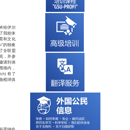
年。 米哈伊尔
了我校体
育和文化
i”的独奏
为了全联盟
伐克，并参
导邀请到体
围墙内，
ch) 有了
克曲棍球俱
科里纳命