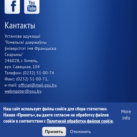
Кантакты
Установа адукацыі
"Гомельскі дзяржаўны
ўніверсітэт імя Францыска
Скарыны"
246028, г. Гомель,
вул. Савецкая, 104
Тэлефон: (0232) 51-00-74
Факс: (0232) 51-00-71,
e-mail:
official@mail.gsu.by
,
webmaster@gsu.by
Наш сайт использует файлы cookie для сбора статистики.
More
Установа адукацыі "Гомельскі дзяржаўны ўніверсітэт імя
Нажав «Принять», вы даете согласие на обработку файлов
info
Францыска Скарыны" 1997-2020
cookie в соответствии с
Политикой обработки файлов cookie
.
Принять
Отклонить