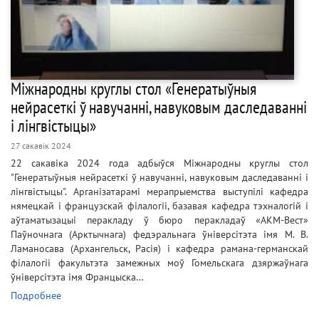
Міжнародны круглы стол «Генератыўныя
нейрасеткі ў навучанні, навуковым даследаванні
і лінгвістыцы»
27 сакавік 2024
22 сакавіка 2024 года адбыўся Міжнародны круглы стол
"Генератыўныя нейрасеткі ў навучанні, навуковым даследаванні і
лінгвістыцы". Арганізатарамі мерапрыемства выступілі кафедра
нямецкай і французскай філалогіі, базавая кафедра тэхналогій і
аўтаматызацыі перакладу ў бюро перакладаў «АКМ-Вест»
Паўночнага (Арктычнага) федэральнага ўніверсітэта імя М. В.
Ламаносава (Архангельск, Расія) і кафедра рамана-германскай
філалогіі факультэта замежных моў Гомельскага дзяржаўнага
ўніверсітэта імя Францыска…
Подробнее