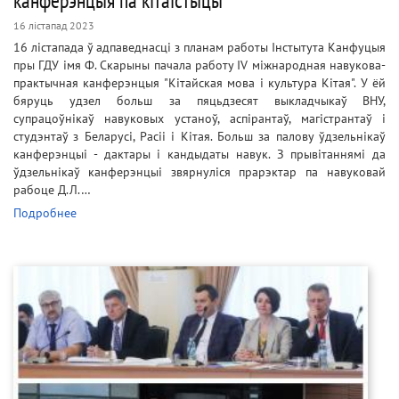
канферэнцыя па кітаістыцы
16 лістапад 2023
16 лістапада ў адпаведнасці з планам работы Інстытута Канфуцыя
пры ГДУ імя Ф. Скарыны пачала работу IV міжнародная навукова-
практычная канферэнцыя "Кітайская мова і культура Кітая". У ёй
бяруць удзел больш за пяцьдзесят выкладчыкаў ВНУ,
супрацоўнікаў навуковых устаноў, аспірантаў, магістрантаў і
студэнтаў з Беларусі, Расіі і Кітая. Больш за палову ўдзельнікаў
канферэнцыі - дактары і кандыдаты навук. З прывітаннямі да
ўдзельнікаў канферэнцыі звярнуліся прарэктар па навуковай
рабоце Д.Л.…
Подробнее