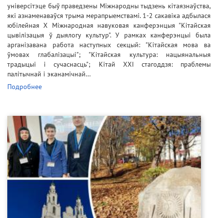
універсітэце быў праведзены Міжнародны тыдзень кітаязнаўства,
які азнаменаваўся трыма мерапрыемствамі. 1-2 сакавіка адбылася
юбілейная Х Міжнародная навуковая канферэнцыя "Кітайская
цывілізацыя ў дыялогу культур". У рамках канферэнцыі была
арганізавана работа наступных секцый: "Кітайская мова ва
ўмовах глабалізацыі"; "Кітайская культура: нацыянальныя
традыцыі і сучаснасць"; Кітай XXI стагоддзя: праблемы
палітычнай і эканамічнай…
Подробнее