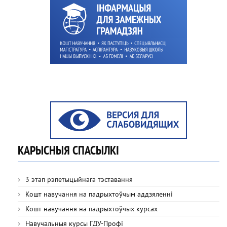
КАРЫСНЫЯ СПАСЫЛКІ
3 этап рэпетыцыйнага тэставання
Кошт навучання на падрыхтоўчым аддзяленні
Кошт навучання на падрыхтоўчых курсах
Навучальныя курсы ГДУ-Профі