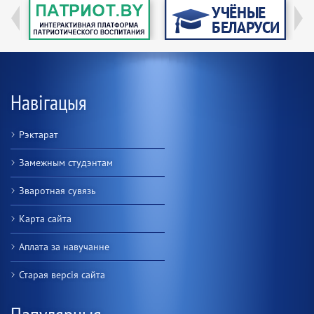
Навігацыя
Рэктарат
Замежным студэнтам
Зваротная сувязь
Карта сайта
Аплата за навучанне
Старая версiя сайта