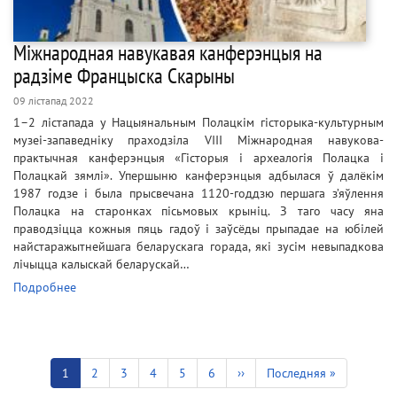
Міжнародная навукавая канферэнцыя на
радзіме Францыска Скарыны
09 лістапад 2022
1–2 лістапада у Нацыянальным Полацкім гісторыка-культурным
музеі-запаведніку праходзіла VIII Міжнародная навукова-
практычная канферэнцыя «Гісторыя і археалогія Полацка і
Полацкай зямлі». Упершыню канферэнцыя адбылася ў далёкім
1987 годзе і была прысвечана 1120-годдзю першага з’яўлення
Полацка на старонках пісьмовых крыніц. З таго часу яна
праводзіцца кожныя пяць гадоў і заўсёды прыпадае на юбілей
найстаражытнейшага беларускага горада, які зусім невыпадкова
лічыцца калыскай беларускай…
Подробнее
Pagination
Current
1
Старонка
2
Старонка
3
Старонка
4
Старонка
5
Старонка
6
Next
››
Last
Последняя »
page
page
page