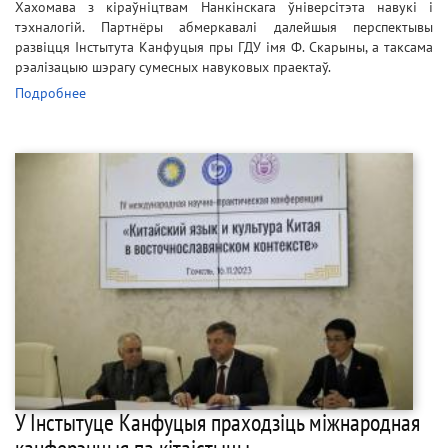
Хахомава з кіраўніцтвам Нанкінскага ўніверсітэта навукі і
тэхналогій. Партнёры абмеркавалі далейшыя перспектывы
развіцця Інстытута Канфуцыя пры ГДУ імя Ф. Скарыны, а таксама
рэалізацыю шэрагу сумесных навуковых праектаў.
Подробнее
У Інстытуце Канфуцыя праходзіць міжнародная