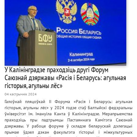
У Калінінградзе праходзіць другі Форум
Саюзнай дзяржавы «Расія і Беларусь: агульная
гісторыя, агульны лёс»
04 кастрычнік 2024
Галоўнай пляцоўкай ІІ Форума «Расія і Беларусь: агульная
гісторыя, агульны лёс» у 2024 годзе стаў Балтыйскі федэральны
ўніверсітэт ім. Імануіла Канта ў Калінінградзе. Мерапрыемства
праходзіць пры падтрымцы Пастаяннага Камітэта Саюзнай
дзяржавы. У рабоце форуме ў складзе беларускай дэлегацыі
прымае ўдзел дэкан факультэта гісторыі і міжкультурных