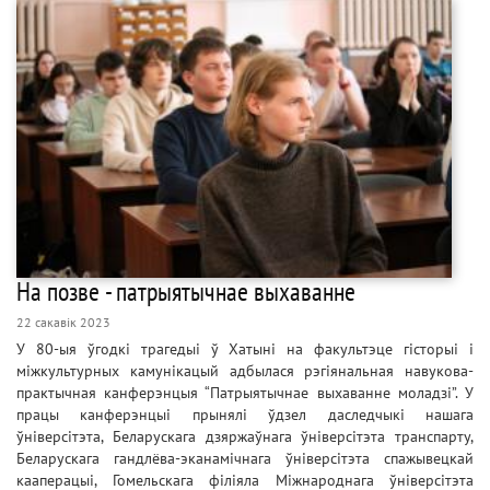
На позве - патрыятычнае выхаванне
22 сакавік 2023
У 80-ыя ўгодкі трагедыі ў Хатыні на факультэце гісторыі і
міжкультурных камунікацый адбылася рэгіянальная навукова-
практычная канферэнцыя “Патрыятычнае выхаванне моладзі”. У
працы канферэнцыі прынялі ўдзел даследчыкі нашага
ўніверсітэта, Беларускага дзяржаўнага ўніверсітэта транспарту,
Беларускага гандлёва-эканамічнага ўніверсітэта спажывецкай
кааперацыі, Гомельскага філіяла Міжнароднага ўніверсітэта