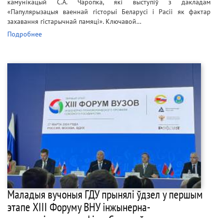
камунікацый С.А. Чаропка, які выступіў з дакладам
«Папулярызацыя ваеннай гісторыі Беларусі і Расіі як фактар
захавання гістарычнай памяці». Ключавой…
Подробнее
Маладыя вучоныя ГДУ прынялі ўдзел у першым
этапе XIII Форуму ВНУ інжынерна-