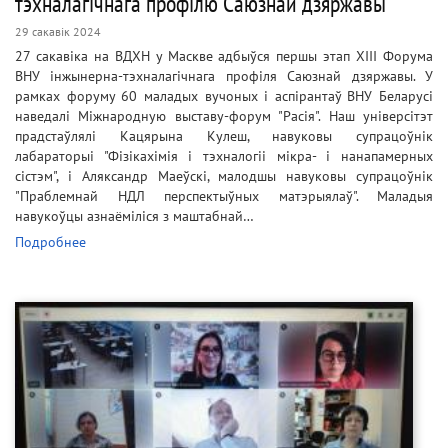
тэхналагічнага профілю Саюзнай дзяржавы
29 сакавік 2024
27 сакавіка на ВДХН у Маскве адбыўся першы этап XIII Форума
ВНУ інжынерна-тэхналагічнага профіля Саюзнай дзяржавы. У
рамках форуму 60 маладых вучоных і аспірантаў ВНУ Беларусі
наведалі Міжнародную выставу-форум "Расія". Наш універсітэт
прадстаўлялі Кацярына Кулеш, навуковы супрацоўнік
лабараторыі "Фізікахімія і тэхналогіі мікра- і нанапамерных
сістэм", і Аляксандр Маеўскі, малодшы навуковы супрацоўнік
"Праблемнай НДЛ перспектыўных матэрыялаў". Маладыя
навукоўцы азнаёміліся з маштабнай…
Подробнее