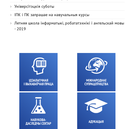
Універсітэцкія суботы
ІПК і ПК запрашае на навучальныя курсы
Летняя школа інфарматыкі, робататэхнікі і ангельскай мовы
- 2019