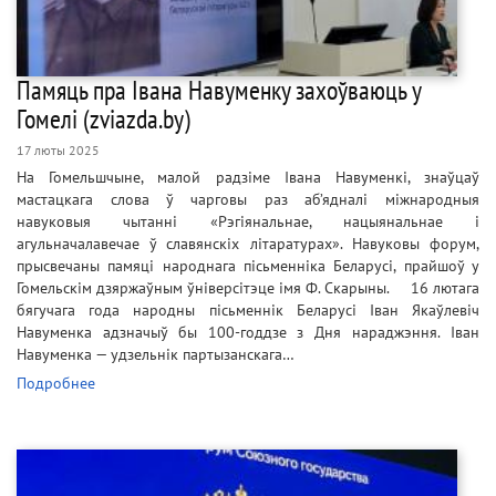
Памяць пра Івана Навуменку захоўваюць у
Гомелі (zviazda.by)
17 люты 2025
На Гомельшчыне, малой радзіме Івана Навуменкі, знаўцаў
мастацкага слова ў чарговы раз аб’ядналі міжнародныя
навуковыя чытанні «Рэгіянальнае, нацыянальнае і
агульначалавечае ў славянскіх літаратурах». Навуковы форум,
прысвечаны памяці народнага пісьменніка Беларусі, прайшоў у
Гомельскім дзяржаўным ўніверсітэце імя Ф. Скарыны. 16 лютага
бягучага года народны пісьменнік Беларусі Іван Якаўлевіч
Навуменка адзначыў бы 100-годдзе з Дня нараджэння. Іван
Навуменка — удзельнік партызанскага…
Подробнее