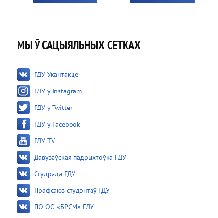
МЫ Ў САЦЫЯЛЬНЫХ СЕТКАХ
ГДУ Укантакце
ГДУ у Instagram
ГДУ у Twitter
ГДУ у Facebook
ГДУ TV
Давузаўская падрыхтоўка ГДУ
Студрада ГДУ
Прафсаюз студэнтаў ГДУ
ПО ОО «БРСМ» ГДУ