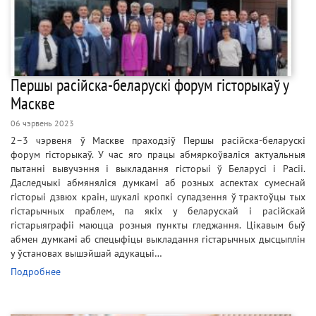
Першы расійска-беларускі форум гісторыкаў у
Маскве
06 чэрвень 2023
2–3 чэрвеня ў Маскве праходзіў Першы расійска-беларускі
форум гісторыкаў. У час яго працы абмяркоўваліся актуальныя
пытанні вывучэння і выкладання гісторыі ў Беларусі і Расіі.
Даследчыкі абмяняліся думкамі аб розных аспектах сумеснай
гісторыі дзвюх краін, шукалі кропкі супадзення ў трактоўцы тых
гістарычных праблем, па якіх у беларускай і расійскай
гістарыяграфіі маюцца розныя пункты гледжання. Цікавым быў
абмен думкамі аб спецыфіцы выкладання гістарычных дысцыплін
у ўстановах вышэйшай адукацыі…
Подробнее