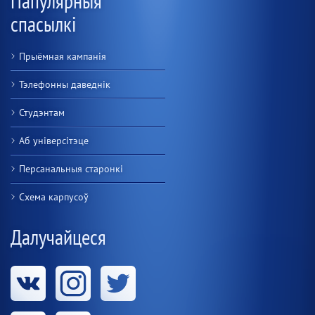
Папулярныя
спасылкі
Прыёмная кампанія
Тэлефонны даведнік
Студэнтам
Аб універсітэце
Персанальныя старонкі
Схема карпусоў
Далучайцеся