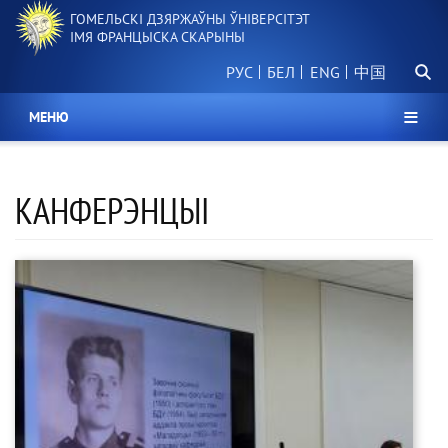
Перайсці
ГОМЕЛЬСКІ ДЗЯРЖАЎНЫ ЎНІВЕРСІТЭТ
да
ІМЯ ФРАНЦЫСКА СКАРЫНЫ
асноўнага
Пошу
змесціва
РУС
БЕЛ
中国
МЕНЮ
КАНФЕРЭНЦЫІ