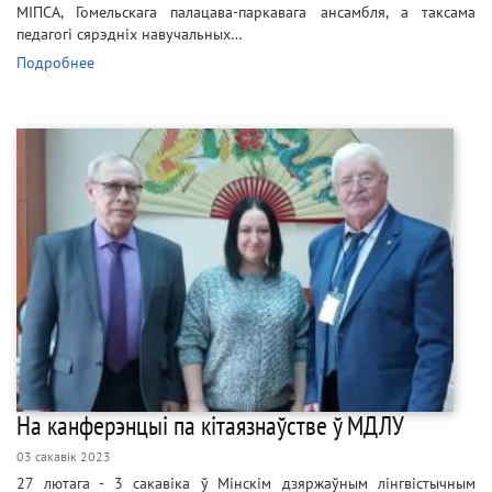
МІПСА, Гомельскага палацава-паркавага ансамбля, а таксама
педагогі сярэдніх навучальных…
Подробнее
На канферэнцыі па кітаязнаўстве ў МДЛУ
03 сакавік 2023
27 лютага - 3 сакавіка ў Мінскім дзяржаўным лінгвістычным