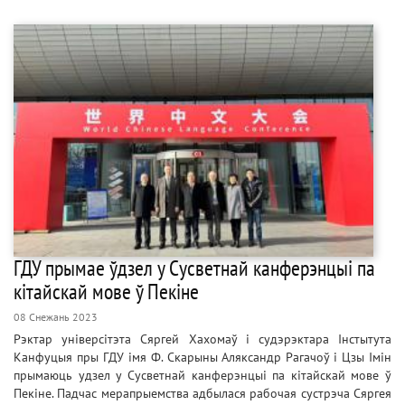
ГДУ прымае ўдзел у Сусветнай канферэнцыі па
кітайскай мове ў Пекіне
08 Снежань 2023
Рэктар універсітэта Сяргей Хахомаў і судэрэктара Інстытута
Канфуцыя пры ГДУ імя Ф. Скарыны Аляксандр Рагачоў і Цзы Імін
прымаюць удзел у Сусветнай канферэнцыі па кітайскай мове ў
Пекіне. Падчас мерапрыемства адбылася рабочая сустрэча Сяргея