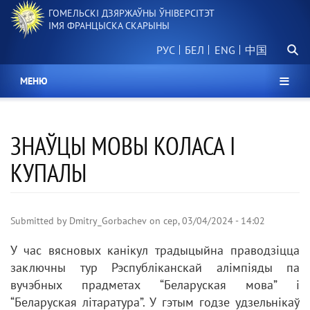
Перайсці
ГОМЕЛЬСКІ ДЗЯРЖАЎНЫ ЎНІВЕРСІТЭТ
да
ІМЯ ФРАНЦЫСКА СКАРЫНЫ
асноўнага
Пошу
змесціва
РУС
БЕЛ
中国
МЕНЮ
ЗНАЎЦЫ МОВЫ КОЛАСА І
КУПАЛЫ
Submitted by
Dmitry_Gorbachev
on
сер, 03/04/2024 - 14:02
У час вясновых канікул традыцыйна праводзіцца
заключны тур Рэспубліканскай алімпіяды па
вучэбных прадметах “Беларуская мова” і
“Беларуская літаратура”. У гэтым годзе удзельнікаў