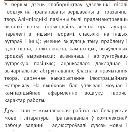
У першы дзень спаборніцтваў удзельнікі пісалі
водгук на прапанаваны вершаваны ці празаічны
твор. Алімпіяднікі павінны былі прадэманстраваць
чытацкі вопыт (прыводзіць звесткі пра аўтара,
паралелі з іншымі творамі, спасылкі на іншых
аўтараў і інш.); уменне выяўляць тэму, праблему і
ідэю твора, ролю сюжэта, кампазіцыі, выяўленчых
сродкаў выразнасці; вызначаць і абгрунтоўваць
аўтарскую пазіцыю; ацэньвалася дакладнае і
вычарпальнае абгрунтаванне ўласнага прачытання
твора, дарэчнае выкарыстанне ілюстрацыйнага
матэрыялу. На выніковы бал уплывалі моўнае і
кампазіцыйнае афармленне водгуку, творчы
характар работы.
Другі этап – комплексная работа па беларускай
мове і літаратуры. Прапанаваныя ў комплекснай
рабоце заданні адлюстроўвалі сувязь мовы і