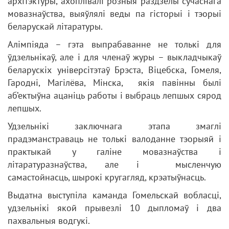
архітэктуры, ахоплівалі розныя раздзелы сучаснага
мовазнаўства, выяўлялі веды па гісторыі і тэорыі
беларускай літаратуры.
Алімпіяда – гэта выпрабаванне не толькі для
ўдзельнікаў, але і для членаў журы – выкладчыкаў
беларускіх універсітэтаў Брэста, Віцебска, Гомеля,
Гародні, Магілёва, Мінска, якія павінны былі
аб’ектыўна ацаніць работы і выбраць лепшых сярод
лепшых.
Удзельнікі заключнага этапа змаглі
прадэманстраваць не толькі валоданне тэорыяй і
практыкай у галіне мовазнаўства і
літаратуразнаўства, але і мысленчую
самастойнасць, шырокі кругагляд, крэатыўнасць.
Выдатна выступіла каманда Гомельскай вобласці,
удзельнікі якой прывезлі 10 дыпломаў і два
пахвальныя водгукі.