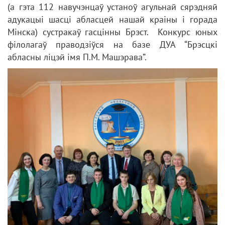
(а гэта 112 навучэнцаў устаноў агульнай сярэдняй
адукацыі шасці абласцей нашай краіны і горада
Мінска) сустракаў гасцінны Брэст. Конкурс юных
філолагаў праводзіўся на базе ДУА “Брэсцкі
абласны ліцэй імя П.М. Машэрава”.