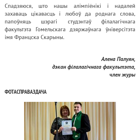
Спадзяюся, што нашы алімпіёнікі і надалей
захаваць цікавасць і любоў да роднага слова,
папоўняць шэрагі студэнтаў філалагічнага
факультэта Гомельскага дзяржаўнага ўніверсітэта
імя Францска Скарыны.
Алена Палуян,
дэкан філалагічнага факультэта,
член журы
ФОТАСПРАВАЗДАЧА