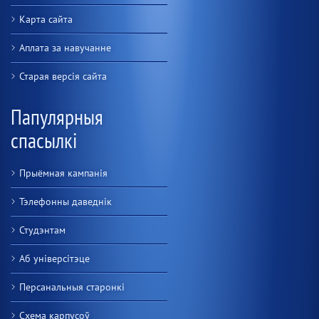
Карта сайта
Аплата за навучанне
Старая версiя сайта
Папулярныя
спасылкі
Прыёмная кампанія
Тэлефонны даведнік
Студэнтам
Аб універсітэце
Персанальныя старонкі
Схема карпусоў