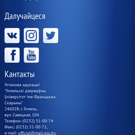
Далучайцеся
Кантакты
Установа адукацыі
"Гомельскі дзяржаўны
ўніверсітэт імя Францыска
Скарыны"
246028, г. Гомель,
вул. Савецкая, 104
Тэлефон: (0232) 51-00-74
Факс: (0232) 51-00-71,
e-mail:
official@mail.gsu.by
,