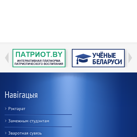
Навігацыя
Рэктарат
Замежным студэнтам
Зваротная сувязь