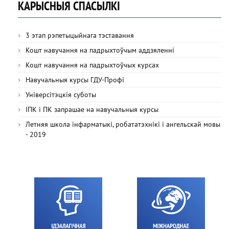
КАРЫСНЫЯ СПАСЫЛКІ
3 этап рэпетыцыйнага тэставання
Кошт навучання на падрыхтоўчым аддзяленні
Кошт навучання на падрыхтоўчых курсах
Навучальныя курсы ГДУ-Профі
Універсітэцкія суботы
ІПК і ПК запрашае на навучальныя курсы
Летняя школа інфарматыкі, робататэхнікі і ангельскай мовы
- 2019