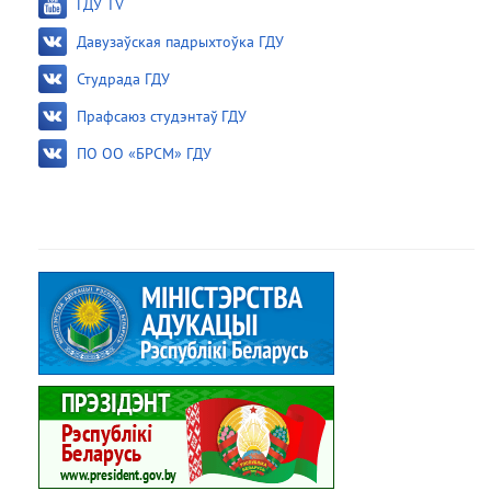
ГДУ TV
Давузаўская падрыхтоўка ГДУ
Студрада ГДУ
Прафсаюз студэнтаў ГДУ
ПО ОО «БРСМ» ГДУ