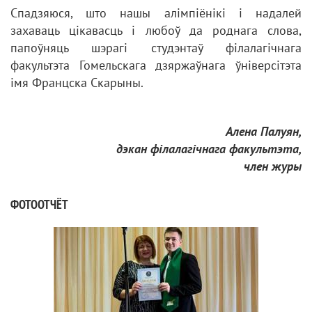
Спадзяюся, што нашы алімпіёнікі і надалей
захаваць цікавасць і любоў да роднага слова,
папоўняць шэрагі студэнтаў філалагічнага
факультэта Гомельскага дзяржаўнага ўніверсітэта
імя Францска Скарыны.
Алена Палуян,
дэкан філалагічнага факультэта,
член журы
ФОТООТЧЁТ