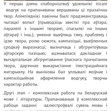
У першы дзень спаборніцтваў удзельнікі пісалі
водгук на прапанаваны вершаваны ці празаічны
твор. Алімпіяднікі павінны былі прадэманстраваць
чытацкі вопыт (прыводзіць звесткі пра аўтара,
паралелі з іншымі творамі, спасылкі на іншых
аўтараў і інш.); уменне выяўляць тэму, праблему і
ідэю твора, ролю сюжэта, кампазіцыі, выяўленчых
сродкаў выразнасці; вызначаць і абгрунтоўваць
аўтарскую пазіцыю; ацэньвалася дакладнае і
вычарпальнае абгрунтаванне ўласнага прачытання
твора, дарэчнае выкарыстанне ілюстрацыйнага
матэрыялу. На выніковы бал уплывалі моўнае і
кампазіцыйнае афармленне водгуку, творчы
характар работы.
Другі этап – комплексная работа па беларускай
мове і літаратуры. Прапанаваныя ў комплекснай
рабоце заданні адлюстроўвалі сувязь мовы і