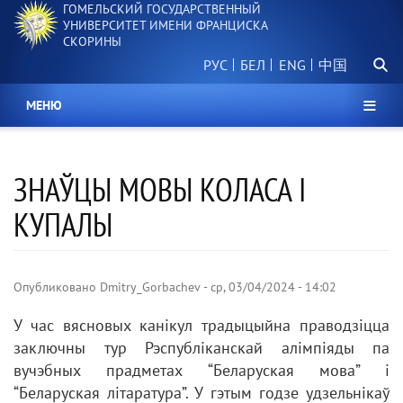
ГОМЕЛЬСКИЙ ГОСУДАРСТВЕННЫЙ
Перейти
УНИВЕРСИТЕТ ИМЕНИ ФРАНЦИСКА
к
СКОРИНЫ
основному
Поиск.
содержанию
РУС
БЕЛ
中国
МЕНЮ
ЗНАЎЦЫ МОВЫ КОЛАСА І
КУПАЛЫ
Опубликовано
Dmitry_Gorbachev
-
ср, 03/04/2024 - 14:02
У час вясновых канікул традыцыйна праводзіцца
заключны тур Рэспубліканскай алімпіяды па
вучэбных прадметах “Беларуская мова” і
“Беларуская літаратура”. У гэтым годзе удзельнікаў