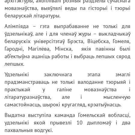
архітэктуры, ахоплівалі розныя раздзелы сучаснага
мовазнаўства, выяўлялі веды па гісторыі і тэорыі
беларускай літаратуры.
Алімпіяда – гэта выпрабаванне не толькі для
ўдзельнікаў, але і для членаў журы – выкладчыкаў
беларускіх універсітэтаў Брэста, Віцебска, Гомеля,
Гародні, Магілёва, Мінска, якія павінны былі
аб’ектыўна ацаніць работы і выбраць лепшых сярод
лепшых.
Удзельнікі заключнага этапа змаглі
прадэманстраваць не толькі валоданне тэорыяй і
практыкай у галіне мовазнаўства і
літаратуразнаўства, але і мысленчую
самастойнасць, шырокі кругагляд, крэатыўнасць.
Выдатна выступіла каманда Гомельскай вобласці,
удзельнікі якой прывезлі 10 дыпломаў і два
пахвальныя водгукі.