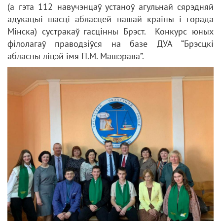
(а гэта 112 навучэнцаў устаноў агульнай сярэдняй
адукацыі шасці абласцей нашай краіны і горада
Мінска) сустракаў гасцінны Брэст. Конкурс юных
філолагаў праводзіўся на базе ДУА “Брэсцкі
абласны ліцэй імя П.М. Машэрава”.