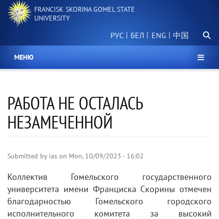
Skip
FRANCISK SKORINA GOMEL STATE
to
UNIVERSITY
main
Searc
content
РУС
БЕЛ
中国
МЕНЮ
РАБОТА НЕ ОСТАЛАСЬ
НЕЗАМЕЧЕННОЙ
Submitted by
ias
on
Mon, 10/09/2023 - 16:02
Коллектив Гомельского государственного
университета имени Франциска Скорины отмечен
благодарностью Гомельского городского
исполнительного комитета за высокий