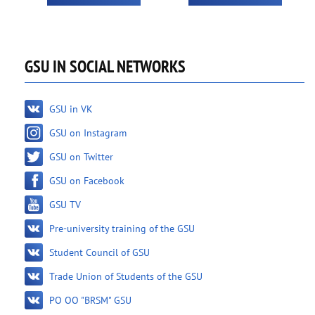
GSU IN SOCIAL NETWORKS
GSU in VK
GSU on Instagram
GSU on Twitter
GSU on Facebook
GSU TV
Pre-university training of the GSU
Student Council of GSU
Trade Union of Students of the GSU
PO OO "BRSM" GSU