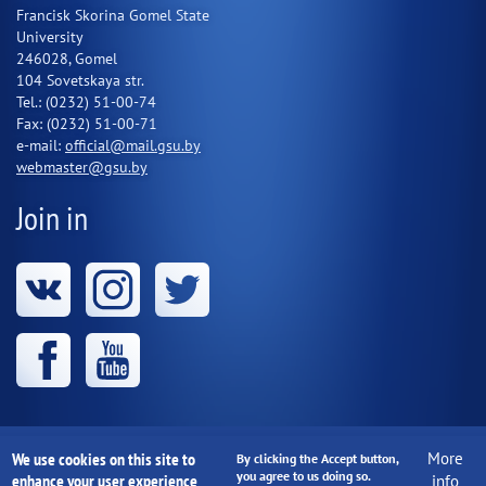
Francisk Skorina Gomel State
University
246028, Gomel
104 Sovetskaya str.
Tel.: (0232) 51-00-74
Fax: (0232) 51-00-71
e-mail:
official@mail.gsu.by
webmaster@gsu.by
Join in
We use cookies on this site to
More
Educational institution "Francisk Skorina Gomel State
By clicking the Accept button,
you agree to us doing so.
enhance your user experience
info
University" 1997-2020