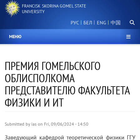
Skip
FRANCISK SKORINA GOMEL STATE
to
UNIVERSITY
main
Searc
content
РУС
БЕЛ
中国
МЕНЮ
ПРЕМИЯ ГОМЕЛЬСКОГО
ОБЛИСПОЛКОМА
ПРЕДСТАВИТЕЛЮ ФАКУЛЬТЕТА
ФИЗИКИ И ИТ
Submitted by
ias
on
Fri, 09/06/2024 - 14:50
Заведующий кафедрой теоретической физики ГГУ