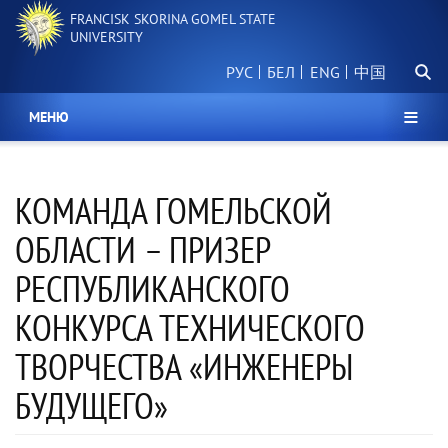
Skip
FRANCISK SKORINA GOMEL STATE
to
UNIVERSITY
main
Searc
content
РУС
БЕЛ
中国
МЕНЮ
КОМАНДА ГОМЕЛЬСКОЙ
ОБЛАСТИ – ПРИЗЕР
РЕСПУБЛИКАНСКОГО
КОНКУРСА ТЕХНИЧЕСКОГО
ТВОРЧЕСТВА «ИНЖЕНЕРЫ
БУДУЩЕГО»