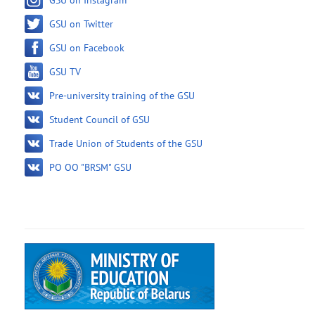
GSU on Instagram
GSU on Twitter
GSU on Facebook
GSU TV
Pre-university training of the GSU
Student Council of GSU
Trade Union of Students of the GSU
PO OO "BRSM" GSU