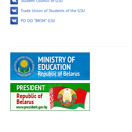
Student Council of GSU
Trade Union of Students of the GSU
PO OO "BRSM" GSU