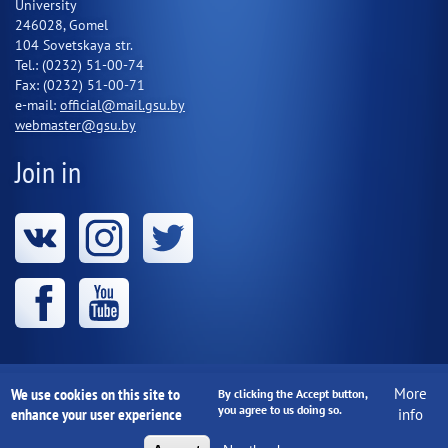
University
246028, Gomel
104 Sovetskaya str.
Tel.: (0232) 51-00-74
Fax: (0232) 51-00-71
e-mail:
official@mail.gsu.by
webmaster@gsu.by
Join in
We use cookies on this site to
More
Educational institution "Francisk Skorina Gomel State
By clicking the Accept button,
you agree to us doing so.
enhance your user experience
info
University" 1997-2020