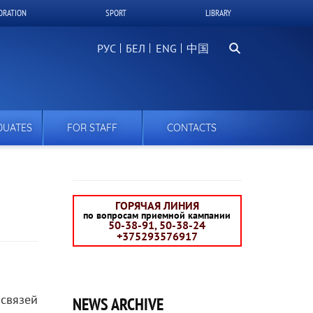
ORATION
SPORT
LIBRARY
Search
РУС
БЕЛ
中国
DUATES
FOR STAFF
CONTACTS
ГОРЯЧАЯ ЛИНИЯ
по вопросам приемной кампании
50-38-91, 50-38-24
+375293576917
связей
NEWS ARCHIVE