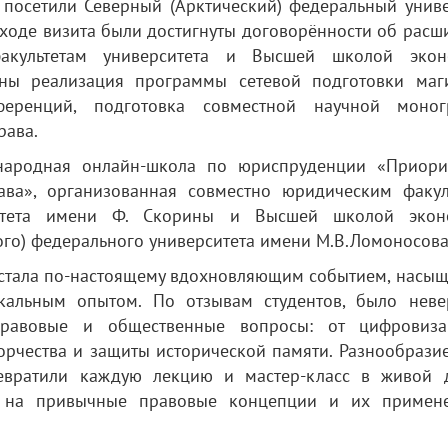
 посетили Северный (Арктический) федеральный униве
В ходе визита были достигнуты договорённости об рас
акультетам университета и Высшей школой экон
ны реализация программы сетевой подготовки маги
еренций, подготовка совместной научной моног
рава.
народная онлайн-школа по юриспруденции «Приори
ава», организованная совместно юридическим факул
рситета имени Ф. Скорины и Высшей школой экон
ого) федерального университета имени М.В.Ломоносова
а стала по-настоящему вдохновляющим событием, насы
кальным опытом. По отзывам студентов, было неве
 правовые и общественные вопросы: от цифровиз
орчества и защиты исторической памяти. Разнообразие
евратили каждую лекцию и мастер-класс в живой д
ть на привычные правовые концепции и их примен