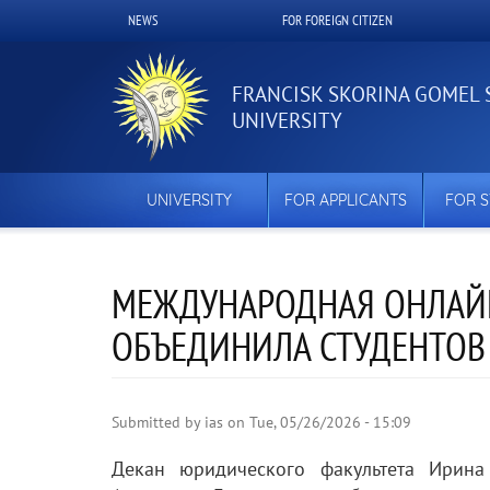
Skip
NEWS
FOR FOREIGN CITIZEN
Верхнее
to
main
меню
content
FRANCISK SKORINA GOMEL 
UNIVERSITY
UNIVERSITY
FOR APPLICANTS
FOR 
МЕЖДУНАРОДНАЯ ОНЛАЙ
ОБЪЕДИНИЛА СТУДЕНТОВ 
Submitted by
ias
on
Tue, 05/26/2026 - 15:09
Декан юридического факультета Ирина