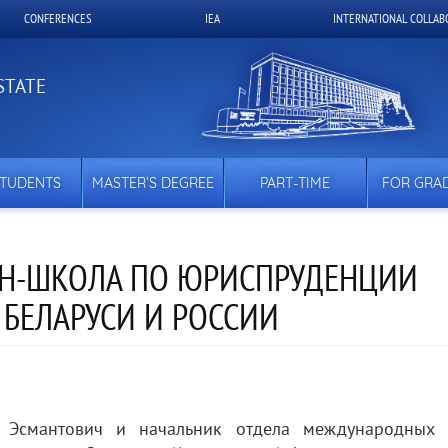
CONFERENCES
IEA
INTERNATIONAL COLLAB
STATE
STUDENTS
MASTER’S DEGREE
PART-TIME
FOR GRA
Н-ШКОЛА ПО ЮРИСПРУДЕНЦИИ
БЕЛАРУСИ И РОССИИ
 Эсмантович и начальник отдела международных 