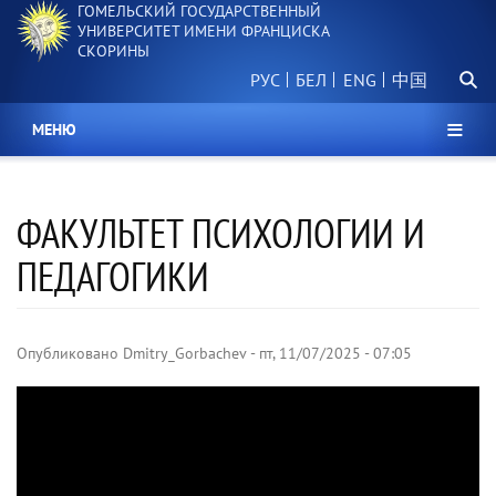
ГОМЕЛЬСКИЙ ГОСУДАРСТВЕННЫЙ
Перейти
УНИВЕРСИТЕТ ИМЕНИ ФРАНЦИСКА
к
СКОРИНЫ
основному
Поиск.
содержанию
РУС
БЕЛ
中国
МЕНЮ
ФАКУЛЬТЕТ ПСИХОЛОГИИ И
ПЕДАГОГИКИ
Опубликовано
Dmitry_Gorbachev
-
пт, 11/07/2025 - 07:05