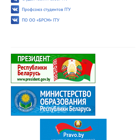
Профсоюз студентов ГГУ
ПО ОО «БРСМ» ГГУ