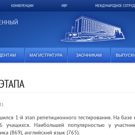
КОНФЕРЕНЦИИ
ИВР
МЕЖДУНАРОДНОЕ СОТРУД
ВЕННЫЙ
ДЕНТАМ
МАГИСТРАТУРА
ЗАОЧНИКАМ
ВЫПУСК
 ЭТАПА
:31
шился 1-й этап репетиционного тестирования. На базе
56 учащихся. Наибольшей популярностью у участни
ика (869), английский язык (765).