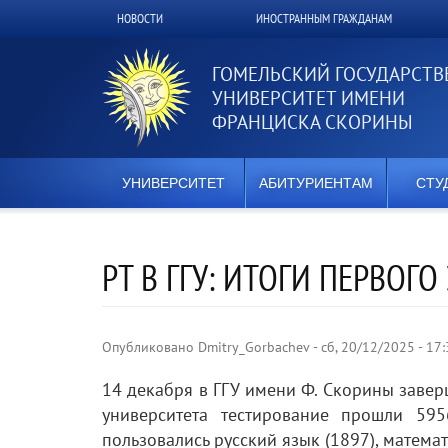
Перейти
НОВОСТИ
ИНОСТРАННЫМ ГРАЖДАНАМ
Верхнее
к
основному
меню
содержанию
ГОМЕЛЬСКИЙ ГОСУДАРСТ
УНИВЕРСИТЕТ ИМЕНИ
ФРАНЦИСКА СКОРИНЫ
УНИВЕРСИТЕТ
АБИТУРИЕНТАМ
СТУ
РТ В ГГУ: ИТОГИ ПЕРВОГО
Опубликовано
Dmitry_Gorbachev
-
сб, 20/12/2025 - 17
14 декабря в ГГУ имени Ф. Скорины завер
университета тестирование прошли 59
пользовались русский язык (1897), математ