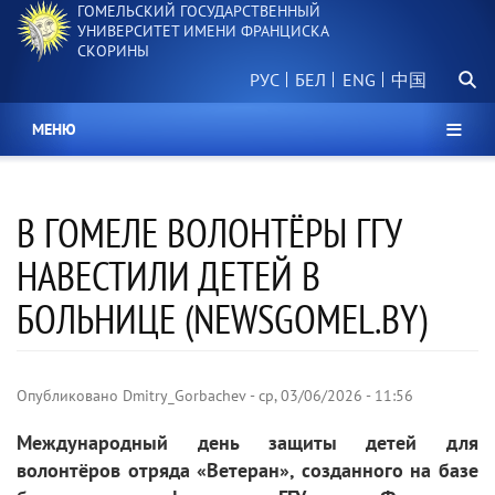
ГОМЕЛЬСКИЙ ГОСУДАРСТВЕННЫЙ
Перейти
УНИВЕРСИТЕТ ИМЕНИ ФРАНЦИСКА
к
СКОРИНЫ
основному
Поиск.
содержанию
РУС
БЕЛ
中国
МЕНЮ
В ГОМЕЛЕ ВОЛОНТЁРЫ ГГУ
НАВЕСТИЛИ ДЕТЕЙ В
БОЛЬНИЦЕ (NEWSGOMEL.BY)
Опубликовано
Dmitry_Gorbachev
-
ср, 03/06/2026 - 11:56
Международный день защиты детей для
волонтёров отряда «Ветеран», созданного на базе