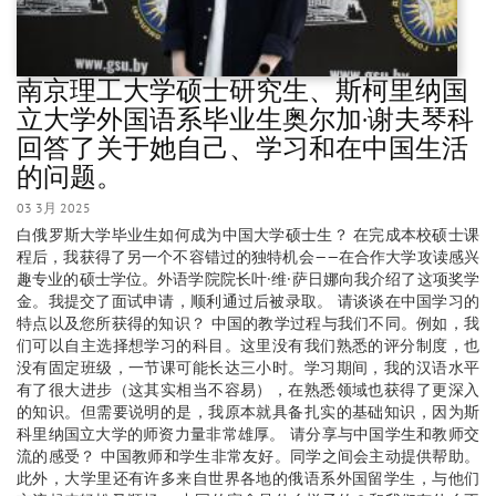
南京理工大学硕士研究生、斯柯里纳国
立大学外国语系毕业生奥尔加·谢夫琴科
回答了关于她自己、学习和在中国生活
的问题。
03 3月 2025
白俄罗斯大学毕业生如何成为中国大学硕士生？ 在完成本校硕士课
程后，我获得了另一个不容错过的独特机会——在合作大学攻读感兴
趣专业的硕士学位。外语学院院长叶·维·萨日娜向我介绍了这项奖学
金。我提交了面试申请，顺利通过后被录取。 请谈谈在中国学习的
特点以及您所获得的知识？ 中国的教学过程与我们不同。例如，我
们可以自主选择想学习的科目。这里没有我们熟悉的评分制度，也
没有固定班级，一节课可能长达三小时。学习期间，我的汉语水平
有了很大进步（这其实相当不容易），在熟悉领域也获得了更深入
的知识。但需要说明的是，我原本就具备扎实的基础知识，因为斯
科里纳国立大学的师资力量非常雄厚。 请分享与中国学生和教师交
流的感受？ 中国教师和学生非常友好。同学之间会主动提供帮助。
此外，大学里还有许多来自世界各地的俄语系外国留学生，与他们