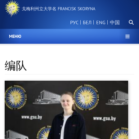
跳
戈梅利州立大学名 FRANCISK SKORYNA
转
到
搜
主
РУС
БЕЛ
中国
索
要
内
МЕНЮ
容
编队