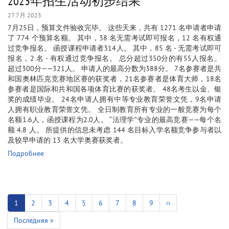
2023年招生活动初步结果
27 7月 2023
7月25日，预算文件验收完毕。 这些天来，共有 1271 名申请者申请
了 774 个预算名额。 其中，38 名无需考试即可报名，12 名有权通
过竞争报名。 函授课程申请者314人。 其中，85 名 - 无需考试即可
报名，2 名 - 有权通过竞争报名。 总分超过350分的有55人报名。
超过300分——321人。 申请人的最高分数为388分。 7名参赛者是共
和国奥林匹克竞赛地区赛的获奖者，21名参赛者是体育大师，18名
参赛者是国际和共和国各项体育比赛的获奖者。 48名考生以金、银
奖的成绩毕业。 24名申请人拥有中等专业教育荣誉文凭，9名申请
人拥有职业教育荣誉文凭。 全日制教育所有专业的一般竞赛为每个
名额1.6人，函授课程为2.0人。 “法理学”专业的最高竞赛——每个名
额 4.8 人。 所提供的信息未考虑 144 名目标入学名额竞争参与者以
及较早申请的 13 名大学奥赛获奖者。
Подробнее
分
页
当
1
页
2
页
3
页
4
页
5
页
6
页
7
页
8
页
9
下
››
前
面
面
面
面
面
面
面
面
一
末
Последняя »
页
页