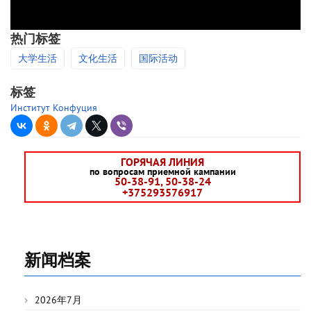
热门标签
大学生活
文化生活
国际活动
标签
Институт Конфуция
ГОРЯЧАЯ ЛИНИЯ
по вопросам приемной кампании
50-38-91, 50-38-24
+375293576917
新闻档案
2026年7月