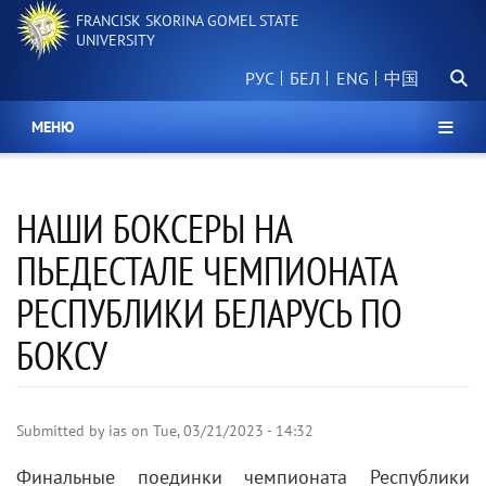
Skip
FRANCISK SKORINA GOMEL STATE
to
UNIVERSITY
main
Searc
content
РУС
БЕЛ
中国
МЕНЮ
НАШИ БОКСЕРЫ НА
ПЬЕДЕСТАЛЕ ЧЕМПИОНАТА
РЕСПУБЛИКИ БЕЛАРУСЬ ПО
БОКСУ
Submitted by
ias
on
Tue, 03/21/2023 - 14:32
Финальные поединки чемпионата Республики