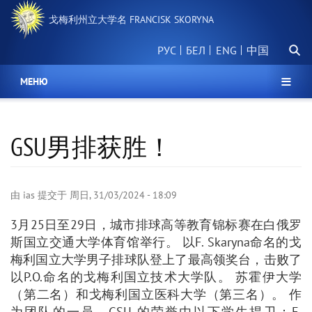
跳
戈梅利州立大学名 FRANCISK SKORYNA
转
到
搜
主
РУС
БЕЛ
中国
索
要
内
МЕНЮ
容
GSU男排获胜！
由
ias
提交于
周日, 31/03/2024 - 18:09
3月25日至29日，城市排球高等教育锦标赛在白俄罗
斯国立交通大学体育馆举行。 以F. Skaryna命名的戈
梅利国立大学男子排球队登上了最高领奖台，击败了
以P.O.命名的戈梅利国立技术大学队。 苏霍伊大学
（第二名）和戈梅利国立医科大学（第三名）。 作
为团队的一员，GSU 的荣誉由以下学生捍卫：E.